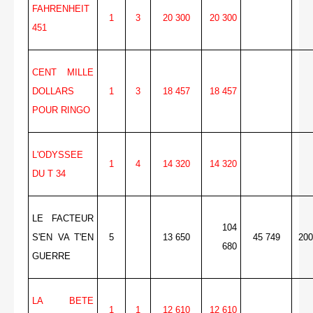
FAHRENHEIT
1
3
20 300
20 300
451
CENT MILLE
DOLLARS
1
3
18 457
18 457
POUR RINGO
L'ODYSSEE
1
4
14 320
14 320
DU T 34
LE FACTEUR
104
S'EN VA T'EN
5
13 650
45 749
200
680
GUERRE
LA BETE
1
1
12 610
12 610