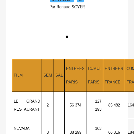
Par Renaud SOYER
ENTREES
CUMUL
ENTREES
CU
FILM
SEM
SAL
PARIS
PARIS
FRANCE
FR
LE GRAND
127
2
56 374
85 482
164
RESTAURANT
193
NEVADA
163
3
38 299
66 816
184