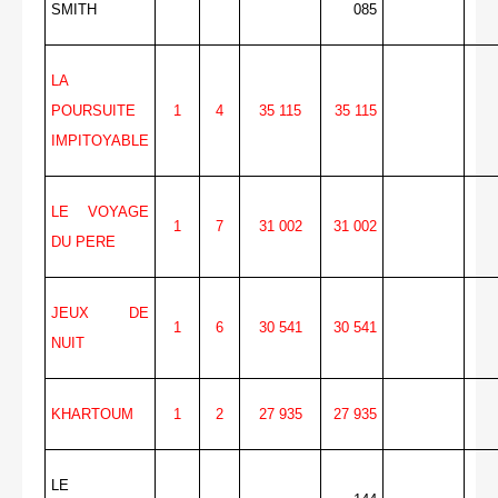
SMITH
085
LA
POURSUITE
1
4
35 115
35 115
IMPITOYABLE
LE VOYAGE
1
7
31 002
31 002
DU PERE
JEUX DE
1
6
30 541
30 541
NUIT
KHARTOUM
1
2
27 935
27 935
LE