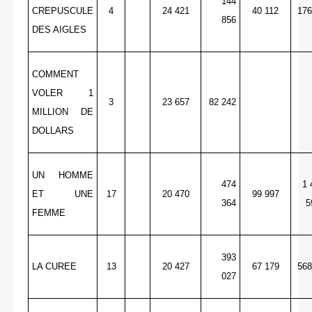
144
CREPUSCULE
4
24 421
40 112
176
856
DES AIGLES
COMMENT
VOLER 1
3
23 657
82 242
MILLION DE
DOLLARS
UN HOMME
474
1 
ET UNE
17
20 470
99 997
364
5
FEMME
393
LA CUREE
13
20 427
67 179
568
027