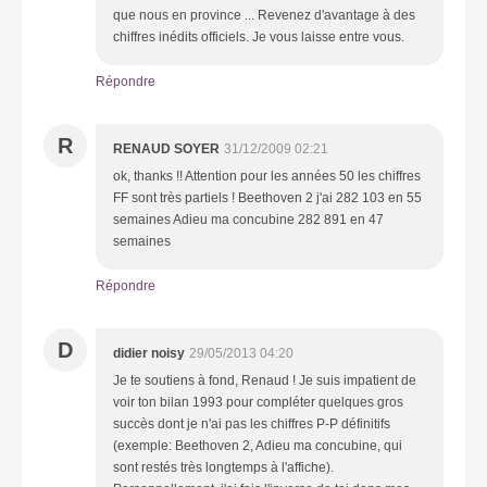
que nous en province ... Revenez d'avantage à des
chiffres inédits officiels. Je vous laisse entre vous.
Répondre
R
RENAUD SOYER
31/12/2009 02:21
ok, thanks !! Attention pour les années 50 les chiffres
FF sont très partiels ! Beethoven 2 j'ai 282 103 en 55
semaines Adieu ma concubine 282 891 en 47
semaines
Répondre
D
didier noisy
29/05/2013 04:20
Je te soutiens à fond, Renaud ! Je suis impatient de
voir ton bilan 1993 pour compléter quelques gros
succès dont je n'ai pas les chiffres P-P définitifs
(exemple: Beethoven 2, Adieu ma concubine, qui
sont restés très longtemps à l'affiche).