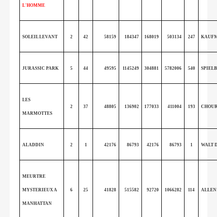
L'HOMME
SOLEIL LEVANT
2
42
58159
184347
168019
503134
247
KAUF
JURASSIC PARK
5
44
49595
1145249
304881
5782006
540
SPIEL
LES
2
37
48805
136902
177033
411004
193
CHOUR
MARMOTTES
ALADDIN
2
1
42176
86793
42176
86793
1
WALT 
MEURTRE
MYSTERIEUX A
6
25
41828
515582
92720
1066282
114
ALLEN
MANHATTAN