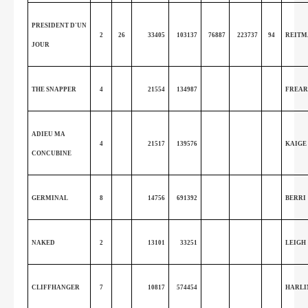
PRESIDENT D'UN
2
26
33405
103137
76887
223737
94
REITM
JOUR
THE SNAPPER
4
21554
134987
FREAR
ADIEU MA
4
21517
139576
KAIGE
CONCUBINE
GERMINAL
8
14756
691392
BERRI
NAKED
2
13101
33251
LEIGH
CLIFFHANGER
7
10817
574454
HARLI