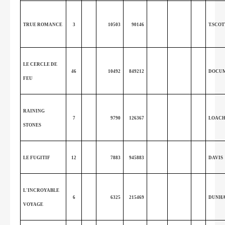
TRUE ROMANCE
3
10503
90146
T.SCOT
LE CERCLE DE
46
10492
849212
DOCUM
FEU
RAINING
7
9790
126367
LOAC
STONES
LE FUGITIF
12
7883
945883
DAVIS
L'INCROYABLE
6
6325
215469
DUNH
VOYAGE