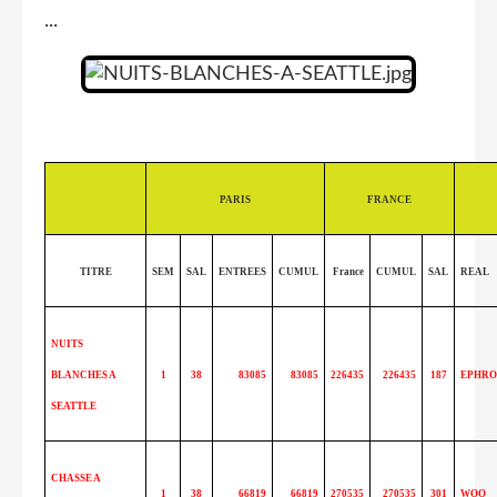
...
PARIS
FRANCE
TITRE
SEM
SAL
ENTREES
CUMUL
France
CUMUL
SAL
REAL
NUITS
BLANCHES A
1
38
83085
83085
226435
226435
187
EPHRO
SEATTLE
CHASSE A
1
38
66819
66819
270535
270535
301
WOO