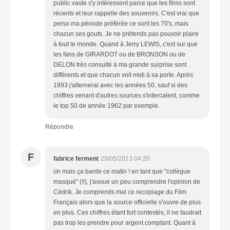
public vaste s'y intéressent parce que les films sont
récents et leur rappelle des souvenirs. C'est vrai que
perso ma période préférée ce sont les 70's, mais
chacun ses gouts. Je ne prétends pas pouvoir plaire
à tout le monde. Quand à Jerry LEWIS, c'est sur que
les fans de GIRARDOT ou de BRONSON ou de
DELON très consulté à ma grande surprise sont
différents et que chacun voit midi à sa porte. Après
1993 j'alternerai avec les années 50, sauf si des
chiffres venant d'autres sources s'intercalent, comme
le top 50 de année 1962 par exemple.
Répondre
F
fabrice ferment
29/05/2013 04:20
oh mais ça barde ce matin ! en tant que "collègue
masqué" (!!), j'avoue un peu comprendre l'opinion de
Cédrik. Je comprends mal ce recopiage du Film
Français alors que la source officielle s'ouvre de plus
en plus. Ces chiffres étant fort contestés, il ne faudrait
pas trop les prendre pour argent comptant. Quant à