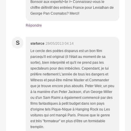
Bonsoir aux experts!<br /> Connaissez-vous le
chiffre définitif des entrées France pour Leviathan de
George Pan Cosmatos? Merci!
Répondre
S
steforce
29/05/2013 04:14
Le cercle des poètes disparus est un bon film
parcequ'il est original (il l'était au moment de sa
sortie), bien interprèté et qu'il ne prend pas les
spectateurs pour des imbéciles. Cependant, je lui
préfère nettement L'année de tous les dangers et
Witness et peut-être même Master et Commander
que je trouve encore plus aboutis. Peter Weir, un peu
à la manière d'un Peter Jackson, d'un George Miller
ou d'un Sam Raimi a également commencé par des
films fantastiques à petit budget dans son pays
d'origine tels Pique-Nique à Hanging Rock ou Les
voitures qui ont mangé Paris. Preuve que le genre
est très "formateur" en plus d'être un formidable
tremplin.