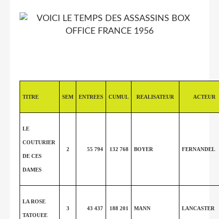
TITRE
SEM
ENTREES
CUMUL
REALISATEUR
ACTEUR
LE
COUTURIER
2
55 794
132 768
BOYER
FERNANDEL
DE CES
DAMES
LA ROSE
3
43 437
188 201
MANN
LANCASTER
TATOUEE