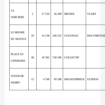
LA
2
17 510
36 389
MICHEL
VLADY
SORCIERE
LE MONDE
10
14 138
248 555
COUSTEAU
DOCUMENTAI
DU SILENCE
PLACE AU
48
10 582
738 296
COLLECTIF
CINERAMA
TUEUR DE
12
4 760
99 280
MACKENDRICK
GUINESS
DAMES