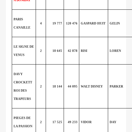
A BOMBAY
PARIS
4
19 777
120 476
GASPARD HUIT
GELIN
CANAILLE
LE SIGNE DE
2
18 645
42 878
RISI
LOREN
VENUS
DAVY
CROCKETT
2
18 144
44 095
WALT DISNEY
PARKER
ROI DES
TRAPEURS
PIEGES DE
2
17 525
49 233
VIDOR
DAY
LA PASSION