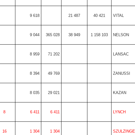
9 618
21 487
40 421
VITAL
9 044
365 028
38 949
1 158 103
NELSON
8 959
71 202
LANSAC
8 394
49 769
ZANUSSI
8 035
29 021
KAZAN
8
6 411
6 411
LYNCH
16
1 304
1 304
SZULZING