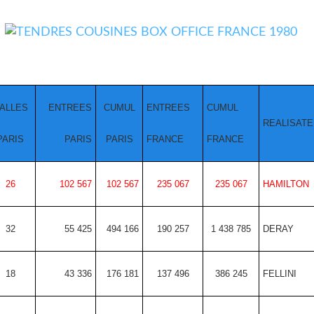
ALLES
ENTREES
CUMUL
ENTREES
CUMUL
REALISAT
PARIS
PARIS
PARIS
FRANCE
FRANCE
26
102 567
102 567
235 067
235 067
HAMILTON
32
55 425
494 166
190 257
1 438 785
DERAY
18
43 336
176 181
137 496
386 245
FELLINI