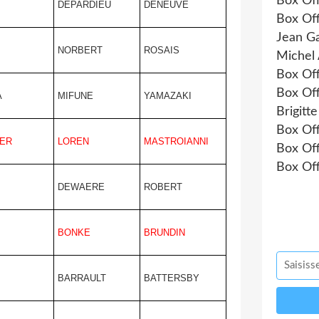
Box Of
DEPARDIEU
DENEUVE
Box Of
Jean Ga
NORBERT
ROSAIS
Michel 
Box Of
Box Of
A
MIFUNE
YAMAZAKI
Brigitt
Box Of
ER
LOREN
MASTROIANNI
Box Of
Box Of
DEWAERE
ROBERT
BONKE
BRUNDIN
BARRAULT
BATTERSBY