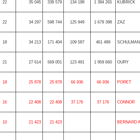
22
35 045
338 579
134 198
1 384 265
KUBRICK
22
34 297
598 744
125 949
1 679 398
ZAZ
18
34 213
171 404
109 587
461 489
SCHULMAN
21
27 614
569 001
123 491
1 959 660
OURY
18
25 878
25 878
66 936
66 936
PORET
16
22 408
22 408
37 176
37 176
CONNOR
10
21 423
21 423
BERNARD 