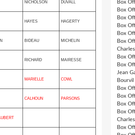
Box Of
NICHOLSON
DUVALL
Box Of
Box Of
HAYES
HAGERTY
Box Of
Box Of
N
BIDEAU
MICHELIN
Box Of
Charles
Box Of
RICHARD
MAIRESSE
Box Of
Jean G
MARIELLE
COWL
Bourvil
Box Of
Box Of
CALHOUN
PARSONS
Box Of
Box Of
AUBERT
Charle
Box Of