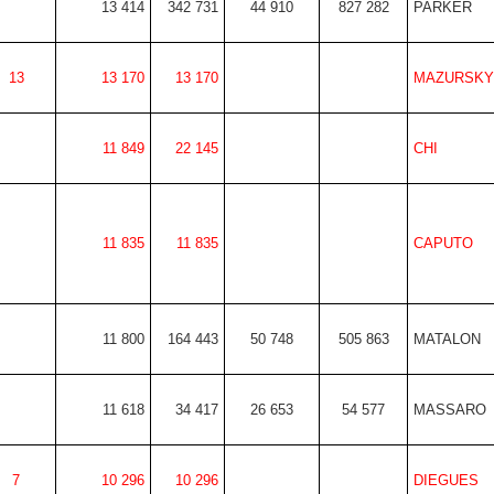
13 414
342 731
44 910
827 282
PARKER
13
13 170
13 170
MAZURSKY
11 849
22 145
CHI
11 835
11 835
CAPUTO
11 800
164 443
50 748
505 863
MATALON
11 618
34 417
26 653
54 577
MASSARO
7
10 296
10 296
DIEGUES