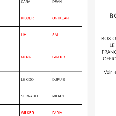
CARA
DEAN
B
KIDDER
ONTKEAN
LIH
SAI
BOX O
LE
FRANC
MENA
GINOUX
OFFI
Voir l
LE COQ
DUPUIS
SERRAULT
MILIAN
WILKER
FARIA