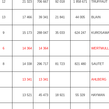
12
21 323
706 667
92 018
1 858 671
TRUFFAUT
13
17 466
39 341
21 841
44 005
BLAIN
9
15 173
288 047
35 033
624 247
KUROSAW
6
14 364
14 364
WERTMULL
8
14 338
296 717
81 723
821 480
SAUTET
13 341
13 341
AHLBERG
13 521
45 473
18 921
55 329
HAYMAN