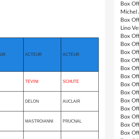
Box Of
Michel 
Box Of
Lino Ve
Box Of
Box Of
Box Of
EUR
ACTEUR
ACTEUR
Box Of
Box Of
Box Of
TEVINI
SCHUTE
Box Of
Box Of
Box Of
DELON
AUCLAIR
Box Of
Box Of
MASTROIANNI
PRUCNAL
Box Of
Box Of