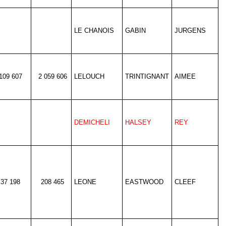
LE CHANOIS
GABIN
JURGENS
109 607
2 059 606
LELOUCH
TRINTIGNANT
AIMEE
DEMICHELI
HALSEY
REY
37 198
208 465
LEONE
EASTWOOD
CLEEF