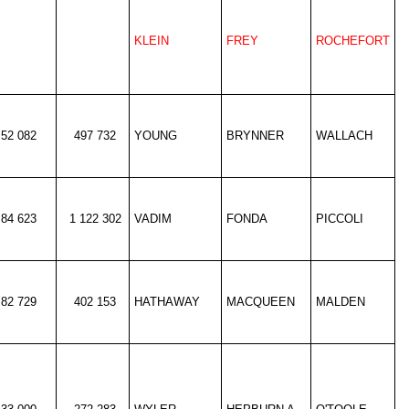
KLEIN
FREY
ROCHEFORT
52 082
497 732
YOUNG
BRYNNER
WALLACH
84 623
1 122 302
VADIM
FONDA
PICCOLI
82 729
402 153
HATHAWAY
MACQUEEN
MALDEN