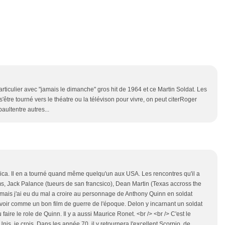
rticulier avec "jamais le dimanche" gros hit de 1964 et ce Martin Soldat. Les
 s'être tourné vers le théatre ou la télévison pour vivre, on peut citerRoger
ultentre autres...
ica. Il en a tourné quand même quelqu'un aux USA. Les rencontres qu'il a
lms, Jack Palance (tueurs de san francsico), Dean Martin (Texas accross the
en, mais j'ai eu du mal a croire au personnage de Anthony Quinn en soldat
se voir comme un bon film de guerre de l'époque. Delon y incarnant un soldat
faire le role de Quinn. Il y a aussi Maurice Ronet. <br /> <br /> C'est le
nis, je crois. Dans les année 70, il y retournera l'excellent Scorpio, de