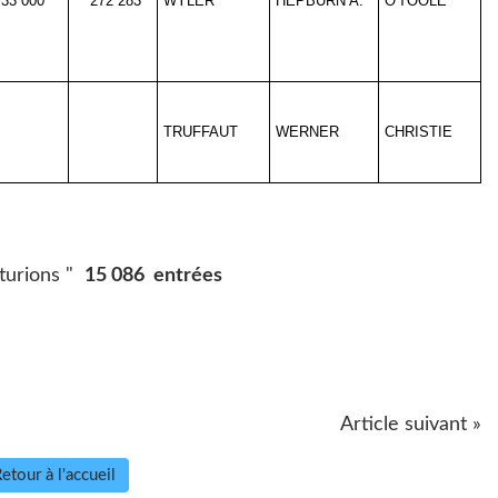
33 000
272 283
WYLER
HEPBURN A.
O'TOOLE
TRUFFAUT
WERNER
CHRISTIE
turions "
15 086 entrées
Article suivant »
etour à l'accueil