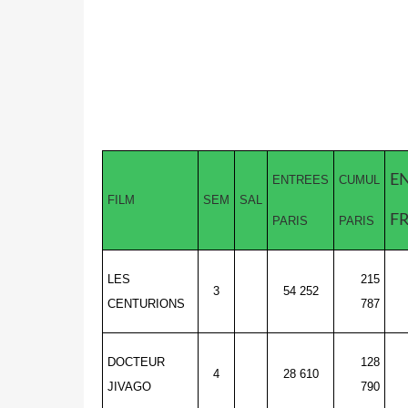
E
ENTREES
CUMUL
FILM
SEM
SAL
F
PARIS
PARIS
LES
215
3
54 252
CENTURIONS
787
DOCTEUR
128
4
28 610
JIVAGO
790