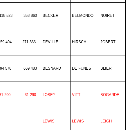
118 523
358 860
BECKER
BELMONDO
NOIRET
59 494
271 366
DEVILLE
HIRSCH
JOBERT
94 578
659 483
BESNARD
DE FUNES
BLIER
31 290
31 290
LOSEY
VITTI
BOGARDE
LEWIS
LEWIS
LEIGH