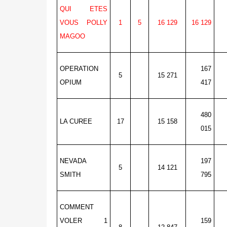
QUI ETES
VOUS POLLY
1
5
16 129
16 129
MAGOO
OPERATION
167
5
15 271
OPIUM
417
480
LA CUREE
17
15 158
015
NEVADA
197
5
14 121
SMITH
795
COMMENT
VOLER 1
159