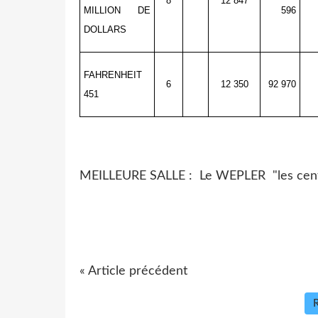
8
12 847
MILLION DE
596
DOLLARS
FAHRENHEIT
6
12 350
92 970
451
MEILLEURE SALLE : Le WEPLER "les cen
« Article précédent
R