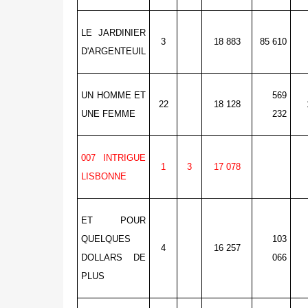
LE JARDINIER
3
18 883
85 610
D'ARGENTEUIL
UN HOMME ET
569
22
18 128
UNE FEMME
232
007 INTRIGUE
1
3
17 078
LISBONNE
ET POUR
QUELQUES
103
4
16 257
DOLLARS DE
066
PLUS