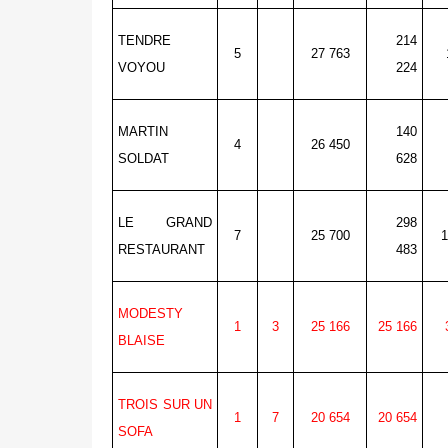
TENDRE
214
5
27 763
VOYOU
224
MARTIN
140
4
26 450
SOLDAT
628
LE GRAND
298
7
25 700
1
RESTAURANT
483
MODESTY
1
3
25 166
25 166
BLAISE
TROIS SUR UN
1
7
20 654
20 654
SOFA