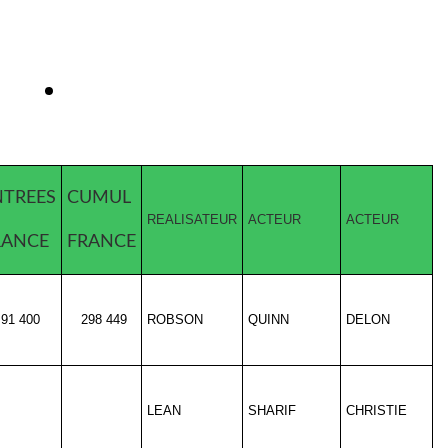
NTREES
CUMUL
REALISATEUR
ACTEUR
ACTEUR
RANCE
FRANCE
91 400
298 449
ROBSON
QUINN
DELON
LEAN
SHARIF
CHRISTIE