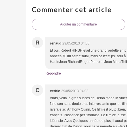
Commenter cet article
Ajouter un commentaire
R
renaud
29/05/2013 04:03
Et oui, Robert HIRSH était une grand vedette en pa
années 70 lui seront fatal, mais ce n'est psl seul à
HaninJean RichardRoger Pierre et Jean Marc Thiba
Répondre
C
cedric
29/05/2013 04:03
Alors, voila le gros succes de Delon made in Amer
faite son sans doute plus interressante que les fi
river), et ici Anthony Quinn. Ce film est plutot bi
français. Passer ce petit malaise. Le film ce lais
idéaliste. Avec Quelques année de plus, il aurai pu 
dernier film de Delon, pour cette periode au Etats U