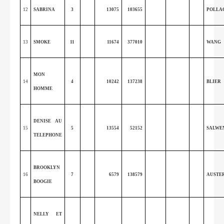
12
SABRINA
3
13075
103655
POLLA
13
SMOKE
11
11674
377010
WANG
MON
14
4
10242
137238
BLIER
HOMME
DENISE AU
15
5
13554
52152
SALWE
TELEPHONE
BROOKLYN
16
7
6579
138579
AUSTE
BOOGIE
NELLY ET