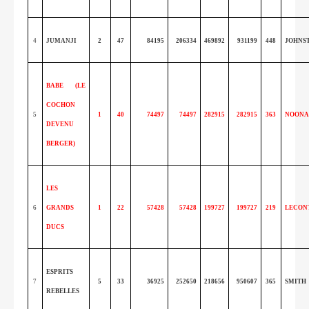
4
JUMANJI
2
47
84195
206334
469892
931199
448
JOHNS
BABE (LE
COCHON
5
1
40
74497
74497
282915
282915
363
NOONA
DEVENU
BERGER)
LES
6
GRANDS
1
22
57428
57428
199727
199727
219
LECON
DUCS
ESPRITS
7
5
33
36925
252650
218656
950607
365
SMITH
REBELLES