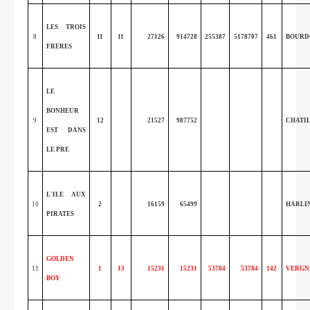
LES TROIS
8
11
11
27126
914728
255387
5178707
461
BOURD
FRERES
LE
BONHEUR
9
12
21527
987752
CHATIL
EST DANS
LE PRE
L'ILE AUX
10
2
16159
65499
HARLI
PIRATES
GOLDEN
11
1
13
15231
15231
53784
53784
142
VERGN
BOY