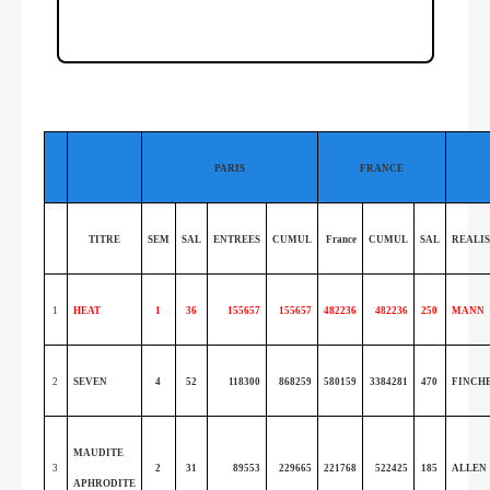
PARIS
FRANCE
TITRE
SEM
SAL
ENTREES
CUMUL
France
CUMUL
SAL
REALI
1
HEAT
1
36
155657
155657
482236
482236
250
MANN
2
SEVEN
4
52
118300
868259
580159
3384281
470
FINCH
MAUDITE
3
2
31
89553
229665
221768
522425
185
ALLEN
APHRODITE