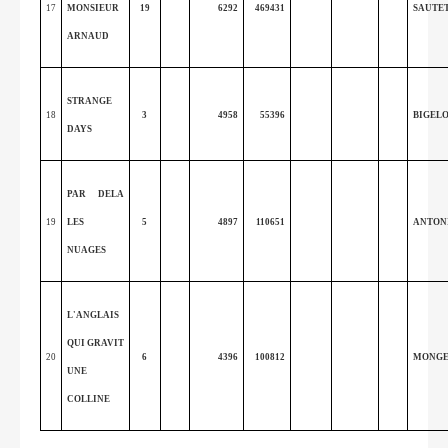
17
MONSIEUR
19
6292
469431
SAUTE
ARNAUD
STRANGE
18
3
4958
55396
BIGEL
DAYS
PAR DELA
19
LES
5
4897
110651
ANTON
NUAGES
L'ANGLAIS
QUI GRAVIT
20
6
4396
100812
MONG
UNE
COLLINE