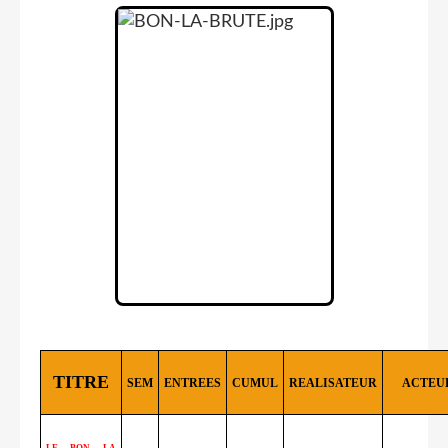
TITRE
SEM
ENTREES
CUMUL
REALISATEUR
ACTEU
LE BON, LA