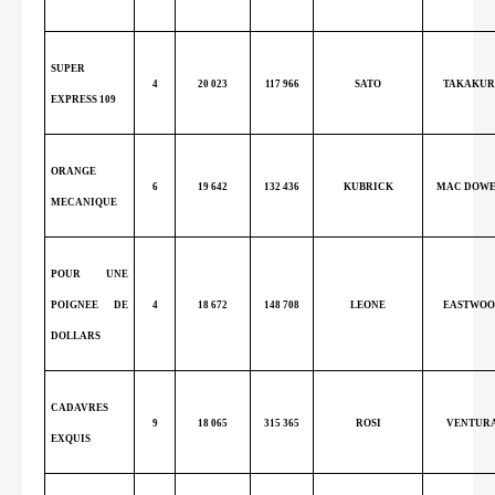
SUPER
4
20 023
117 966
SATO
TAKAKUR
EXPRESS 109
ORANGE
6
19 642
132 436
KUBRICK
MAC DOWE
MECANIQUE
POUR UNE
POIGNEE DE
4
18 672
148 708
LEONE
EASTWOO
DOLLARS
CADAVRES
9
18 065
315 365
ROSI
VENTUR
EXQUIS