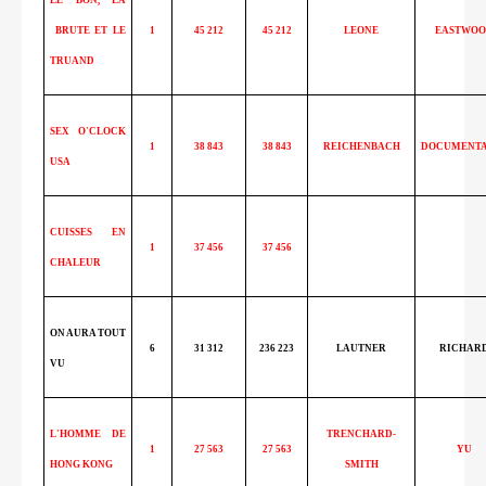
BRUTE ET LE
1
45 212
45 212
LEONE
EASTWOO
TRUAND
SEX O'CLOCK
1
38 843
38 843
REICHENBACH
DOCUMENTA
USA
CUISSES EN
1
37 456
37 456
CHALEUR
ON AURA TOUT
6
31 312
236 223
LAUTNER
RICHAR
VU
L'HOMME DE
TRENCHARD-
1
27 563
27 563
YU
HONG KONG
SMITH