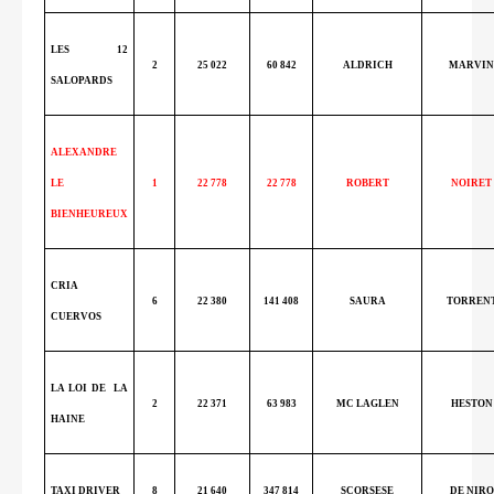
LES 12
2
25 022
60 842
ALDRICH
MARVIN
SALOPARDS
ALEXANDRE
LE
1
22 778
22 778
ROBERT
NOIRET
BIENHEUREUX
CRIA
6
22 380
141 408
SAURA
TORREN
CUERVOS
LA LOI DE
LA
2
22 371
63 983
MC LAGLEN
HESTON
HAINE
TAXI DRIVER
8
21 640
347 814
SCORSESE
DE NIRO