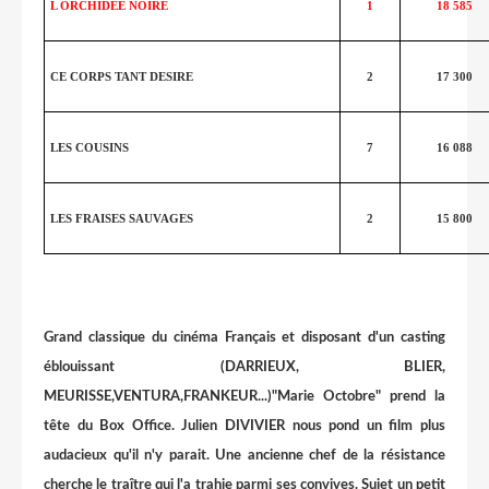
L ORCHIDEE NOIRE
1
18 585
CE CORPS TANT DESIRE
2
17 300
LES COUSINS
7
16 088
LES FRAISES SAUVAGES
2
15 800
Grand classique du cinéma Français et disposant d'un casting
éblouissant (DARRIEUX, BLIER,
MEURISSE,VENTURA,FRANKEUR...)"Marie Octobre" prend la
tête du Box Office. Julien DIVIVIER nous pond un film plus
audacieux qu'il n'y parait. Une ancienne chef de la résistance
cherche le traître qui l'a trahie parmi ses convives. Sujet un petit