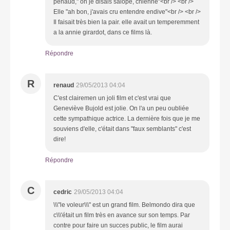
penaud," oh je disais salope, chienne"<br /> <br />
Elle "ah bon, j'avais cru entendre endive"<br /> <br />
Il faisait très bien la pair. elle avait un temperemment
a la annie girardot, dans ce films là.
Répondre
R
renaud
29/05/2013 04:04
C'est clairemen un joli film et c'est vrai que
Geneviève Bujold est jolie. On l'a un peu oubliée
cette sympathique actrice. La dernière fois que je me
souviens d'elle, c'était dans "faux semblants" c'est
dire!
Répondre
C
cedric
29/05/2013 04:04
\\\"le voleur\\\" est un grand film. Belmondo dira que
c\\\'était un film très en avance sur son temps. Par
contre pour faire un succes public, le film aurai