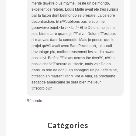
merité d\\\'être plus rhtymé. Reste un belmondo,
excellent de retenu. Louis Malle avait été très surpris
par la façon dont belmondo se preparé. La celebre
décontraction. Et n\\\'oublions pas le sublime
genevieve bujol.<br /> <br /> Et le Delon, moi je me
suis bien marré quand je l\\\'ai vu. Delon n\\\'est pas
si mauvais dans la comédie. Mais je pense, que le
projet qu\\\'il avait avec Sam Peckinpah, lui aurait
davantage plu, malheureusement les studio n\\\'ont
pas suivi. Bref ce \\\"texas across the river\\\", n\\\'est
pas le chef d\\\'oeuvre du siecle, mais voir Delon
dans un role de don juan espagnol un peu effeminé,
c\\\'est bien marrant.<br /> <br /> Aller, sa prochaine
escapde américaine se sera bien meilleur
\\\"scorpio\\\".
Répondre
Catégories