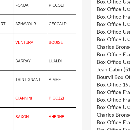
Box Office Us
FONDA
PICCOLI
Box Office Us
Box Office Fr
ERT
AZNAVOUR
CECCALDI
Box Office Us
Box Office Us
Box Office Us
VENTURA
BOUISE
Charles Brons
Box Office Fr
BARRAY
LUALDI
Box Office Us
Jean Gabin
(51
Bourvil Box Of
TRINTIGNANT
AIMEE
Box Office 19
Box Office Fr
GIANNINI
PIGOZZI
Box Office Fr
Box Office Us
Charles Brons
SAXON
AHERNE
Box Office Fr