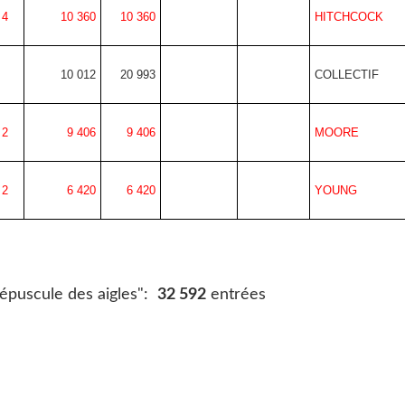
4
10 360
10 360
HITCHCOCK
10 012
20 993
COLLECTIF
2
9 406
9 406
MOORE
2
6 420
6 420
YOUNG
épuscule des aigles":
32 592
entrées