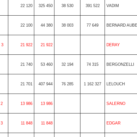
22 120
325 450
38 530
391 522
VADIM
22 100
44 380
38 003
77 649
BERNARD AUB
3
21 922
21 922
DERAY
21 740
53 460
32 194
74 315
BERGONZELLI
21 701
407 944
76 285
1 162 327
LELOUCH
2
13 986
13 986
SALERNO
3
11 848
11 848
EDGAR