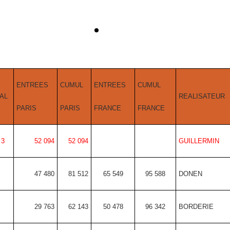
ENTREES
CUMUL
ENTREES
CUMUL
AL
REALISATEUR
PARIS
PARIS
FRANCE
FRANCE
3
52 094
52 094
GUILLERMIN
47 480
81 512
65 549
95 588
DONEN
29 763
62 143
50 478
96 342
BORDERIE