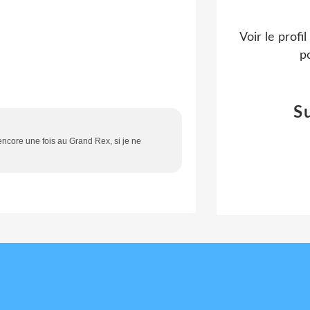
Voir le profi
po
S
.encore une fois au Grand Rex, si je ne