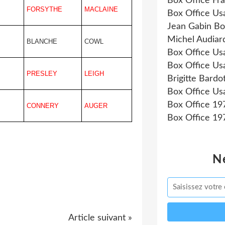
Box Office Fr
FORSYTHE
MACLAINE
Box Office Us
Jean Gabin Bo
Michel Audiar
BLANCHE
COWL
Box Office Us
Box Office Us
PRESLEY
LEIGH
Brigitte Bardo
Box Office Us
Box Office 19
CONNERY
AUGER
Box Office 19
N
Article suivant »