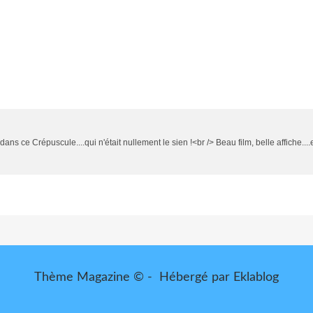
ns ce Crépuscule....qui n'était nullement le sien !<br /> Beau film, belle affiche...
Thème Magazine © - Hébergé par
Eklablog