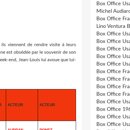
Box Office Us
Michel Audiar
Box Office Fr
Lino Ventura B
Box Office Us
Box Office Us
ils viennent de rendre visite à leurs
Box Office Us
Anne est obsédée par le souvenir de son
Box Office Us
week-end, Jean-Louis lui avoue que lui-
Box Office Us
Box Office Fr
Box Office Fr
Box Office Fr
Box Office Fr
Box Office Us
R
ACTEUR
ACTEUR
Box Office 19
Box Office Us
Box Office Us