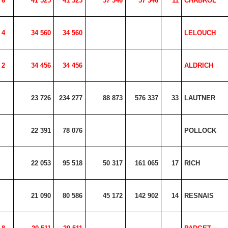
6
41 525
41 525
57 346
57 346
11
CHABROL
4
34 560
34 560
LELOUCH
2
34 456
34 456
ALDRICH
23 726
234 277
88 873
576 337
33
LAUTNER
22 391
78 076
POLLOCK
22 053
95 518
50 317
161 065
17
RICH
21 090
80 586
45 172
142 902
14
RESNAIS