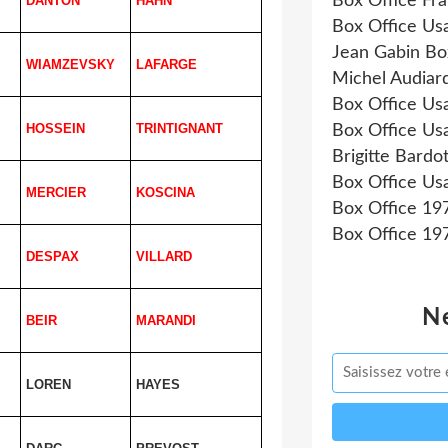
Box Office Fr
DANTON
HAHN
Box Office Us
Jean Gabin Bo
WIAMZEVSKY
LAFARGE
Michel Audiar
Box Office Us
HOSSEIN
TRINTIGNANT
Box Office Us
Brigitte Bardo
Box Office Us
MERCIER
KOSCINA
Box Office 19
Box Office 19
DESPAX
VILLARD
N
BEIR
MARANDI
LOREN
HAYES