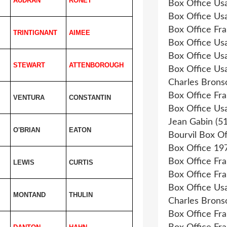
AUDRAN
RONET
Box Office Us
Box Office Us
Box Office Fr
TRINTIGNANT
AIMEE
Box Office Us
Box Office Us
STEWART
ATTENBOROUGH
Box Office Us
Charles Brons
Box Office Fr
VENTURA
CONSTANTIN
Box Office Us
Jean Gabin
(51
O'BRIAN
EATON
Bourvil Box Of
Box Office 19
Box Office Fr
LEWIS
CURTIS
Box Office Fr
Box Office Us
MONTAND
THULIN
Charles Brons
Box Office Fr