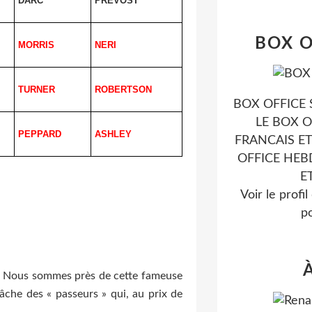
DARC
PREVOST
BOX O
MORRIS
NERI
TURNER
ROBERTSON
BOX OFFICE 
LE BOX O
PEPPARD
ASHLEY
FRANCAIS ET
OFFICE HE
E
Voir le profi
po
es. Nous sommes près de cette fameuse
 tâche des « passeurs » qui, au prix de