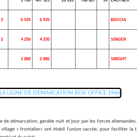
9 760
407 925
20 810
766 827
14
LAUTNER
2
6 935
6 935
BOCCIA
2
4 250
4 250
SINGER
2 880
2 880
SMIGHT
gne de démarcation, gardée nuit et jour par les forces allemand
village « frontalier» ont établi l'union sacrée, pour faciliter la
iberté et du salut...