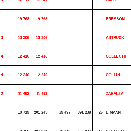
8
20 511
20 511
PADGET
19 768
19 768
BRESSON
3
13 306
13 306
ASTRUCK
4
12 416
12 416
COLLECTIF
4
12 240
12 240
COLLIN
2
11 493
11 493
ZABALZA
10 719
201 245
39 497
391 238
26
D.MANN