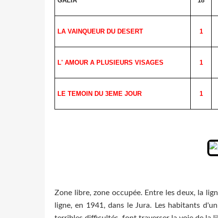
GALIA
18
LA VAINQUEUR DU
DESERT
1
L' AMOUR A PLUSIEURS VISAGES
1
LE TEMOIN DU 3EME JOUR
1
Zone libre, zone occupée. Entre les deux, la li
ligne, en 1941, dans le Jura. Les habitants d'un 
terribles difficultés, font traverser la voie de la l