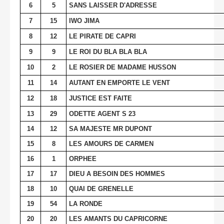
6
5
SANS LAISSER D'ADRESSE
7
15
IWO JIMA
8
12
LE PIRATE DE CAPRI
9
9
LE ROI DU BLA BLA BLA
10
2
LE ROSIER DE MADAME HUSSON
11
14
AUTANT EN EMPORTE LE VENT
12
18
JUSTICE EST FAITE
13
29
ODETTE AGENT S 23
14
12
SA MAJESTE MR DUPONT
15
8
LES AMOURS DE CARMEN
16
1
ORPHEE
17
17
DIEU A BESOIN DES HOMMES
18
10
QUAI DE GRENELLE
19
54
LA RONDE
20
20
LES AMANTS DU CAPRICORNE