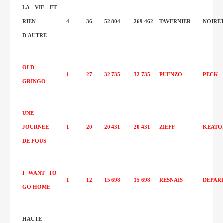
LA VIE ET
RIEN
4
36
52 804
269 462
TAVERNIER
NOIRE
D'AUTRE
OLD
1
27
32 735
32 735
PUENZO
PECK
GRINGO
UNE
JOURNEE
1
20
20 431
20 431
ZIEFF
KEATO
DE FOUS
I WANT TO
1
12
15 698
15 698
RESNAIS
DEPAR
GO HOME
HAUTE