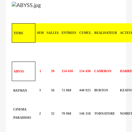
SEM
SALLES
ENTREES
CUMUL
REALISATEUR
ACTEU
TITRE
1
39
154 430
154 430
CAMERON
HARRI
ABYSS
3
56
72 068
440 925
BURTON
KEATO
BATMAN
CINEMA
2
32
70 968
146 318
TORNATORE
NOIRE
PARADISIO