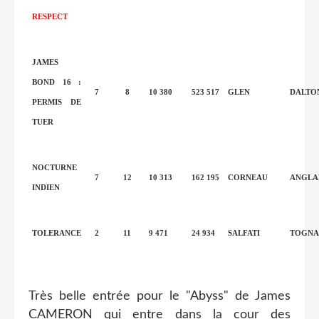
RESPECT
JAMES
BOND 16 :
7
8
10 380
523 517
GLEN
DALTO
PERMIS DE
TUER
NOCTURNE
7
12
10 313
162 195
CORNEAU
ANGLA
INDIEN
TOLERANCE
2
11
9 471
24 934
SALFATI
TOGNA
Très belle entrée pour le "Abyss" de James
CAMERON qui entre dans la cour des