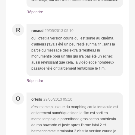
Répondre
R
renaud
29/05/2013 05:10
oui, c'est la version courte qui est sortie au cinéma,
d'ailleurs j'avais été un peu resté sur ma fin, sans la
partie du message des extra terrestres.Fin
monumentle pour un film qui n'a pas été un échec
aussi retetissant que cela, la vidéo et de nombreux
passage télé ont largement rentabilisé le film.
Répondre
O
orteils
29/05/2013 05:10
c'est meme plus que du morphing car la tentacule est
entierement numériquesinon le film est sorti en
meme temps que parenthood gros carton américain
de ron howardn et juste apres l'arme fatal 2 et
batmancomme terminator 2 c'est la version courte je