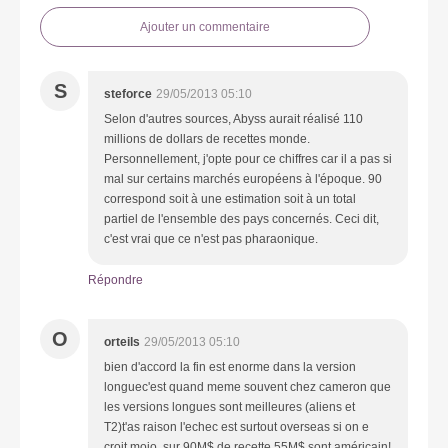
Ajouter un commentaire
S
steforce
29/05/2013 05:10
Selon d'autres sources, Abyss aurait réalisé 110
millions de dollars de recettes monde.
Personnellement, j'opte pour ce chiffres car il a pas si
mal sur certains marchés européens à l'époque. 90
correspond soit à une estimation soit à un total
partiel de l'ensemble des pays concernés. Ceci dit,
c'est vrai que ce n'est pas pharaonique.
Répondre
O
orteils
29/05/2013 05:10
bien d'accord la fin est enorme dans la version
longuec'est quand meme souvent chez cameron que
les versions longues sont meilleures (aliens et
T2)t'as raison l'echec est surtout overseas si on e
croit mojo, sur 90M$ de recette 55M$ sont américain!