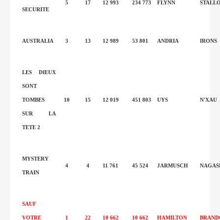
5
17
12 993
234 773
FLYNN
STALL
SECURITE
AUSTRALIA
3
13
12 989
53 801
ANDRIA
IRONS
LES DIEUX
SONT
TOMBES
10
15
12 019
451 803
UYS
N'XAU
SUR LA
TETE 2
MYSTERY
4
4
11 761
45 524
JARMUSCH
NAGAS
TRAIN
SAUF
VOTRE
1
22
10 662
10 662
HAMILTON
BRAND