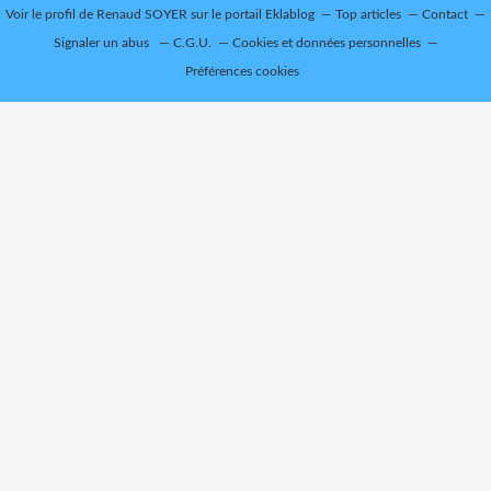
Voir le profil de
Renaud SOYER
sur le portail Eklablog
Top articles
Contact
Signaler un abus
C.G.U.
Cookies et données personnelles
Préférences cookies