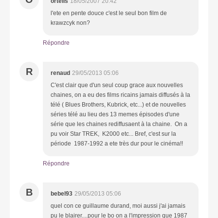
orteils
18/05/2007 20:42
l'ete en pente douce c'est le seul bon film de
krawzcyk non?
Répondre
R
renaud
29/05/2013 05:06
C'est clair que d'un seul coup grace aux nouvelles
chaines, on a eu des films ricains jamais diffusés à la
télé ( Blues Brothers, Kubrick, etc...) et de nouvelles
séries télé au lieu des 13 memes épisodes d'une
série que les chaines rediffusaent à la chaine. On a
pu voir Star TREK, K2000 etc... Bref, c'est sur la
période 1987-1992 a ete très dur pour le cinéma!!
Répondre
B
bebel93
29/05/2013 05:06
quel con ce guillaume durand, moi aussi j'ai jamais
pu le blairer....pour le bo on a l'impression que 1987