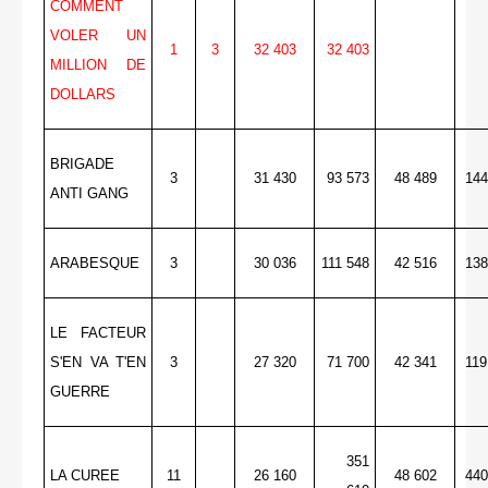
COMMENT
VOLER UN
1
3
32 403
32 403
MILLION DE
DOLLARS
BRIGADE
3
31 430
93 573
48 489
144
ANTI GANG
ARABESQUE
3
30 036
111 548
42 516
138
LE FACTEUR
S'EN VA T'EN
3
27 320
71 700
42 341
119
GUERRE
351
LA CUREE
11
26 160
48 602
440