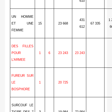
610
UN HOMME
431
1 
ET UNE
15
23 668
67 335
612
6
FEMME
DES FILLES
POUR
1
6
23 243
23 243
L'ARMEE
FUREUR SUR
LE
1
20 725
BOSPHORE
SURCOUF LE
TIGRE DES 7
3
19 984
72 994