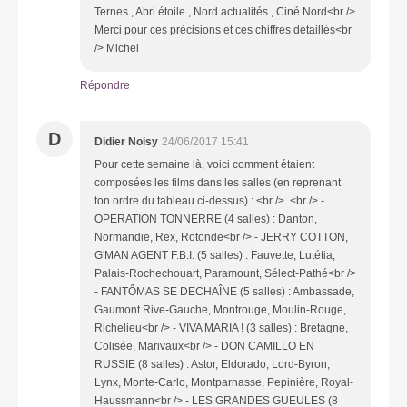
Ternes , Abri étoile , Nord actualités , Ciné Nord<br />
Merci pour ces précisions et ces chiffres détaillés<br
/> Michel
Répondre
D
Didier Noisy
24/06/2017 15:41
Pour cette semaine là, voici comment étaient
composées les films dans les salles (en reprenant
ton ordre du tableau ci-dessus) : <br /> <br /> -
OPERATION TONNERRE (4 salles) : Danton,
Normandie, Rex, Rotonde<br /> - JERRY COTTON,
G'MAN AGENT F.B.I. (5 salles) : Fauvette, Lutétia,
Palais-Rochechouart, Paramount, Sélect-Pathé<br />
- FANTÔMAS SE DECHAÎNE (5 salles) : Ambassade,
Gaumont Rive-Gauche, Montrouge, Moulin-Rouge,
Richelieu<br /> - VIVA MARIA ! (3 salles) : Bretagne,
Colisée, Marivaux<br /> - DON CAMILLO EN
RUSSIE (8 salles) : Astor, Eldorado, Lord-Byron,
Lynx, Monte-Carlo, Montparnasse, Pepinière, Royal-
Haussmann<br /> - LES GRANDES GUEULES (8