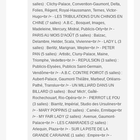
salles) : Clichy-Palace, Convention-Gaumont, Delta,
Folies, Régent, Royal-Haussmann, Ternes, Victor-
Hugo<br /> - LES TRIBULATIONS D'UN CHINOIS EN
CHINE (7 salles) : A.B.C., Bosquet, Images,
Madeleine, Mercury, Mistral, Publicis-Orly<br /> -
PARIS AU MOIS D'AOÛT (5 salles) : Balzac,
Delambre, Helder, Scala, Vivienne<br /> - LADY L (3
salles) : Berlitz, Marignan, Wepler<br /> - PETER
PAN (5 salles) : Artistic, Cluny-Palace, Maine,
Triomphe, Vedettes<br /> - REPULSION (3 salles) :
Publicis-Elysées, Publicis Saint-Germain,
Vendôme<br /> - A.B.C. CONTRE POIROT (5 salles) :
Aubert-Palace, Gaumont-Théâtre, Marbeuf, Orléans-
Pathé, Translux<br /> - UN MILLIARD DANS UN
BILLARD (3 salles) : Boul' Mich', Gaîté-
Rochechouart, Rio-Opéra<br /> - PIERROT LE FOU
(3 salles) : Biarritz, Impérial, Studio des Ursulines<br
/> - MARY POPPINS (2 salles) : Caméo, Ermitage<br
/> - MY FAIR LADY (2 salles) : Avenue, Gaumont-
Palace<br /> - LES CAMARADES (2 salles) :
Arlequin, Plaza<br /> - SUR LA PISTE DE LA
GRANDE CARAVANE (1 salle) : Empire<br /> -