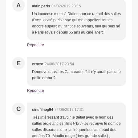
A
alain paris
04/02/2019 23:15
Un immense merci à Didier pour ce rappel des salles
d'exclusivité parisienne qui me rappellent toutes
encore aujourd'hui tant de souvenirs, moi qui suis né
à Paris et vais depuis 65 ans au ciné. Merci
Répondre
E
ernest
24/06/2017 23:54
Deneuve dans Les Camarades ? il n'y aurait pas une
petite erreur ?
Répondre
C
cinefilnog94
24/06/2017 17:31
Très intéressant d'avoir le détail avec le nom des
salles projetant les films !<br /> Je retrouve le nom de
salles disparues que j'ai fréquentées au début des
années 70 : Moulin rouge ( très grande salle ) ,