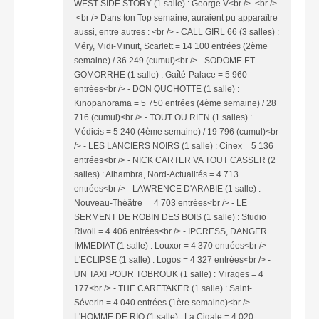
WEST SIDE STORY (1 salle) : George V<br /> <br />
<br /> Dans ton Top semaine, auraient pu apparaître
aussi, entre autres : <br /> - CALL GIRL 66 (3 salles) :
Méry, Midi-Minuit, Scarlett = 14 100 entrées (2ème
semaine) / 36 249 (cumul)<br /> - SODOME ET
GOMORRHE (1 salle) : Gaîté-Palace = 5 960
entrées<br /> - DON QUCHOTTE (1 salle) :
Kinopanorama = 5 750 entrées (4ème semaine) / 28
716 (cumul)<br /> - TOUT OU RIEN (1 salles) :
Médicis = 5 240 (4ème semaine) / 19 796 (cumul)<br
/> - LES LANCIERS NOIRS (1 salle) : Cinex = 5 136
entrées<br /> - NICK CARTER VA TOUT CASSER (2
salles) : Alhambra, Nord-Actualités = 4 713
entrées<br /> - LAWRENCE D'ARABIE (1 salle) :
Nouveau-Théâtre = 4 703 entrées<br /> - LE
SERMENT DE ROBIN DES BOIS (1 salle) : Studio
Rivoli = 4 406 entrées<br /> - IPCRESS, DANGER
IMMEDIAT (1 salle) : Louxor = 4 370 entrées<br /> -
L'ECLIPSE (1 salle) : Logos = 4 327 entrées<br /> -
UN TAXI POUR TOBROUK (1 salle) : Mirages = 4
177<br /> - THE CARETAKER (1 salle) : Saint-
Séverin = 4 040 entrées (1ère semaine)<br /> -
L'HOMME DE RIO (1 salle) : La Cigale = 4 020