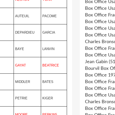
Box Office Us
Box Office Us
Box Office Fr
AUTEUIL
PACOME
Box Office Us
Box Office Us
DEPARDIEU
GARCIA
Box Office Us
Charles Brons
Box Office Fr
BAYE
LANVIN
Box Office Us
Jean Gabin
(51
S
GAYAT
BEATRICE
Bourvil Box Of
Box Office 19
Box Office Fr
MIDDLER
BATES
Box Office Fr
Box Office Us
PETRIE
KIGER
Charles Brons
Box Office Fr
MOORE
PERKINS