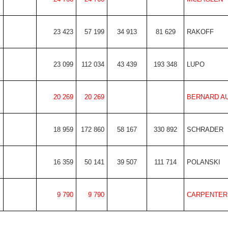
23 423
57 199
34 913
81 629
RAKOFF
23 099
112 034
43 439
193 348
LUPO
20 269
20 269
BERNARD A
18 959
172 860
58 167
330 892
SCHRADER
16 359
50 141
39 507
111 714
POLANSKI
9 790
9 790
CARPENTER