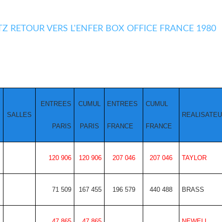
ENTREES
CUMUL
ENTREES
CUMUL
SALLES
REALISATE
PARIS
PARIS
FRANCE
FRANCE
120 906
120 906
207 046
207 046
TAYLOR
71 509
167 455
196 579
440 488
BRASS
47 865
47 865
NEWELL