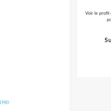
Voir le profi
po
S