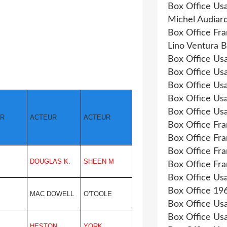
Box Office Us
Michel Audiar
Box Office Fr
Lino Ventura B
Box Office Us
Box Office Us
Box Office Us
Box Office Us
Box Office Us
UR
ACTEUR
ACTEUR
Box Office Fr
Box Office Fr
Box Office Fr
DOUGLAS K.
SHEEN M
Box Office Fr
Box Office Us
Box Office 19
MAC DOWELL
O'TOOLE
Box Office Us
Box Office Us
HESTON
YORK