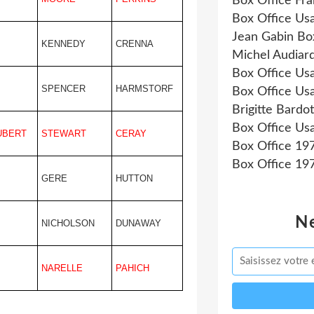
Box Office Fr
Box Office Us
Jean Gabin Bo
KENNEDY
CRENNA
Michel Audiar
Box Office Us
SPENCER
HARMSTORF
Box Office Us
Brigitte Bardot
Box Office Us
UBERT
STEWART
CERAY
Box Office 19
Box Office 19
GERE
HUTTON
N
NICHOLSON
DUNAWAY
NARELLE
PAHICH