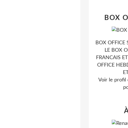
BOX O
BOX OFFICE 
LE BOX O
FRANCAIS ET
OFFICE HEB
E
Voir le profi
po