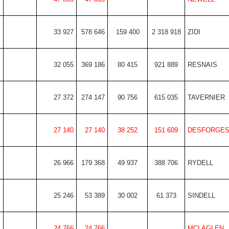
33 927
578 646
159 400
2 318 918
ZIDI
32 055
369 186
80 415
921 889
RESNAIS
27 372
274 147
90 756
615 035
TAVERNIER
27 140
27 140
38 252
151 609
DESFORGE
26 966
179 368
49 937
388 706
RYDELL
25 246
53 389
30 002
61 373
SINDELL
24 766
24 766
MCLAGLEN