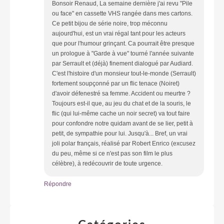
Bonsoir Renaud, La semaine dernière j'ai revu "Pile
ou face" en cassette VHS rangée dans mes cartons.
Ce petit bijou de série noire, trop méconnu
aujourd'hui, est un vrai régal tant pour les acteurs
que pour l'humour grinçant. Ca pourrait être presque
un prologue à "Garde à vue" tourné l'année suivante
par Serrault et (déjà) finement dialogué par Audiard.
C'est l'histoire d'un monsieur tout-le-monde (Serrault)
fortement soupçonné par un flic tenace (Noiret)
d'avoir défenestré sa femme. Accident ou meurtre ?
Toujours est-il que, au jeu du chat et de la souris, le
flic (qui lui-même cache un noir secret) va tout faire
pour confondre notre quidam avant de se lier, petit à
petit, de sympathie pour lui. Jusqu'à... Bref, un vrai
joli polar français, réalisé par Robert Enrico (excusez
du peu, même si ce n'est pas son film le plus
célèbre), à redécouvrir de toute urgence.
Répondre