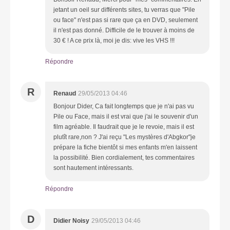
jetant un oeil sur différents sites, tu verras que "Pile
ou face" n'est pas si rare que ça en DVD, seulement
il n'est pas donné. Difficile de le trouver à moins de
30 € ! A ce prix là, moi je dis: vive les VHS !!!
Répondre
R
Renaud
29/05/2013 04:46
Bonjour Dider, Ca fait longtemps que je n'ai pas vu
Pile ou Face, mais il est vrai que j'ai le souvenir d'un
film agréable. Il faudrait que je le revoie, mais il est
plutît rare,non ? J'ai reçu "Les mystères d'Abgkor"je
prépare la fiche bientôt si mes enfants m'en laissent
la possibilité. Bien cordialement, tes commentaires
sont hautement intéressants.
Répondre
D
Didier Noisy
29/05/2013 04:46