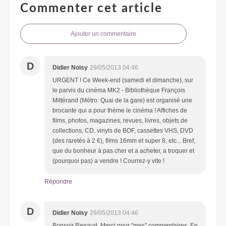
Commenter cet article
Ajouter un commentaire
D
Didier Noisy
29/05/2013 04:46
URGENT ! Ce Week-end (samedi et dimanche), sur
le parvis du cinéma MK2 - Bibliothèque François
Mittérand (Métro: Quai de la gare) est organisé une
brocante qui a pour thème le cinéma ! Affiches de
films, photos, magazines, revues, livres, objets de
collections, CD, vinyls de BOF, cassettes VHS, DVD
(des raretés à 2 €), films 16mm et super 8, etc... Bref,
que du bonheur à pas cher et a acheter, a troquer et
(pourquoi pas) a vendre ! Courrez-y vite !
Répondre
D
Didier Noisy
29/05/2013 04:46
Bonsoir Renaud, Merci pour "mes" commentaires. En