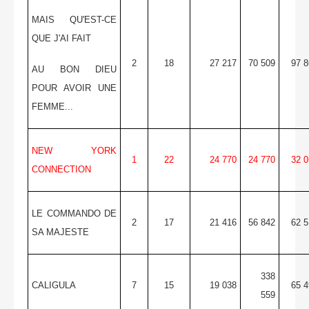
MAIS QU'EST-CE
QUE J'AI FAIT
2
18
27 217
70 509
97 8
AU BON DIEU
POUR AVOIR UNE
FEMME...
NEW YORK
1
22
24 770
24 770
32 0
CONNECTION
LE COMMANDO DE
2
17
21 416
56 842
62 5
SA MAJESTE
338
CALIGULA
7
15
19 038
65 4
559