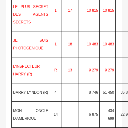
LE PLUS SECRET
1
17
10 815
10 815
DES AGENTS
SECRETS
JE SUIS
1
18
10 483
10 483
PHOTOGENIQUE
L'INSPECTEUR
R
13
9 279
9 279
HARRY (R)
BARRY LYNDON (R)
4
8 746
51 450
35 8
MON ONCLE
434
14
6 875
22 9
D'AMERIQUE
699