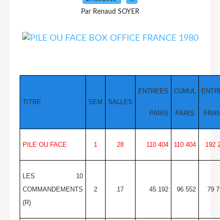
Par Renaud SOYER
ENTREES
CUMUL
ENTR
TITRE
SEM
SALLES
PARIS
PARIS
FRA
PILE OU FACE
1
28
110 404
110 404
192 
LES 10
COMMANDEMENTS
2
17
45 192
96 552
79 7
(R)