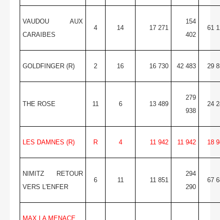
VAUDOU AUX
154
4
14
17 271
61 1
CARAIBES
402
GOLDFINGER (R)
2
16
16 730
42 483
29 8
279
THE ROSE
11
6
13 489
24 2
938
LES DAMNES (R)
R
4
11 942
11 942
18 9
NIMITZ RETOUR
294
6
11
11 851
67 6
VERS L'ENFER
290
MAX LA MENACE