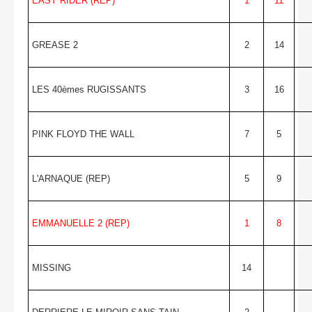
EASY RIDER (REP)
1
11
GREASE 2
2
14
LES 40èmes RUGISSANTS
3
16
PINK FLOYD THE WALL
7
5
L'ARNAQUE (REP)
5
9
EMMANUELLE 2 (REP)
1
8
MISSING
14