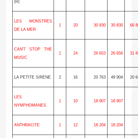
(R)
LES MONSTRES
1
20
30 830
30 830
66 8
DE LA MER
CAN'T STOP THE
1
24
26 653
26 656
31 8
MUSIC
LA PETITE SIRENE
2
16
20 763
49 904
20 6
LES
1
10
18 907
18 907
NYMPHOMANES
ANTHRACITE
1
12
18 204
18 204