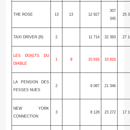
307
THE ROSE
13
13
12 927
25 3
345
TAXI DRIVER (R)
2
11 714
32 393
27 1
LES DOIGTS DU
1
9
10 816
10 816
DIABLE
LA PENSION DES
2
9 087
21 346
FESSES NUES
NEW YORK
3
8 128
23 272
17 1
CONNECTION