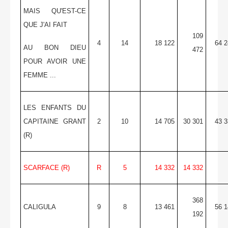
MAIS QU'EST-CE
QUE J'AI FAIT
109
4
14
18 122
64 2
AU BON DIEU
472
POUR AVOIR UNE
FEMME ...
LES ENFANTS DU
CAPITAINE GRANT
2
10
14 705
30 301
43 3
(R)
SCARFACE (R)
R
5
14 332
14 332
368
CALIGULA
9
8
13 461
56 1
192