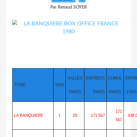
Par Renaud SOYER
SALLES
ENTREES
CUMUL
ENTR
TITRE
SEM
PARIS
PARIS
PARIS
FRA
171
LA BANQUIERE
1
28
171 567
438 
567