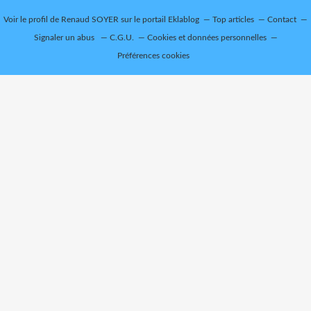
Voir le profil de
Renaud SOYER
sur le portail Eklablog
Top articles
Contact
Signaler un abus
C.G.U.
Cookies et données personnelles
Préférences cookies