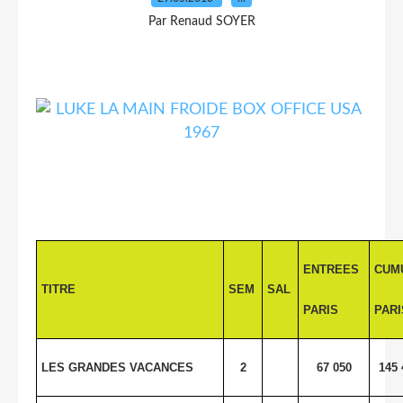
Par Renaud SOYER
ENTREES
CUM
TITRE
SEM
SAL
PARIS
PARI
LES GRANDES VACANCES
2
67 050
145 