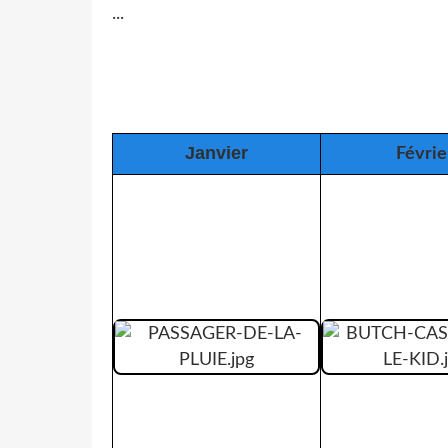
...
Janvier
Févrie