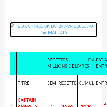
RECETTES EN
ESTI
MILLIONS DE LIVRES
ENTR
TITRE
SEM
RECETTE
CUMUL
ENTR
CAPTAIN
2
1
AMERICA
1
14,46
14,46