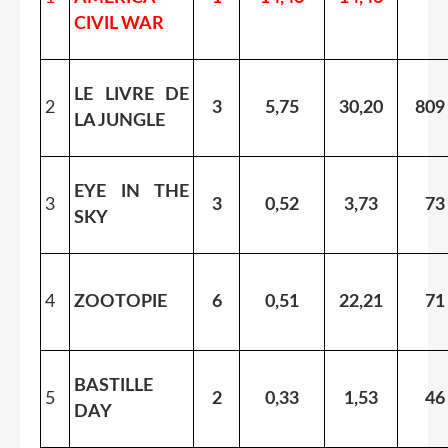
CIVIL WAR
LE LIVRE DE
2
3
5,75
30,20
809
LA JUNGLE
EYE IN THE
3
3
0,52
3,73
73
SKY
4
ZOOTOPIE
6
0,51
22,21
71
BASTILLE
5
2
0,33
1,53
46
DAY