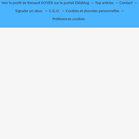
Voir le profil de
Renaud SOYER
sur le portail Eklablog
Top articles
Contact
Signaler un abus
C.G.U.
Cookies et données personnelles
Préférences cookies