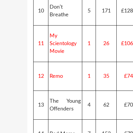
Don’t
10
5
171
£128
Breathe
My
11
Scientology
1
26
£106
Movie
12
Remo
1
35
£74
The Young
13
4
62
£70
Offenders