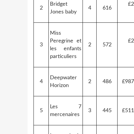
Bridget
£2
2
4
616
Jones baby
Miss
Peregrine et
£2
3
2
572
les enfants
particuliers
Deepwater
4
2
486
£987
Horizon
Les 7
5
3
445
£511
mercenaires