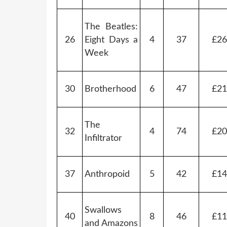
The Beatles:
26
Eight Days a
4
37
£26
Week
30
Brotherhood
6
47
£21
The
32
4
74
£20
Infiltrator
37
Anthropoid
5
42
£14
Swallows
40
8
46
£11
and Amazons