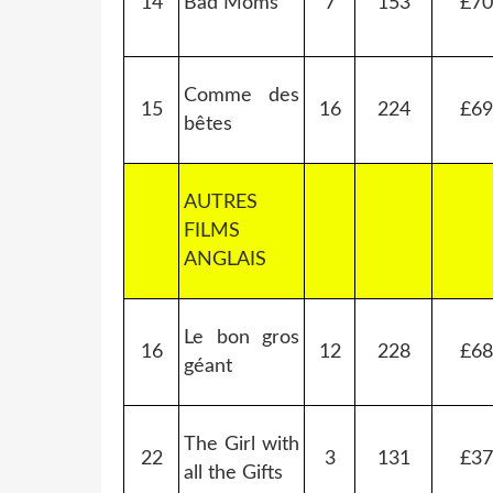
14
Bad Moms
7
153
£70
Comme des
15
16
224
£69
bêtes
AUTRES
FILMS
ANGLAIS
Le bon gros
16
12
228
£68
géant
The Girl with
22
3
131
£37
all the Gifts