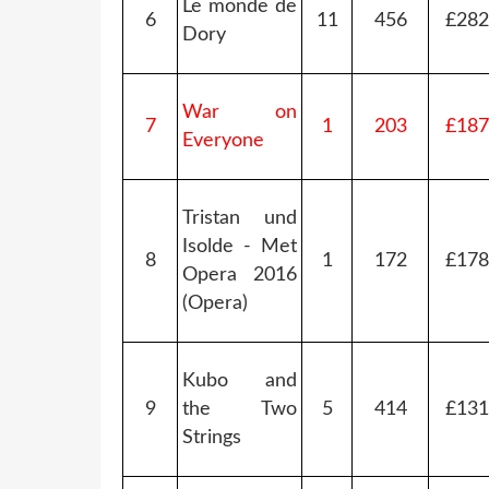
Le monde de
6
11
456
£282
Dory
War on
7
1
203
£187
Everyone
Tristan und
Isolde - Met
8
1
172
£178
Opera 2016
(Opera)
Kubo and
9
the Two
5
414
£131
Strings