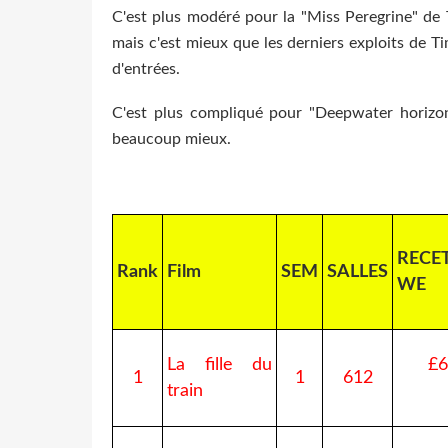
C'est plus modéré pour la "Miss Peregrine" de 
mais c'est mieux que les derniers exploits de Ti
d'entrées.
C'est plus compliqué pour "Deepwater horizon
beaucoup mieux.
RECE
Rank
Film
SEM
SALLES
WE
La fille du
£6
1
1
612
train