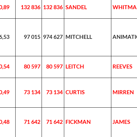
0,89
132 836
132 836
SANDEL
WHITMA
6,53
97 015
974 627
MITCHELL
ANIMAT
0,54
80 597
80 597
LEITCH
REEVES
0,49
73 134
73 134
CURTIS
MIRREN
0,48
71 642
71 642
FICKMAN
JAMES