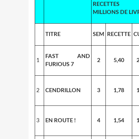
RECETTES
MILLIONS DE LIV
TITRE
SEM
RECETTE
C
FAST AND
1
2
5,40
FURIOUS 7
2
CENDRILLON
3
1,78
3
EN ROUTE !
4
1,54