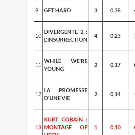
9
GET HARD
3
0,38
DIVERGENTE 2 :
10
4
0,23
L'INSURRECTION
WHILE WE'RE
11
2
0,17
YOUNG
LA PROMESSE
12
2
0,14
D'UNE VIE
KURT COBAIN :
13
MONTAGE OF
1
0,10