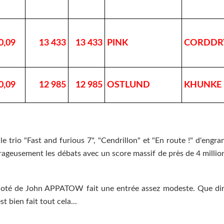
0,09
13 433
13 433
PINK
CORDDR
0,09
12 985
12 985
OSTLUND
KHUNKE
e trio "Fast and furious 7", "Cendrillon" et "En route !" d'engr
rageusement les débats avec un score massif de près de 4 millio
coté de John APPATOW fait une entrée assez modeste. Que dir
 bien fait tout cela...