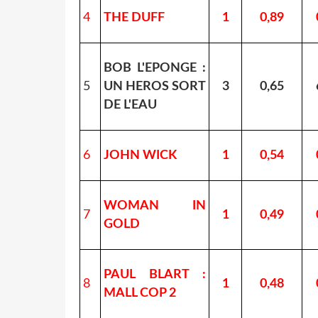
4
THE DUFF
1
0,89
BOB L'EPONGE :
5
UN HEROS SORT
3
0,65
DE L'EAU
6
JOHN WICK
1
0,54
WOMAN IN
7
1
0,49
GOLD
PAUL BLART :
8
1
0,48
MALL COP 2