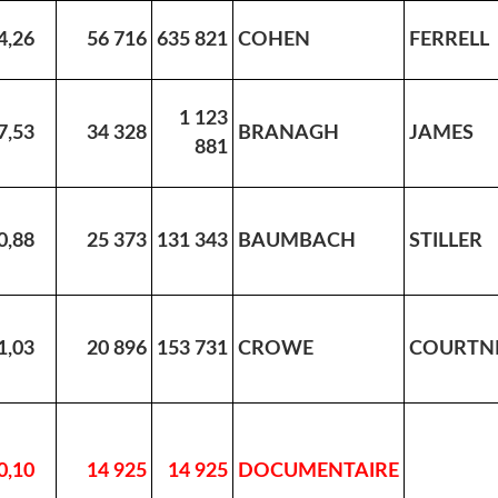
4,26
56 716
635 821
COHEN
FERRELL
1 123
7,53
34 328
BRANAGH
JAMES
881
0,88
25 373
131 343
BAUMBACH
STILLER
1,03
20 896
153 731
CROWE
COURTN
0,10
14 925
14 925
DOCUMENTAIRE