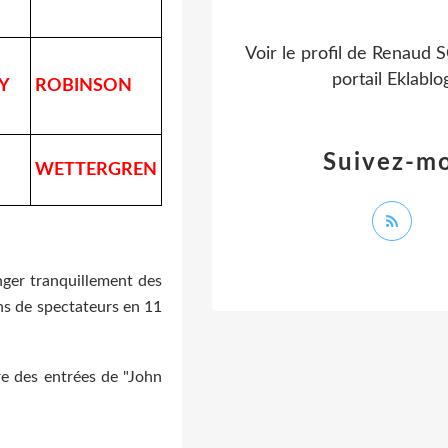
Voir le profil de
Renaud 
portail Eklablo
Y
ROBINSON
Suivez-mo
WETTERGREN
anger tranquillement des
ns de spectateurs en 11
e des entrées de "John