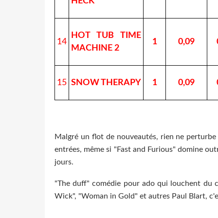
HECK
HOT TUB TIME
14
1
0,09
MACHINE 2
15
SNOW THERAPY
1
0,09
Malgré un flot de nouveautés, rien ne perturbe l
entrées, même si "Fast and Furious" domine out
jours.
"The duff" comédie pour ado qui louchent du 
Wick", "Woman in Gold" et autres Paul Blart, c'est