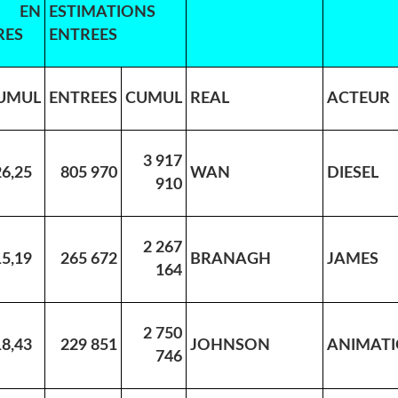
 EN
ESTIMATIONS
RES
ENTREES
UMUL
ENTREES
CUMUL
REAL
ACTEUR
3 917
26,25
805 970
WAN
DIESEL
910
2 267
15,19
265 672
BRANAGH
JAMES
164
2 750
18,43
229 851
JOHNSON
ANIMAT
746