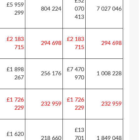
£52
£5 959
804 224
070
7 027 046
299
413
£2 183
£2 183
294 698
294 698
715
715
£1 898
£7 470
256 176
1 008 228
267
970
£1 726
£1 726
232 959
232 959
229
229
£13
£1 620
218 660
701
1 849 048