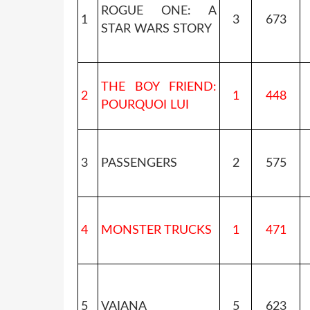
ROGUE ONE: A
1
3
673
STAR WARS STORY
THE BOY FRIEND:
2
1
448
POURQUOI LUI
3
PASSENGERS
2
575
4
MONSTER TRUCKS
1
471
5
VAIANA
5
623