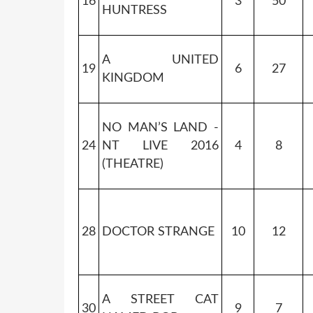
16
3
50
HUNTRESS
A UNITED
19
6
27
KINGDOM
NO MAN’S LAND -
24
NT LIVE 2016
4
8
(THEATRE)
28
DOCTOR STRANGE
10
12
A STREET CAT
30
9
7