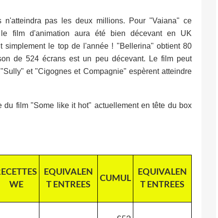
 n'atteindra pas les deux millions. Pour "Vaiana" ce
s le film d'animation aura été bien décevant en UK
t simplement le top de l'année ! "Bellerina" obtient 80
son de 524 écrans est un peu décevant. Le film peut
"Sully" et "Cigognes et Compagnie" espèrent atteindre
du film "Some like it hot" actuellement en tête du box
RECETTES
EQUIVALEN
EQUIVALEN
CUMUL
WE
T ENTREES
T ENTREES