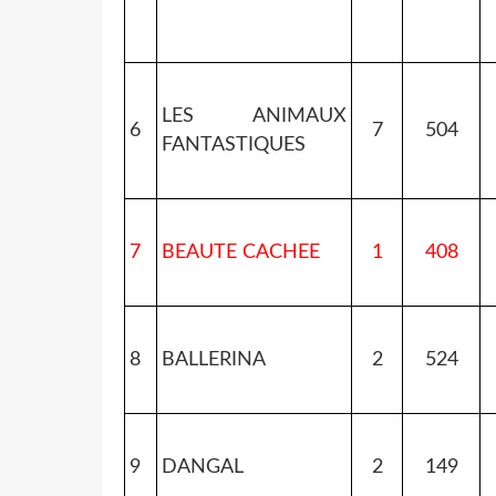
LES ANIMAUX
6
7
504
FANTASTIQUES
7
BEAUTE CACHEE
1
408
8
BALLERINA
2
524
9
DANGAL
2
149