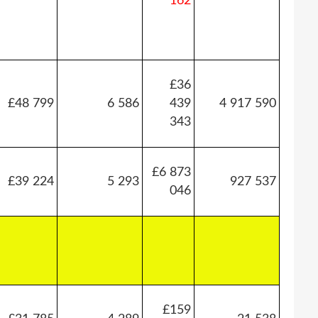
162
£36
£48 799
6 586
439
4 917 590
343
£6 873
£39 224
5 293
927 537
046
£159