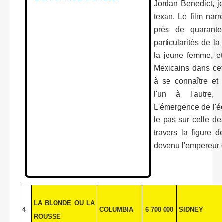
Jordan Benedict, je
texan. Le film narre
près de quarante
particularités de l
la jeune femme, et
Mexicains dans ce
à se connaître et
l'un à l'autre, 
L'émergence de l'é
le pas sur celle de
travers la figure d
devenu l'empereur 
LA BLONDE OU
LA
4
COLUMBIA
6 700 000
SIDNEY
ROUSSE