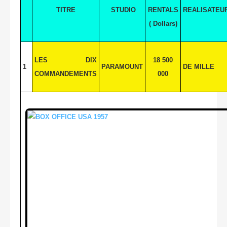
TITRE
STUDIO
RENTALS
REALISATEU
( Dollars)
LES DIX
18 500
1
PARAMOUNT
DE MILLE
COMMANDEMENTS
000