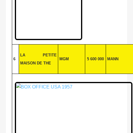
LA PETITE
6
MGM
5 600 000
MANN
MAISON
DE THE