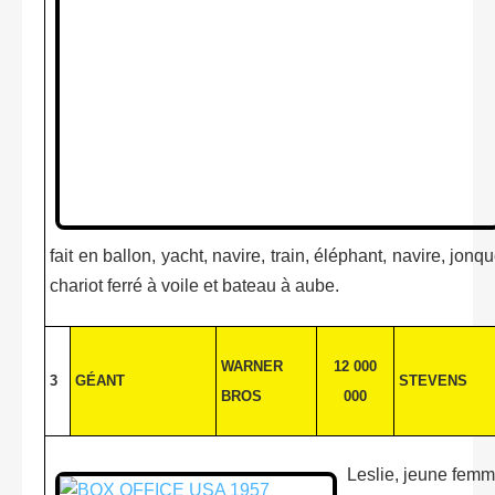
fait en ballon, yacht, navire, train, éléphant, navire, jon
chariot ferré à voile et bateau à aube.
WARNER
12 000
3
GÉANT
STEVENS
BROS
000
Leslie, jeune femm