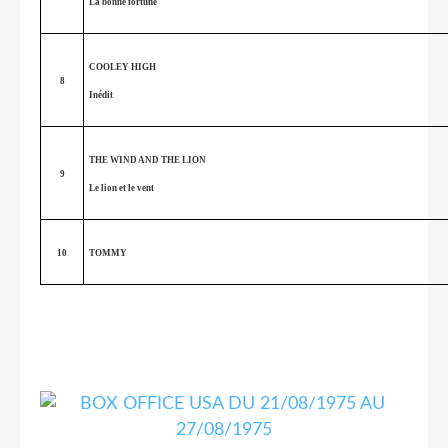
La bonne fortune
COOLEY HIGH
8
Inédit
THE WIND AND THE LION
9
Le lion et le vent
10
TOMMY