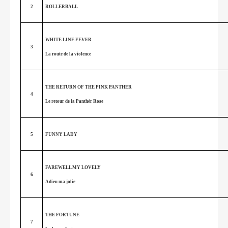
2
ROLLERBALL
WHITE LINE FEVER
3
La route de la violence
THE RETURN OF THE PINK PANTHER
4
Le retour de la Panthèr Rose
5
FUNNY LADY
FAREWELL MY LOVELY
6
Adieu ma jolie
THE FORTUNE
7