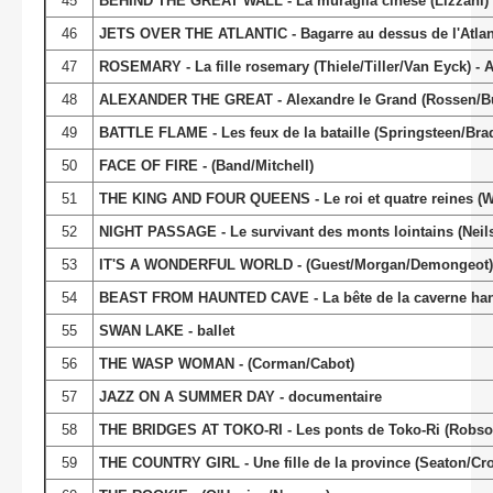
45
BEHIND THE GREAT WALL - La muraglia cinese (Lizzani) I
46
JETS OVER THE ATLANTIC - Bagarre au dessus de l'Atlan
47
ROSEMARY - La fille rosemary (Thiele/Tiller/Van Eyck) -
48
ALEXANDER THE GREAT - Alexandre le Grand (Rossen/B
49
BATTLE FLAME - Les feux de la bataille (Springsteen/Bra
50
FACE OF FIRE - (Band/Mitchell)
51
THE KING AND FOUR QUEENS - Le roi et quatre reines (W
52
NIGHT PASSAGE - Le survivant des monts lointains (Neil
53
IT'S A WONDERFUL WORLD - (Guest/Morgan/Demongeot
54
BEAST FROM HAUNTED CAVE - La bête de la caverne hant
55
SWAN LAKE - ballet
56
THE WASP WOMAN - (Corman/Cabot)
57
JAZZ ON A SUMMER DAY - documentaire
58
THE BRIDGES AT TOKO-RI - Les ponts de Toko-Ri (Robson
59
THE COUNTRY GIRL - Une fille de la province (Seaton/Cro