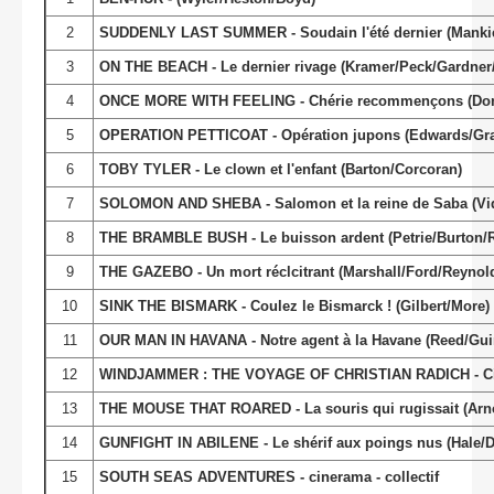
2
SUDDENLY LAST SUMMER - Soudain l'été dernier (Mankiew
3
ON THE BEACH - Le dernier rivage (Kramer/Peck/Gardner/
4
ONCE MORE WITH FEELING - Chérie recommençons (Done
5
OPERATION PETTICOAT - Opération jupons (Edwards/Gran
6
TOBY TYLER - Le clown et l'enfant (Barton/Corcoran)
7
SOLOMON AND SHEBA - Salomon et la reine de Saba (Vido
8
THE BRAMBLE BUSH - Le buisson ardent (Petrie/Burton/
9
THE GAZEBO - Un mort réclcitrant (Marshall/Ford/Reynol
10
SINK THE BISMARK - Coulez le Bismarck ! (Gilbert/More)
11
OUR MAN IN HAVANA - Notre agent à la Havane (Reed/Gui
12
WINDJAMMER : THE VOYAGE OF CHRISTIAN RADICH - C
13
THE MOUSE THAT ROARED - La souris qui rugissait (Arno
14
GUNFIGHT IN ABILENE - Le shérif aux poings nus (Hale/Da
15
SOUTH SEAS ADVENTURES - cinerama - collectif