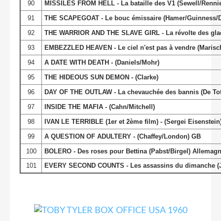
90
MISSILES FROM HELL - La bataille des V1 (Sewell/Renni
91
THE SCAPEGOAT - Le bouc émissaire (Hamer/Guinness/D
92
THE WARRIOR AND THE SLAVE GIRL - La révolte des gladiat
93
EMBEZZLED HEAVEN - Le ciel n'est pas à vendre (Marisc
94
A DATE WITH DEATH - (Daniels/Mohr)
95
THE HIDEOUS SUN DEMON - (Clarke)
96
DAY OF THE OUTLAW - La chevauchée des bannis (De To
97
INSIDE THE MAFIA - (Cahn/Mitchell)
98
IVAN LE TERRIBLE (1er et 2ème film) - (Sergei Eisenstein
99
A QUESTION OF ADULTERY - (Chaffey/London) GB
100
BOLERO - Des roses pour Bettina (Pabst/Birgel) Allemag
101
EVERY SECOND COUNTS - Les assassins du dimanche (Jo