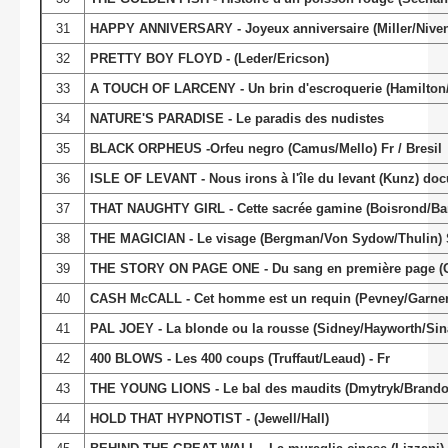
31
HAPPY ANNIVERSARY - Joyeux anniversaire (Miller/Nive
32
PRETTY BOY FLOYD - (Leder/Ericson)
33
A TOUCH OF LARCENY - Un brin d'escroquerie (Hamilto
34
NATURE'S PARADISE - Le paradis des nudistes
35
BLACK ORPHEUS -Orfeu negro (Camus/Mello) Fr / Bresil
36
ISLE OF LEVANT - Nous irons à l'île du levant (Kunz) doc
37
THAT NAUGHTY GIRL - Cette sacrée gamine (Boisrond/Bar
38
THE MAGICIAN - Le visage (Bergman/Von Sydow/Thulin)
39
THE STORY ON PAGE ONE - Du sang en première page (O
40
CASH McCALL - Cet homme est un requin (Pevney/Garne
41
PAL JOEY - La blonde ou la rousse (Sidney/Hayworth/Sin
42
400 BLOWS - Les 400 coups (Truffaut/Leaud) - Fr
43
THE YOUNG LIONS - Le bal des maudits (Dmytryk/Brando/C
44
HOLD THAT HYPNOTIST - (Jewell/Hall)