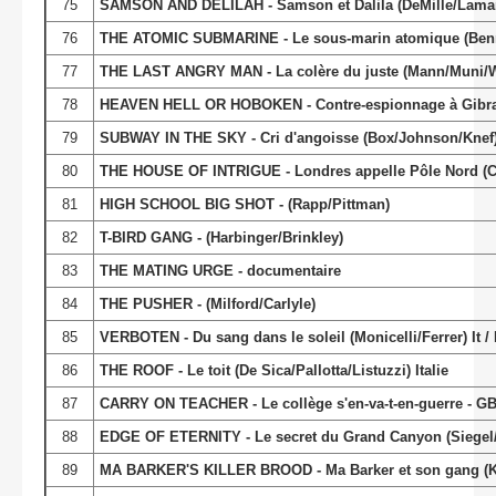
75
SAMSON AND DELILAH - Samson et Dalila (DeMille/Lamar
76
THE ATOMIC SUBMARINE - Le sous-marin atomique (Benn
77
THE LAST ANGRY MAN - La colère du juste (Mann/Muni/
78
HEAVEN HELL OR HOBOKEN - Contre-espionnage à Gibralt
79
SUBWAY IN THE SKY - Cri d'angoisse (Box/Johnson/Knef
80
THE HOUSE OF INTRIGUE - Londres appelle Pôle Nord (Col
81
HIGH SCHOOL BIG SHOT - (Rapp/Pittman)
82
T-BIRD GANG - (Harbinger/Brinkley)
83
THE MATING URGE - documentaire
84
THE PUSHER - (Milford/Carlyle)
85
VERBOTEN - Du sang dans le soleil (Monicelli/Ferrer) It / 
86
THE ROOF - Le toit (De Sica/Pallotta/Listuzzi) Italie
87
CARRY ON TEACHER - Le collège s'en-va-t-en-guerre - G
88
EDGE OF ETERNITY - Le secret du Grand Canyon (Siegel
89
MA BARKER'S KILLER BROOD - Ma Barker et son gang (Ka