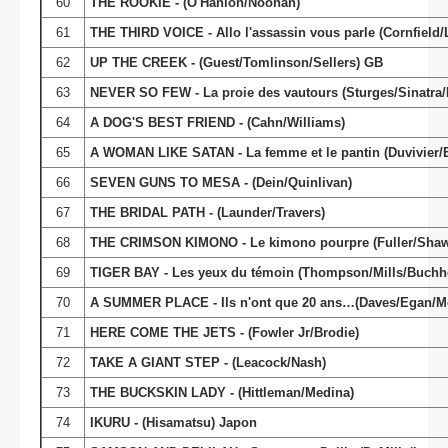
60
THE ROOKIE - (O'Hanion/Noonan)
61
THE THIRD VOICE - Allo l'assassin vous parle (Cornfield
62
UP THE CREEK - (Guest/Tomlinson/Sellers) GB
63
NEVER SO FEW - La proie des vautours (Sturges/Sinatra
64
A DOG'S BEST FRIEND - (Cahn/Williams)
65
A WOMAN LIKE SATAN - La femme et le pantin (Duvivier/B
66
SEVEN GUNS TO MESA - (Dein/Quinlivan)
67
THE BRIDAL PATH - (Launder/Travers)
68
THE CRIMSON KIMONO - Le kimono pourpre (Fuller/Shaw
69
TIGER BAY - Les yeux du témoin (Thompson/Mills/Buchh
70
A SUMMER PLACE - Ils n'ont que 20 ans…(Daves/Egan/M
71
HERE COME THE JETS - (Fowler Jr/Brodie)
72
TAKE A GIANT STEP - (Leacock/Nash)
73
THE BUCKSKIN LADY - (Hittleman/Medina)
74
IKURU - (Hisamatsu) Japon