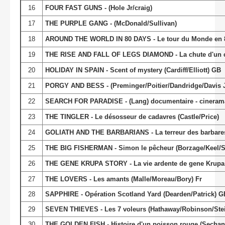
16
FOUR FAST GUNS - (Hole Jr/craig)
17
THE PURPLE GANG - (McDonald/Sullivan)
18
AROUND THE WORLD IN 80 DAYS - Le tour du Monde en 8
19
THE RISE AND FALL OF LEGS DIAMOND - La chute d'un ca
20
HOLIDAY IN SPAIN - Scent of mystery (Cardiff/Elliott) GB
21
PORGY AND BESS - (Preminger/Poitier/Dandridge/Davis J
22
SEARCH FOR PARADISE - (Lang) documentaire - cineram
23
THE TINGLER - Le désosseur de cadavres (Castle/Price)
24
GOLIATH AND THE BARBARIANS - La terreur des barbares 
25
THE BIG FISHERMAN - Simon le pêcheur (Borzage/Keel/
26
THE GENE KRUPA STORY - La vie ardente de gene Krupa 
27
THE LOVERS - Les amants (Malle/Moreau/Bory) Fr
28
SAPPHIRE - Opération Scotland Yard (Dearden/Patrick) G
29
SEVEN THIEVES - Les 7 voleurs (Hathaway/Robinson/Stei
30
THE GOLDEN FISH - Histoire d'un poisson rouge (Sechan)