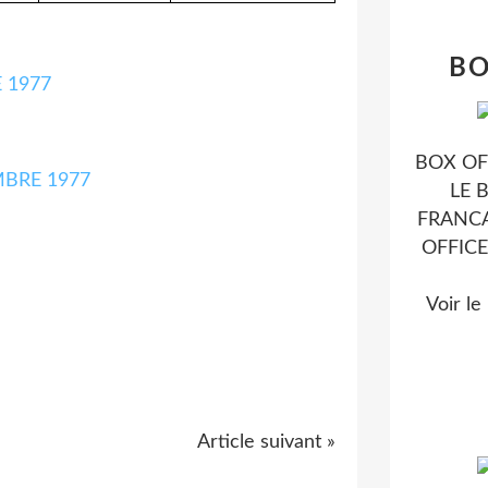
BO
BOX OFF
LE 
FRANCA
OFFIC
Voir le
Article suivant »