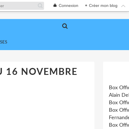
Connexion
+
Créer mon blog
SES
U 16 NOVEMBRE
Box Offi
Alain De
Box Offi
Box Offi
Fernande
Box Offi