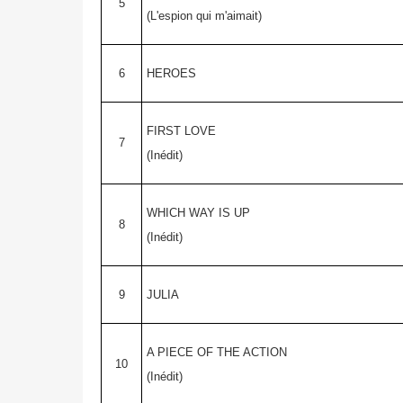
5
(L'espion qui m'aimait)
6
HEROES
FIRST LOVE
7
(Inédit)
WHICH WAY IS UP
8
(Inédit)
9
JULIA
A PIECE OF THE ACTION
10
(Inédit)