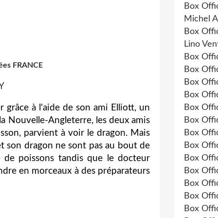
Box Offi
Michel A
Box Offi
Lino Ven
Box Offi
rées FRANCE
Box Offi
Box Offi
Y
Box Offi
 grâce à l'aide de son ami Elliott, un
Box Offi
 la Nouvelle-Angleterre, les deux amis
Box Offi
sson, parvient à voir le dragon. Mais
Box Offi
r et son dragon ne sont pas au bout de
Box Offi
 de poissons tandis que le docteur
Box Offi
vendre en morceaux à des préparateurs
Box Offi
Box Offi
Box Offi
Box Offi