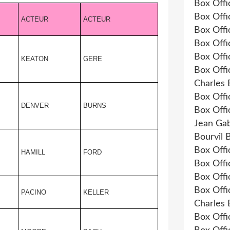
Box Offi
Box Offi
ACTEUR
ACTEUR
Box Offi
Box Offi
Box Offi
KEATON
GERE
Box Offi
Charles 
Box Offi
DENVER
BURNS
Box Offi
Jean Ga
Bourvil 
Box Offi
HAMILL
FORD
Box Offi
Box Offi
Box Offi
PACINO
KELLER
Charles
Box Offi