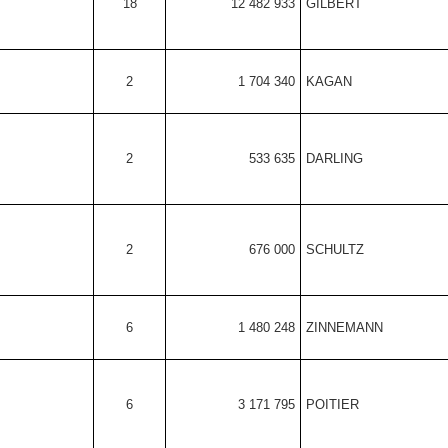
18
12 482 933
GILBERT
2
1 704 340
KAGAN
2
533 635
DARLING
2
676 000
SCHULTZ
6
1 480 248
ZINNEMANN
6
3 171 795
POITIER