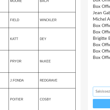
Box Offi
MOORE
BACH
Box Offi
Jean Gab
Michel A
FIELD
WINCKLER
Box Offi
Box Offi
Brigitte
KATT
DEY
Box Offi
Box Offi
Box Offi
PRYOR
McKEE
J.FONDA
REDGRAVE
POITIER
COSBY