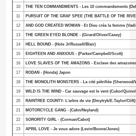
10
THE TEN COMMANDMENTS - Les 10 commandements (DeMil
11
PURSUIT OF THE GRAF SPEE (THE BATTLE OF THE RIVER PLA
12
AND GOD CREATED WOMAN - Et Dieu créa la femme (Vadim
13
THE GREEN EYED BLONDE - (Girard/Oliver/Casey)
14
HELL BOUND - (Hole Jr/Russell/Blair)
15
EIGHTEEN AND ANXIOUS - (Parker/Campbell/Scott)
16
LOVE SLAVES OF THE AMAZONS - Esclave des amazones 
17
RODAN - (Honda) Japon
18
THE MONOLITH MONSTERS - La cité pétrifiée (Sherwood/Wi
19
WILD IS THE WIND - Car sauvage est le vent (Cukor/Quinn
20
RAINTREE COUNTY- L'arbre de vie (Dmytryk/E.Taylor/Clift)
21
MOTORCYCLE GANG - (Cahn/Neyland)
22
SORORITY GIRL - (Corman/Cabot)
23
APRIL LOVE - Je vous adore (Levin/Boone/Jones)