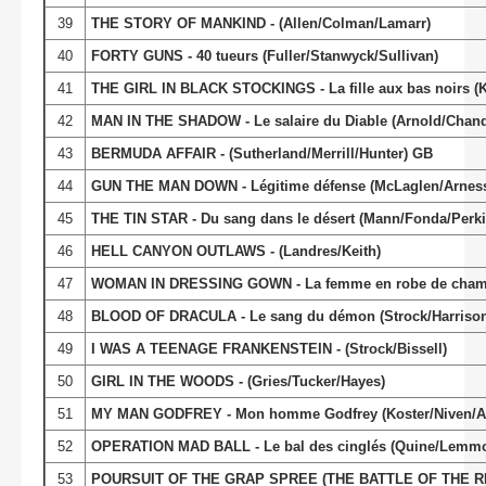
39
THE STORY OF MANKIND - (Allen/Colman/Lamarr)
40
FORTY GUNS - 40 tueurs (Fuller/Stanwyck/Sullivan)
41
THE GIRL IN BLACK STOCKINGS - La fille aux bas noirs (
42
MAN IN THE SHADOW - Le salaire du Diable (Arnold/Chand
43
BERMUDA AFFAIR - (Sutherland/Merrill/Hunter) GB
44
GUN THE MAN DOWN - Légitime défense (McLaglen/Arness
45
THE TIN STAR - Du sang dans le désert (Mann/Fonda/Perki
46
HELL CANYON OUTLAWS - (Landres/Keith)
47
WOMAN IN DRESSING GOWN - La femme en robe de chamb
48
BLOOD OF DRACULA - Le sang du démon (Strock/Harrison
49
I WAS A TEENAGE FRANKENSTEIN - (Strock/Bissell)
50
GIRL IN THE WOODS - (Gries/Tucker/Hayes)
51
MY MAN GODFREY - Mon homme Godfrey (Koster/Niven/Al
52
OPERATION MAD BALL - Le bal des cinglés (Quine/Lemm
53
POURSUIT OF THE GRAP SPREE (THE BATTLE OF THE RIVER 