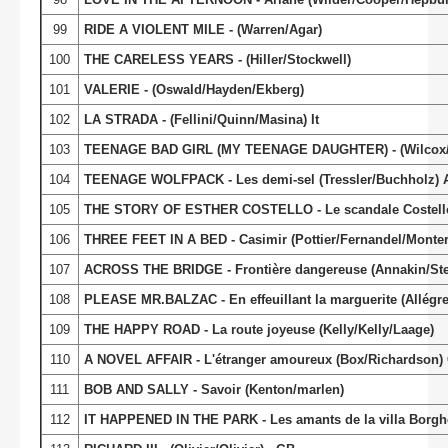
99
RIDE A VIOLENT MILE - (Warren/Agar)
100
THE CARELESS YEARS - (Hiller/Stockwell)
101
VALERIE - (Oswald/Hayden/Ekberg)
102
LA STRADA
- (Fellini/Quinn/Masina) It
103
TEENAGE BAD GIRL (MY TEENAGE DAUGHTER) - (Wilcox/
104
TEENAGE WOLFPACK - Les demi-sel (Tressler/Buchholz) 
105
THE STORY OF ESTHER COSTELLO - Le scandale Costello (
106
THREE FEET IN A BED - Casimir (Pottier/Fernandel/Montero)
107
ACROSS THE BRIDGE - Frontière dangereuse (Annakin/Ste
108
PLEASE MR.BALZAC - En effeuillant la marguerite (Allégre
109
THE HAPPY ROAD - La route joyeuse (Kelly/Kelly/Laage)
110
A NOVEL AFFAIR - L'étranger amoureux (Box/Richardson)
111
BOB AND SALLY - Savoir (Kenton/marlen)
112
IT HAPPENED IN THE PARK - Les amants de la villa Borghese