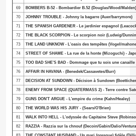
69
BOMBERS B-52 - Bombardier B.52 (Douglas/Wood/Malden
70
JOHNNY TROUBLE - Johnny la bagarre (Auer/barrymore)
71
THE SPANISH GARDENER - Le jardinier espagnol (Leacoc
72
THE BLACK SCORPION - Le scorpion noir (Ludwig/Dunnin
73
THE LAND UNKNOW - L'oasis des tempêtes (Vogel/mahone
74
STREET OF SHAME - La rue de la honte (Mizoguchi) - Jap
75
TOO BAD SHE'S BAD - Dommage que tu sois une canaille (Bl
76
AFFAIR IN HAVANA - (Benedek/Cassavetes/Burr)
77
DECISION AT SUNDOWN - Décision à Sundown (Boetticher/
78
ENEMY FROM SPACE (QUATERMASS 2) - Terre contre Satel
79
GUNS DON'T ARGUE - L'empire du crime (Kahn/Healey)
80
THE WORLD WAS HIS JURY - (Sears/O'Brien)
81
WALK INTO HELL - L'odyssée du Capitaine Steve (Robinson/
82
RAZZIA - Razzia sur la chnouf (Decoin/Gabin/Dalio/Ventura
83
THE CONSTANT HUSBAND - Un mari (presque) fidèle (Dillia