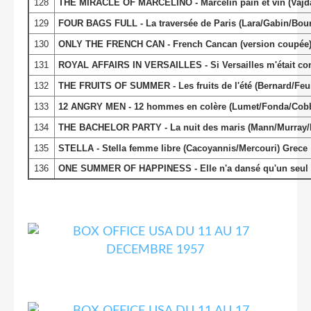
128
THE MIRACLE OF MARCELINO - Marcelin pain et vin (Vajda/R
129
FOUR BAGS FULL - La traversée de Paris (Lara/Gabin/Bourvi
130
ONLY THE FRENCH CAN - French Cancan (version coupée) (R
131
ROYAL AFFAIRS IN VERSAILLES - Si Versailles m'était con
132
THE FRUITS OF SUMMER - Les fruits de l'été (Bernard/Feui
133
12 ANGRY MEN - 12 hommes en colère (Lumet/Fonda/Cob
134
THE BACHELOR PARTY - La nuit des maris (Mann/Murray/M
135
STELLA - Stella femme libre (Cacoyannis/Mercouri) Grece
136
ONE SUMMER OF HAPPINESS - Elle n'a dansé qu'un seul 