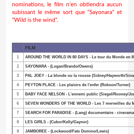
nominations, le film n'en obtiendra aucun
subissant le même sort que "Sayonara" et
"Wild is the wind".
FILM
1
AROUND THE WORLD IN 80 DAYS - Le tour du Monde en 80
2
SAYONARA - (Logan/Brando/Owens)
3
PAL JOEY - La blonde ou la rousse (Sidney/Hayworth/Sina
4
PEYTON PLACE - Les plaisirs de l'enfer (Robson/Turner)
5
BABY FACE NELSON - L'ennemi public (Siegel/Rooney/Jo
6
SEVEN WONDERS OF THE WORLD - Les 7 merveilles du M
7
SEARCH FOR PARADISE - (Lang) documentaire - cinerama
8
LES GIRLS - (Cukor/Kelly/Gaynor)
9
JAMBOREE - (Lockwood/Fats Domino/Lewis)