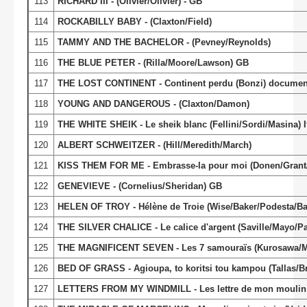
113
RICHARD III - (Olivier/Olivier) - GB
114
ROCKABILLY BABY - (Claxton/Field)
115
TAMMY AND THE BACHELOR - (Pevney/Reynolds)
116
THE BLUE PETER - (Rilla/Moore/Lawson) GB
117
THE LOST CONTINENT - Continent perdu (Bonzi) documentai
118
YOUNG AND DANGEROUS - (Claxton/Damon)
119
THE WHITE SHEIK - Le sheik blanc (Fellini/Sordi/Masina) It
120
ALBERT SCHWEITZER - (Hill/Meredith/March)
121
KISS THEM FOR ME - Embrasse-la pour moi (Donen/Grant/
122
GENEVIEVE - (Cornelius/Sheridan) GB
123
HELEN OF TROY - Hélène de Troie (Wise/Baker/Podesta/Ba
124
THE SILVER CHALICE - Le calice d'argent (Saville/Mayo/
125
THE MAGNIFICENT SEVEN - Les 7 samouraïs (Kurosawa/M
126
BED OF GRASS - Agioupa, to koritsi tou kampou (Tallas/B
127
LETTERS FROM MY WINDMILL - Les lettre de mon moulin (