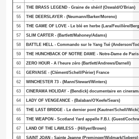
54
THE BRASS LEGEND - Graine de shérif (Oswald/O'Brian)
55
THE DEERSLAYER - (Neumann/Barker/Moreno)
56
THE GAME OF LOVE - Le blé en herbe (Lara/Feuillère/Berg
57
SLIM CARTER - (Bartlett/Mahoney/Adams)
58
BATTLE HELL - Commando sur le Yang Tsé (Anderson/Todd
59
THE HUNCHBACK OF NOTRE DAME - Notre-Dame de Paris (De
60
ZERO HOUR - A l'heure zéro (Bartlett/Andrews/Darnell)
61
GERVAISE - (Clément/Schell/Périer) France
62
WINCHESTER 73 - (Mann/Stewart/Winters)
63
CINERAMA HOLIDAY - (Bendick) documentaire en cineram
64
LADY OF VENGEANCE - (Balaban/O'Keefe/Sears)
65
THE LAST BRIDGE - Le dernier pont (Kautner/Schell/Wicki)
66
THE WEAPON - Scotland Yard appelle F.B.I. (Guest/Cochr
67
LAND OF THE LAWLESS - (Hillyer/Brown)
68
SAINT JOAN - Sainte Jeanne (Preminger/Widmark/Seberg)