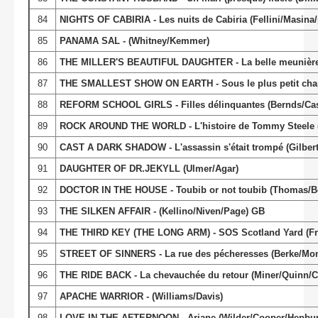
84
NIGHTS OF CABIRIA - Les nuits de Cabiria (Fellini/Masina/pe
85
PANAMA SAL - (Whitney/Kemmer)
86
THE MILLER'S BEAUTIFUL DAUGHTER - La belle meunière 
87
THE SMALLEST SHOW ON EARTH - Sous le plus petit cha
88
REFORM SCHOOL GIRLS - Filles délinquantes (Bernds/Cast
89
ROCK AROUND THE WORLD - L'histoire de Tommy Steele (
90
CAST A DARK SHADOW - L'assassin s'était trompé (Gilbe
91
DAUGHTER OF DR.JEKYLL (Ulmer/Agar)
92
DOCTOR IN THE HOUSE - Toubib or not toubib (Thomas/B
93
THE SILKEN AFFAIR - (Kellino/Niven/Page) GB
94
THE THIRD KEY (THE LONG ARM) - SOS Scotland Yard (F
95
STREET OF SINNERS - La rue des pécheresses (Berke/Mo
96
THE RIDE BACK - La chevauchée du retour (Miner/Quinn/C
97
APACHE WARRIOR - (Williams/Davis)
98
LOVE IN THE AFTERNOON - Ariane (Wilder/Cooper/Hepbur