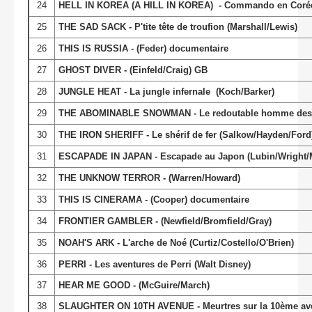
24
HELL IN KOREA (A HILL IN KOREA) - Commando en Coré
25
THE SAD SACK - P'tite tête de troufion (Marshall/Lewis)
26
THIS IS RUSSIA - (Feder) documentaire
27
GHOST DIVER - (Einfeld/Craig) GB
28
JUNGLE HEAT - La jungle infernale (Koch/Barker)
29
THE ABOMINABLE SNOWMAN - Le redoutable homme des n
30
THE IRON SHERIFF - Le shérif de fer (Salkow/Hayden/Ford
31
ESCAPADE IN JAPAN - Escapade au Japon (Lubin/Wright/M
32
THE UNKNOW TERROR - (Warren/Howard)
33
THIS IS CINERAMA - (Cooper) documentaire
34
FRONTIER GAMBLER - (Newfield/Bromfield/Gray)
35
NOAH'S ARK - L'arche de Noé (Curtiz/Costello/O'Brien)
36
PERRI - Les aventures de Perri (Walt Disney)
37
HEAR ME GOOD - (McGuire/March)
38
SLAUGHTER ON 10TH AVENUE - Meurtres sur la 10ème av