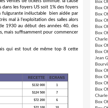
es ventes de tickets diminue. la cause
Box Of
s dans les foyers US soit 1% des foyers
Box Of
 fulgurante inéluctable bien aidée par
Box Of
rès mal à l'exploitation des salles alors
Box Of
t de 1930 au début des années 40, des
Box Of
lles, mais suffisamment pour commencer
Box Of
Charle
Box Of
mais qui est tout de même top 8 cette
Box Of
Jean G
Bourvi
Box Of
Box Of
RECETTE
ECRANS
Box Of
$132 000
1
Box Of
$124 500
7
Charle
$72 200
6
Box Of
$72 100
10