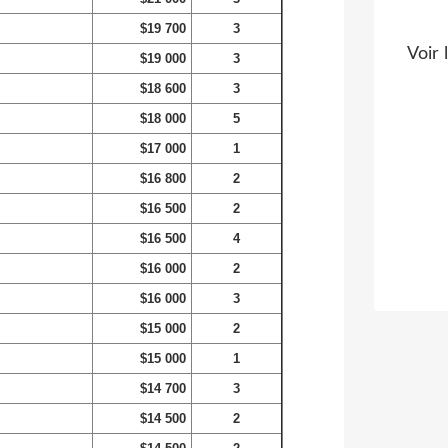
$19 700
3
Voir 
$19 000
3
$18 600
3
$18 000
5
$17 000
1
$16 800
2
$16 500
2
$16 500
4
$16 000
2
$16 000
3
$15 000
2
$15 000
1
$14 700
3
$14 500
2