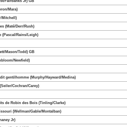
t/Fairbanks Jr) GB
ron/Mara)
Mitchell)
 (Maté/Derr/Rush)
(Pascal/Rains/Leigh)
ett/Mason/Todd) GB
bloom/Newfield)
dit gentilhomme (Murphy/Hayward/Medina)
Seiler/Cochran/Carey)
 de Robin des Bois (Tinling/Clarke)
souri (Wellman/Gable/Montalban)
aney Jr)