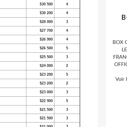
$30 500
4
$30 200
4
B
$28 000
3
$27 700
4
$26 900
4
BOX O
$26 500
5
L
$25 500
3
FRAN
OFFI
$24 000
2
$23 200
5
Voir 
$23 200
2
$23 000
3
$22 900
5
$21 500
3
$21 500
3
$21 000
3