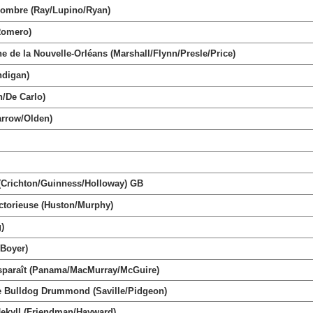
mbre (Ray/Lupino/Ryan)
/Romero)
e la Nouvelle-Orléans (Marshall/Flynn/Presle/Price)
digan)
n/De Carlo)
rrow/Olden)
(Crichton/Guinness/Holloway) GB
orieuse (Huston/Murphy)
)
/Boyer)
paraît (Panama/MacMurray/McGuire)
Bulldog Drummond (Saville/Pidgeon)
ekyll (Friendman/Hayward)