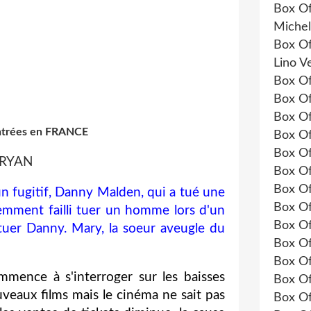
Box Of
Michel
Box Of
Lino V
Box Of
Box Of
Box Of
ntrées en FRANCE
Box Of
Box Of
t RYAN
Box Of
Box Of
'un fugitif, Danny Malden, qui a tué une
Box Of
récemment failli tuer un homme lors d'un
Box Of
t tuer Danny. Mary, la soeur aveugle du
Box Of
Box Of
mence à s'interroger sur les baisses
Box Of
uveaux films mais le cinéma ne sait pas
Box Of