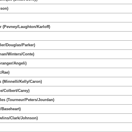
son)
 (Pevney/Laughton/Karloff)
ler/Douglas/Parker)
man/Winters/Conte)
ranger/Angeli)
cRae)
(Minnelli/Kelly/Caron)
e/Colbert/Carey)
les (Tourneur/Peters/Jourdan)
/Baseheart)
wlins/Clark/Johnson)