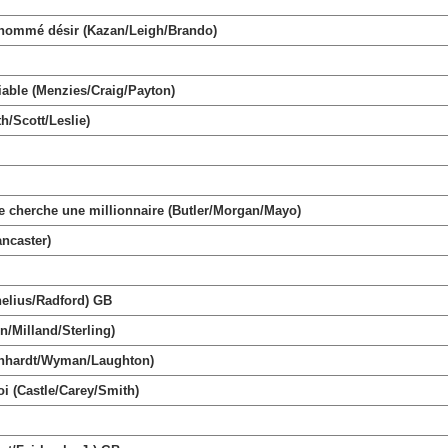
ommé désir (Kazan/Leigh/Brando)
ble (Menzies/Craig/Payton)
h/Scott/Leslie)
herche une millionnaire (Butler/Morgan/Mayo)
ncaster)
elius/Radford) GB
/Milland/Sterling)
rnhardt/Wyman/Laughton)
i (Castle/Carey/Smith)