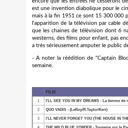
encore que les entrées ne cesseront de 
est une invention diabolique pour le ci
mais à la fin 1951 ce sont 15 300 000 p
l'apparition de la télévision par cable d
que les chaines de télévision dont 6 
westerns, des films pour enfant, pas en
a très sérieusement amputer le public d
- A noter la réédition de "Captain Bl
semaine.
FILM
1
I'LL SEE YOU IN MY DREAMS - La femme de m
2
QUO VADIS - (LeRoy/R.Taylor/Kerr)
3
I'LL NEVER FORGET YOU (THE HOUSE IN THE 
4
THE WILD BLUE YONDER - Tonnerre sur le Pac