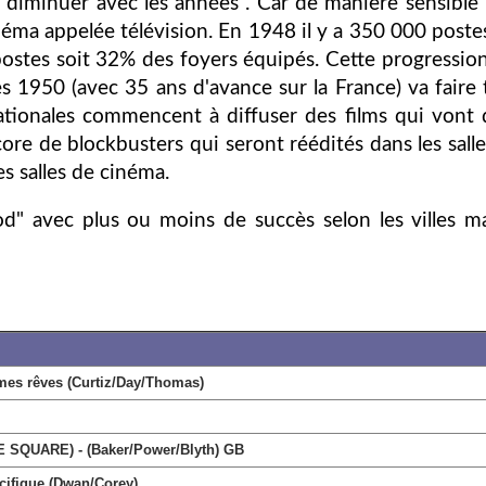
diminuer avec les années . Car de manière sensible l
néma appelée télévision. En 1948 il y a 350 000 poste
ostes soit 32% des foyers équipés. Cette progression
ès 1950 (avec 35 ans d'avance sur la France) va faire t
nationales commencent à diffuser des films qui von
core de blockbusters qui seront réédités dans les sa
es salles de cinéma.
ood" avec plus ou moins de succès selon les villes 
es rêves (Curtiz/Day/Thomas)
SQUARE) - (Baker/Power/Blyth) GB
ifique (Dwan/Corey)