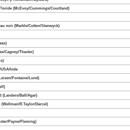
Floride (McEvoy/Cummings/Courtland)
 noir (Markle/Cotten/Stanwyck)
aas)
as/Cagney/Thaxter)
s)
e/USA/Inde
eisen/Fontaine/Lund)
ll)
 (Landers/Ball/Agar)
ellman/R.Taylor/Darcel)
ster/Payne/Fleming)