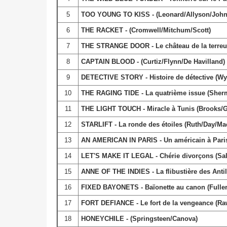
5
TOO YOUNG TO KISS - (Leonard/Allyson/John
6
THE RACKET - (Cromwell/Mitchum/Scott)
7
THE STRANGE DOOR - Le château de la terreur
8
CAPTAIN BLOOD - (Curtiz/Flynn/De Havilland)
9
DETECTIVE STORY - Histoire de détective (Wy
10
THE RAGING TIDE - La quatrième issue (Sher
11
THE LIGHT TOUCH - Miracle à Tunis (Brooks/G
12
STARLIFT - La ronde des étoiles (Ruth/Day/Ma
13
AN AMERICAN IN PARIS - Un américain à Paris 
14
LET'S MAKE IT LEGAL - Chérie divorçons (Sal
15
ANNE OF THE INDIES - La flibustière des Antil
16
FIXED BAYONETS - Baïonette au canon (Fuller
17
FORT DEFIANCE - Le fort de la vengeance (Ra
18
HONEYCHILE - (Springsteen/Canova)