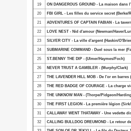
19
ON DANGEROUS GROUND - La maison dans l'o
20
FBI GIRL - Les filles du service secret (Berke
21
ADVENTURES OF CAPTAIN FABIAN - La taverne d
22
LOVE NEST - Nid d'amour (Newman/Haver/Lun
23
SILVER CITY - La ville d'argent (Haskin/O'Brie
24
SUBMARINE COMMAND - Duel sous la mer (Fa
25
ST.BENNY THE DIP - (Ulmer/Haymes/Foch)
26
NEVER TRUST A GAMBLER - (Murphy/Clark)
27
THE LAVENDER HILL MOB - De l'or en barres 
28
THE RED BADGE OF COURAGE - La charge vict
29
THE UNKNOW MAN - (Thorpe/Pidgeon/Harding
30
THE FIRST LEGION - La première légion (Sirk
31
CALLAWAY WENT THATAWAY - Une vedette dis
32
CALLING BULLDOG DREUMOND - Le retour de 
33
THE SON OF DR.JEKYLL - Le fils du Docteur J