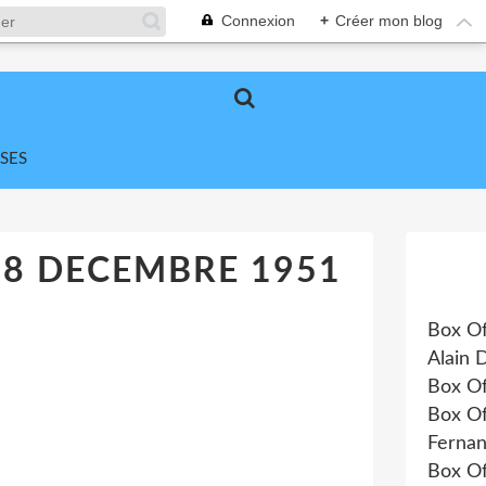
Connexion
+
Créer mon blog
SES
18 DECEMBRE 1951
Box Of
Alain 
Box Of
Box Of
Fernan
Box Of