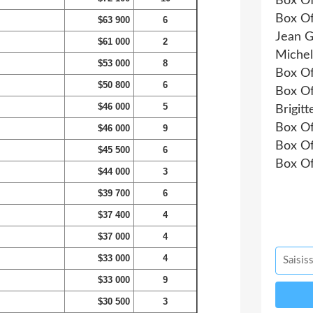
Box Of
Box Of
$63 900
6
Jean G
$61 000
2
Michel
$53 000
8
Box Of
$50 800
6
Box Of
$46 000
5
Brigit
Box Of
$46 000
9
Box Of
$45 500
6
Box Of
$44 000
3
$39 700
6
$37 400
4
$37 000
4
$33 000
4
$33 000
9
$30 500
3