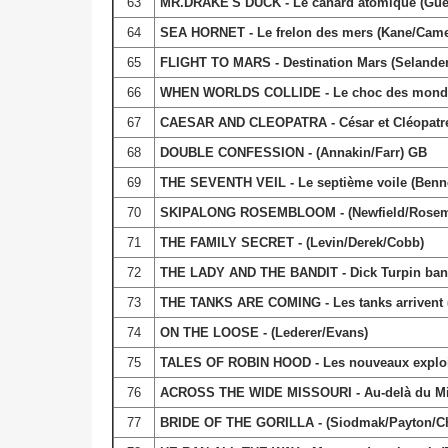
63
MR.DRAKE'S DUCK - Le canard atomique (Gues
64
SEA HORNET - Le frelon des mers (Kane/Came
65
FLIGHT TO MARS - Destination Mars (Selander/
66
WHEN WORLDS COLLIDE - Le choc des mondes
67
CAESAR AND CLEOPATRA - César et Cléopatre 
68
DOUBLE CONFESSION - (Annakin/Farr) GB
69
THE SEVENTH VEIL - Le septième voile (Benn
70
SKIPALONG ROSEMBLOOM - (Newfield/Rosem
71
THE FAMILY SECRET - (Levin/Derek/Cobb)
72
THE LADY AND THE BANDIT - Dick Turpin ban
73
THE TANKS ARE COMING - Les tanks arrivent (
74
ON THE LOOSE - (Lederer/Evans)
75
TALES OF ROBIN HOOD - Les nouveaux exploits
76
ACROSS THE WIDE MISSOURI - Au-delà du Mis
77
BRIDE OF THE GORILLA - (Siodmak/Payton/Ch