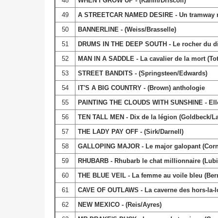
48
WHEN I GROW UP - (Kanin/Driscoll)
49
A STREETCAR NAMED DESIRE - Un tramway n
50
BANNERLINE - (Weiss/Brasselle)
51
DRUMS IN THE DEEP SOUTH - Le rocher du dia
52
MAN IN A SADDLE - La cavalier de la mort (Tot
53
STREET BANDITS - (Springsteen/Edwards)
54
IT'S A BIG COUNTRY - (Brown) anthologie
55
PAINTING THE CLOUDS WITH SUNSHINE - Elle c
56
TEN TALL MEN - Dix de la légion (Goldbeck/La
57
THE LADY PAY OFF - (Sirk/Darnell)
58
GALLOPING MAJOR - Le major galopant (Corn
59
RHUBARB - Rhubarb le chat millionnaire (Lubin
60
THE BLUE VEIL - La femme au voile bleu (Be
61
CAVE OF OUTLAWS - La caverne des hors-la-lo
62
NEW MEXICO - (Reis/Ayres)