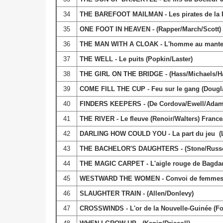
34
THE BAREFOOT MAILMAN - Les pirates de la 
35
ONE FOOT IN HEAVEN - (Rapper/March/Scott)
36
THE MAN WITH A CLOAK - L'homme au manteau
37
THE WELL - Le puits (Popkin/Laster)
38
THE GIRL ON THE BRIDGE - (Hass/Michaels/H
39
COME FILL THE CUP - Feu sur le gang (Dougl
40
FINDERS KEEPERS - (De Cordova/Ewell/Adam
41
THE RIVER - Le fleuve (Renoir/Walters) Franc
42
DARLING HOW COULD YOU - La part du jeu (L
43
THE BACHELOR'S DAUGHTERS - (Stone/Russe
44
THE MAGIC CARPET - L'aigle rouge de Bagdad
45
WESTWARD THE WOMEN - Convoi de femmes (W
46
SLAUGHTER TRAIN - (Allen/Donlevy)
47
CROSSWINDS - L'or de la Nouvelle-Guinée (Fo