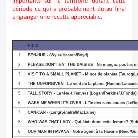
importants sur le territoire durant cette
période ce qui a probablement du au final
engranger une recette appréciable.
FILM
1
BEN-HUR - (Wyler/Heston/Boyd)
2
PLEASE DON'T EAT THE DAISIES - Ne mangez pas les mar
3
VISIT TO A SMALL PLANET - Mince de planète (Taurog/L
4
THE UNFORGIVEN - Le vent de la plaine (Huston/Lancast
5
TALL STORY - La tête à l'envers (Logan/Perkins/J.Fonda)
6
WAKE ME WHEN IT'S OVER - L'île des sans-soucis (LeR
7
CAN-CAN - (Lang/Sinatra/MacLaine)
8
WHO WAS THAT LADY - Qui était donc cette femme? (Sidne
9
OUR MAN IN HAVANA - Notre agent à la Havane (Reed/Gui