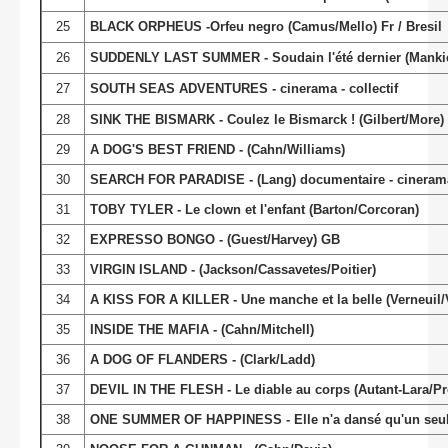
25
BLACK ORPHEUS -Orfeu negro (Camus/Mello) Fr / Bresil
26
SUDDENLY LAST SUMMER - Soudain l'été dernier (Mankiew
27
SOUTH SEAS ADVENTURES - cinerama - collectif
28
SINK THE BISMARK - Coulez le Bismarck !
(Gilbert/More)
29
A DOG'S BEST FRIEND - (Cahn/Williams)
30
SEARCH FOR PARADISE - (Lang) documentaire - cineram
31
TOBY TYLER - Le clown et l'enfant (Barton/Corcoran)
32
EXPRESSO BONGO - (Guest/Harvey) GB
33
VIRGIN ISLAND - (Jackson/Cassavetes/Poitier)
34
A KISS FOR A KILLER - Une manche et la belle (Verneuil
35
INSIDE THE MAFIA - (Cahn/Mitchell)
36
A DOG OF FLANDERS - (Clark/Ladd)
37
DEVIL IN THE FLESH - Le diable au corps (Autant-Lara/Pr
38
ONE SUMMER OF HAPPINESS - Elle n'a dansé qu'un seul