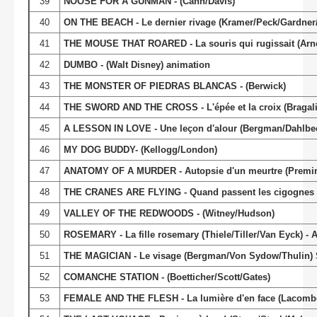
39
NOOSE FOR A GUNMAN - (Cahn/Davis)
40
ON THE BEACH - Le dernier rivage (Kramer/Peck/Gardner/
41
THE MOUSE THAT ROARED - La souris qui rugissait (Arno
42
DUMBO - (Walt Disney) animation
43
THE MONSTER OF PIEDRAS BLANCAS - (Berwick)
44
THE SWORD AND THE CROSS - L'épée et la croix (Bragalia/
45
A LESSON IN LOVE - Une leçon d'alour (Bergman/Dahlbe
46
MY DOG BUDDY- (Kellogg/London)
47
ANATOMY OF A MURDER - Autopsie d'un meurtre (Premin
48
THE CRANES ARE FLYING - Quand passent les cigognes (
49
VALLEY OF THE REDWOODS - (Witney/Hudson)
50
ROSEMARY - La fille rosemary (Thiele/Tiller/Van Eyck) -
51
THE MAGICIAN - Le visage (Bergman/Von Sydow/Thulin)
52
COMANCHE STATION - (Boetticher/Scott/Gates)
53
FEMALE AND THE FLESH - La lumière d'en face (Lacombe/