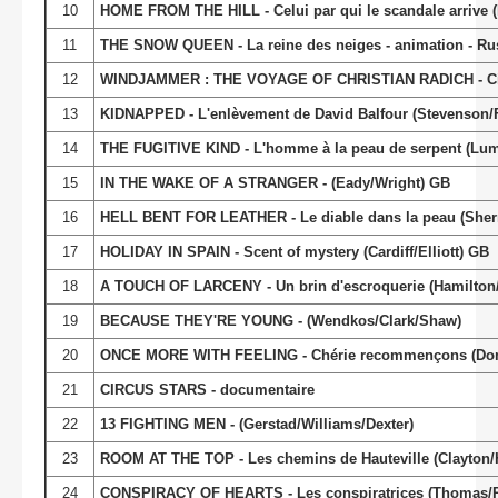
10
HOME FROM THE HILL - Celui par qui le scandale arrive 
11
THE SNOW QUEEN - La reine des neiges - animation - Ru
12
WINDJAMMER : THE VOYAGE OF CHRISTIAN RADICH - C
13
KIDNAPPED - L'enlèvement de David Balfour (Stevenson/
14
THE FUGITIVE KIND - L'homme à la peau de serpent (L
15
IN THE WAKE OF A STRANGER - (Eady/Wright) GB
16
HELL BENT FOR LEATHER - Le diable dans la peau (She
17
HOLIDAY IN SPAIN - Scent of mystery (Cardiff/Elliott) GB
18
A TOUCH OF LARCENY - Un brin d'escroquerie (Hamilto
19
BECAUSE THEY'RE YOUNG - (Wendkos/Clark/Shaw)
20
ONCE MORE WITH FEELING - Chérie recommençons (Done
21
CIRCUS STARS - documentaire
22
13 FIGHTING MEN - (Gerstad/Williams/Dexter)
23
ROOM AT THE TOP - Les chemins de Hauteville (Clayton/
24
CONSPIRACY OF HEARTS - Les conspiratrices (Thomas/