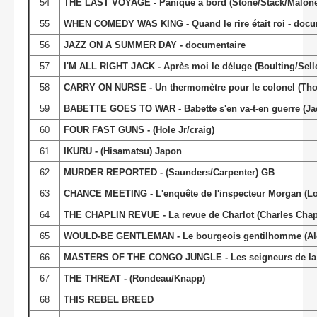
54
THE LAST VOYAGE - Panique à bord (Stone/Stack/Malone
55
WHEN COMEDY WAS KING - Quand le rire était roi - docu
56
JAZZ ON A SUMMER DAY - documentaire
57
I'M ALL RIGHT JACK - Après moi le déluge (Boulting/Sel
58
CARRY ON NURSE - Un thermomètre pour le colonel (Th
59
BABETTE GOES TO WAR - Babette s'en va-t-en guerre (Jaq
60
FOUR FAST GUNS - (Hole Jr/craig)
61
IKURU - (Hisamatsu) Japon
62
MURDER REPORTED - (Saunders/Carpenter) GB
63
CHANCE MEETING - L'enquête de l'inspecteur Morgan (Lo
64
THE CHAPLIN REVUE - La revue de Charlot (Charles Chap
65
WOULD-BE GENTLEMAN - Le bourgeois gentilhomme (Ale
66
MASTERS OF THE CONGO JUNGLE - Les seigneurs de la fo
67
THE THREAT - (Rondeau/Knapp)
68
THIS REBEL BREED