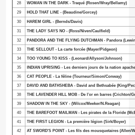
28
WOMAN IN THE DARK - Traqué (Rosen/Wray/Bellamy)
29
HOLD THAT LINE - (Beaudine/Gorcey)
30
HAREM GIRL - (Bernds/Davis)
31
THE LADY SAYS NO - (Ross/Niven/Caulfield)
32
PANDORA AND THE FLYING DUTCHMAN - Pandora (Lewin
33
THE SELLOUT - La carte forcée (Mayer/Pidgeon)
34
TOO YOUNG TO KISS - (Leonard/Allyson/Johnson)
35
INDIAN UPRISING - Les derniers jours de la nation apac
36
CAT PEOPLE - La féline (Tourneur/Simon/Conway)
37
DAVID AND BATHSHEBA - David and Bethsabée (King/Pec
38
THE LAVENDER HILL MOB - De l'or en barres (Crichton/G
39
SHADOW IN THE SKY - (Wilcox/Meeker/N.Reagan)
40
THE BAREFOOT MAILMAN - Les pirates de la Floride (M
41
THE FIRST LEGION - La première légion (Sirk/Boyer)
42
AT SWORD'S POINT - Les fils des mousquetaires (Allen/W