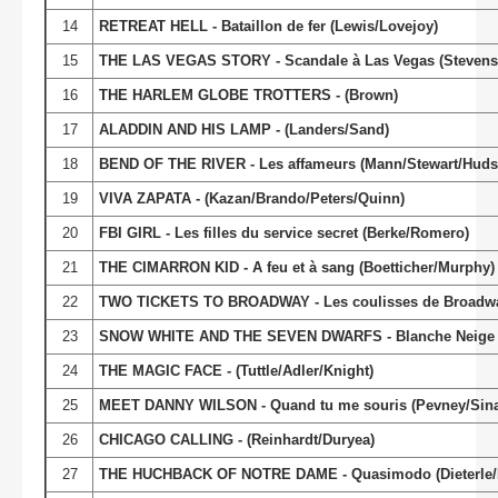
14
RETREAT HELL - Bataillon de fer (Lewis/Lovejoy)
15
THE LAS VEGAS STORY - Scandale à Las Vegas (Stevenso
16
THE HARLEM GLOBE TROTTERS - (Brown)
17
ALADDIN AND HIS LAMP - (Landers/Sand)
18
BEND OF THE RIVER - Les affameurs (Mann/Stewart/Huds
19
VIVA ZAPATA - (Kazan/Brando/Peters/Quinn)
20
FBI GIRL - Les filles du service secret (Berke/Romero)
21
THE CIMARRON KID - A feu et à sang (Boetticher/Murphy)
22
TWO TICKETS TO BROADWAY - Les coulisses de Broadway
23
SNOW WHITE AND THE SEVEN DWARFS - Blanche Neige et 
24
THE MAGIC FACE - (Tuttle/Adler/Knight)
25
MEET DANNY WILSON - Quand tu me souris (Pevney/Sinat
26
CHICAGO CALLING - (Reinhardt/Duryea)
27
THE HUCHBACK OF NOTRE DAME - Quasimodo (Dieterle/L