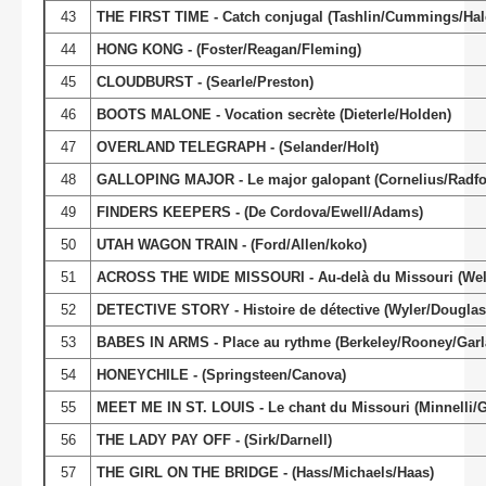
43
THE FIRST TIME - Catch conjugal (Tashlin/Cummings/Hal
44
HONG KONG - (Foster/Reagan/Fleming)
45
CLOUDBURST - (Searle/Preston)
46
BOOTS MALONE - Vocation secrète (Dieterle/Holden)
47
OVERLAND TELEGRAPH - (Selander/Holt)
48
GALLOPING MAJOR - Le major galopant (Cornelius/Radfo
49
FINDERS KEEPERS - (De Cordova/Ewell/Adams)
50
UTAH WAGON TRAIN - (Ford/Allen/koko)
51
ACROSS THE WIDE MISSOURI - Au-delà du Missouri (Wel
52
DETECTIVE STORY - Histoire de détective (Wyler/Douglas
53
BABES IN ARMS - Place au rythme (Berkeley/Rooney/Garl
54
HONEYCHILE - (Springsteen/Canova)
55
MEET ME IN ST. LOUIS - Le chant du Missouri (Minnelli/G
56
THE LADY PAY OFF - (Sirk/Darnell)
57
THE GIRL ON THE BRIDGE - (Hass/Michaels/Haas)