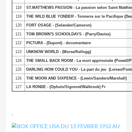
118
ST.MATTHEWS PASSION - La passion selon Saint Matthieu
119
THE WILD BLUE YONDER - Tonnerre sur le Pacifique (Dw
120
FORT OSAGE - (Selander/Cameron)
121
TOM BROWN'S SCHOOLDAYS - (Parry/Davies)
122
PICTURA - (Dupont) - documentaire
123
UNKNOW WORLD - (Morse/Kellogg)
124
THE SMALL BACK ROOM - La mort apprivoisée (Powell/Pr
125
DARLING HOW COULD YOU - La part du jeu (Leisen/Font
126
THE MOON AND SIXPENCE - (Lewin/Sanders/Marshall)
127
LA RONDE - (Ophuls/Signoret/Walbrook) Fr
.