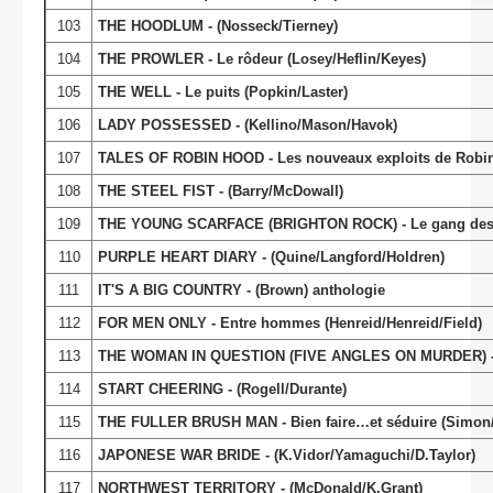
103
THE HOODLUM - (Nosseck/Tierney)
104
THE PROWLER - Le rôdeur (Losey/Heflin/Keyes)
105
THE WELL - Le puits (Popkin/Laster)
106
LADY POSSESSED - (Kellino/Mason/Havok)
107
TALES OF ROBIN HOOD - Les nouveaux exploits de Robin d
108
THE STEEL FIST - (Barry/McDowall)
109
THE YOUNG SCARFACE (BRIGHTON ROCK) - Le gang des t
110
PURPLE HEART DIARY - (Quine/Langford/Holdren)
111
IT'S A BIG COUNTRY - (Brown) anthologie
112
FOR MEN ONLY - Entre hommes (Henreid/Henreid/Field)
113
THE WOMAN IN QUESTION (FIVE ANGLES ON MURDER) - La
114
START CHEERING - (Rogell/Durante)
115
THE FULLER BRUSH MAN - Bien faire…et séduire (Simon/
116
JAPONESE WAR BRIDE - (K.Vidor/Yamaguchi/D.Taylor)
117
NORTHWEST TERRITORY - (McDonald/K.Grant)