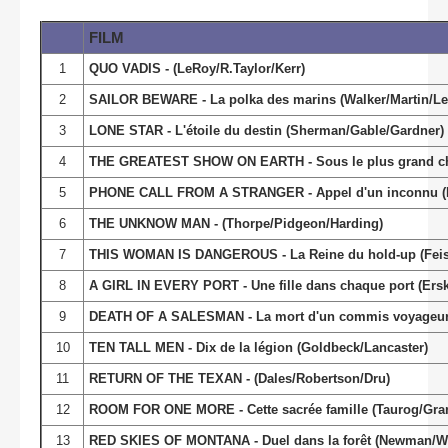
FILM
1
QUO VADIS - (LeRoy/R.Taylor/Kerr)
2
SAILOR BEWARE - La polka des marins (Walker/Martin/Le
3
LONE STAR - L'étoile du destin (Sherman/Gable/Gardner)
4
THE GREATEST SHOW ON EARTH - Sous le plus grand chap
5
PHONE CALL FROM A STRANGER - Appel d'un inconnu (N
6
THE UNKNOW MAN - (Thorpe/Pidgeon/Harding)
7
THIS WOMAN IS DANGEROUS - La Reine du hold-up (Feis
8
A GIRL IN EVERY PORT - Une fille dans chaque port (Ers
9
DEATH OF A SALESMAN - La mort d'un commis voyageur
10
TEN TALL MEN - Dix de la légion (Goldbeck/Lancaster)
11
RETURN OF THE TEXAN - (Dales/Robertson/Dru)
12
ROOM FOR ONE MORE - Cette sacrée famille (Taurog/Gran
13
RED SKIES OF MONTANA - Duel dans la forêt (Newman/W