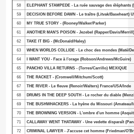
58
ELEPHANT STAMPEDE - La ruée sauvage des éléphants (B
59
DECISION BEFORE DAWN - Le traître (Litvak/Baseheart) US
60
MY TRUE STORY - (Rooney/Walker/Parker)
61
ANOTHER MAN'S POISON - Jezebel (Rapper/Davis/Merrill
62
TAKE IT BIG - (McDonald/Haley)
63
WHEN WORLDS COLLIDE - Le choc des mondes (Maté/Der
64
I WANT YOU - Face à l'orage (Robson/Andrews/McGuire)
65
PANCHO VILLA RETURNS - (Torres/Carrillo) MEXIQUE
66
THE RACKET - (Cromwell/Mitchum/Scott)
67
THE RIVER - Le fleuve (Renoir/Walters) France/USA/Inde
68
DRUMS IN THE DEEP SOUTH - Le rocher du diable (Menzi
69
THE BUSHWHACKERS - La hyène du Missouri (Amateau/Ir
70
THE BROWNING VERSION - L'ombre d'un homme (Asquith
71
CALLAWAY WENT THATAWAY - Une vedette disparaît (Pa
72
CRIMINAL LAWYER - J'accuse cet homme (Friedman/O'Br