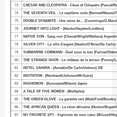
73
CAESAR AND CLEOPATRA - César et Cléopatre (Pascal/Ra
74
THE SEVENTH VEIL - Le septième voile (Bennett/Mason/
75
DOUBLE DYNAMITE - Une veine de… (Cummings/G.Marx/Ru
76
JOURNEY INTO LIGHT - (Heisler/Hayden/Lindfors)
77
NATIVE SON - Sang noir (Chenal/Wright/Wallace) Argenti
78
SILVER CITY - La ville d'argent (Haskin/O'Brien/De Carlo)
79
SUBMARINE COMMAND - Duel sous la mer (Farrow/Olden
80
THE STRANGE DOOR - Le château de la terreur (Pevney/La
81
HOTEL SAHARA - (Annakin/De Carlo/Ustinov) GB
82
INVITATION - (Reinhardt/Johnson/McGuire)
83
RASHOMON - (Kurosawa/Mifune) Japon
84
A TALE OF FIVE WOMEN - (Multiples)
85
THE GREEN GLOVE - Le gantelet vert (Maté/Ford/Brooks)
86
THE AFRICAN QUEEN - La reine africaine (Huston/Bogart
87
MY FAVORITE SPY - Espionne de mon cœur (McLeod/Hop