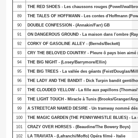
88
THE RED SHOES - Les chaussons rouges (Powell/wallbro
89
THE TALES OF HOFFMANN - Les contes d'Hoffmann (Powel
90
DOUBLE CONFESSION - (Annakin/Farr) GB
91
ON DANGEROUS GROUND - La maison dans l'ombre (Ray
92
CORKY OF GASOLINE ALLEY - (Bernds/Beckett)
93
CRY THE BELOVED COUNTRY - Pleure ô pays bien aimé (K
94
THE BIG NIGHT - (Losey/Barrymore/Ellin)
95
THE BIG TREES - La vallée des géants (Feist/Douglas/Mill
96
THE LADY AND THE BANDIT - Dick Turpin bandit gentil
97
THE CLOUDED YELLOW - La fille aux papillons (Thoma
98
THE LIGHT TOUCH - Miracle à Tunis (Brooks/Granger/Ange
99
A STREETCAR NAMED DESIRE - Un tramway nommé désir
100
THE MAGIC GARDEN (THE PENNYWHISTLE BLUES) - La soup
101
CRAZY OVER HORSES - (Beaudine/The Bowery Boys)
102
LA TRAVIATA - (Lafranchi/Moffo) Opéra filmé - Italie