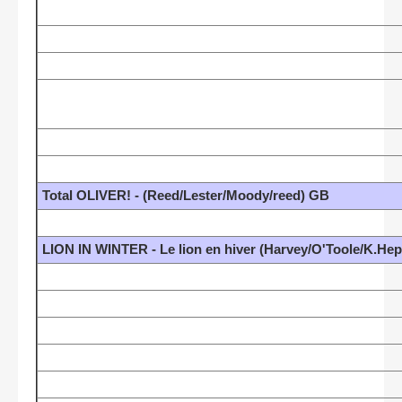
Total OLIVER! - (Reed/Lester/Moody/reed) GB
LION IN WINTER - Le lion en hiver (Harvey/O'Toole/K.He