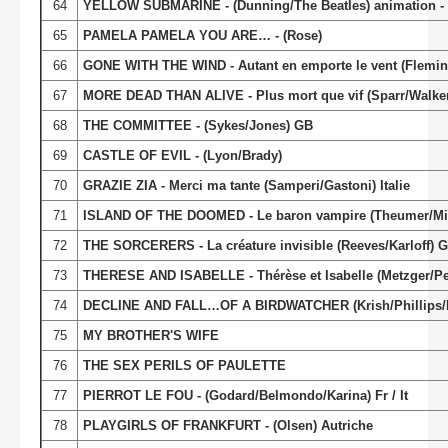
64
YELLOW SUBMARINE - (Dunning/The Beatles) animation -
65
PAMELA PAMELA YOU ARE… - (Rose)
66
GONE WITH THE WIND - Autant en emporte le vent (Flemin
67
MORE DEAD THAN ALIVE - Plus mort que vif (Sparr/Walker
68
THE COMMITTEE - (Sykes/Jones) GB
69
CASTLE
OF EVIL
- (Lyon/Brady)
70
GRAZIE ZIA - Merci ma tante (Samperi/Gastoni) Italie
71
ISLAND
OF THE DOOMED
- Le baron vampire (Theumer/Mitc
72
THE SORCERERS - La créature invisible (Reeves/Karloff) 
73
THERESE AND ISABELLE - Thérèse et Isabelle (Metzger/Pers
74
DECLINE AND FALL…OF A BIRDWATCHER (Krish/Phillips/B
75
MY BROTHER'S WIFE
76
THE SEX PERILS OF PAULETTE
77
PIERROT LE FOU - (Godard/Belmondo/Karina) Fr / It
78
PLAYGIRLS OF FRANKFURT - (Olsen) Autriche