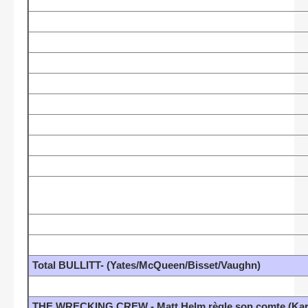
Total BULLITT- (Yates/McQueen/Bisset/Vaughn)
THE WRECKING CREW - Matt Helm règle son comte (Karl