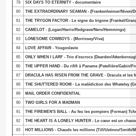
79
SIX DAYS TO ETERNITY - documentaire
80
THE EXTRAORDINARY SEAMAN - (Frankenheimer/Niven/D
81
THE TRYGON FACTOR - Le signe du trigone (Frankel/Grang
82
CAMELOT - (Logan/Harris/Redgrave/Nero/Hemmings)
83
LONESOME COWBOYS - (Morrissey/Viva)
84
LOVE AFFAIR - Yougoslavie
85
ONLY WHEN I LARF - Trio d'escrocs (Dearden/Attenboro
86
THE UPPER HAND - Du rififi à Paname (Patellière/Gabin/Frobe
87
DRACULA HAS RISEN FROM THE GRAVE - Dracula et les f
88
THE SHUTTERED ROOM - La malédiction des Whateley (Gr
89
MAIL ORDER CONFIDENTIAL
90
TWO GIRLS FOR A MADMAN
91
THE FIREMEN'S BALL - Au feu les pompiers (Forman) Tchéc
92
THE HEART IS A LONELY HUNTER - Le cœur est un chasseur 
93
HOT MILLIONS - Chauds les millions (Till/Ustinov/Smith/M