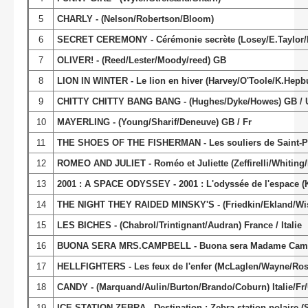
5
CHARLY - (Nelson/Robertson/Bloom)
6
SECRET CEREMONY - Cérémonie secrète (Losey/E.Taylor/
7
OLIVER! - (Reed/Lester/Moody/reed) GB
8
LION IN WINTER - Le lion en hiver (Harvey/O'Toole/K.Hepb
9
CHITTY CHITTY BANG BANG - (Hughes/Dyke/Howes) GB / 
10
MAYERLING - (Young/Sharif/Deneuve) GB / Fr
11
THE SHOES OF THE FISHERMAN - Les souliers de Saint-Pie
12
ROMEO AND JULIET - Roméo et Juliette (Zeffirelli/Whiting/H
13
2001 : A SPACE ODYSSEY - 2001 : L'odyssée de l'espace (
14
THE NIGHT THEY RAIDED MINSKY'S - (Friedkin/Ekland/Wi
15
LES BICHES - (Chabrol/Trintignant/Audran) France / Italie
16
BUONA SERA MRS.CAMPBELL - Buona sera Madame Campbel
17
HELLFIGHTERS - Les feux de l'enfer (McLaglen/Wayne/Ros
18
CANDY - (Marquand/Aulin/Burton/Brando/Coburn) Italie/Fr
19
ICE STATION ZEBRA - Destination : Zebra station polaire 