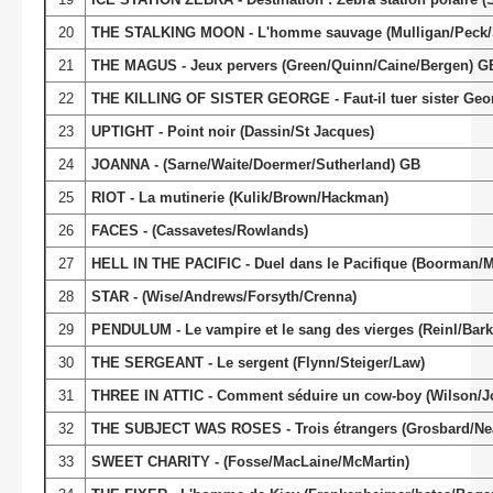
20
THE STALKING MOON - L'homme sauvage (Mulligan/Peck/S
21
THE MAGUS - Jeux pervers (Green/Quinn/Caine/Bergen) G
22
THE KILLING OF SISTER GEORGE - Faut-il tuer sister Ge
23
UPTIGHT - Point noir (Dassin/St Jacques)
24
JOANNA - (Sarne/Waite/Doermer/Sutherland) GB
25
RIOT - La mutinerie (Kulik/Brown/Hackman)
26
FACES - (Cassavetes/Rowlands)
27
HELL IN THE PACIFIC - Duel dans le Pacifique (Boorman/M
28
STAR - (Wise/Andrews/Forsyth/Crenna)
29
PENDULUM - Le vampire et le sang des vierges (Reinl/Bar
30
THE SERGEANT - Le sergent (Flynn/Steiger/Law)
31
THREE IN ATTIC - Comment séduire un cow-boy (Wilson/J
32
THE SUBJECT WAS ROSES - Trois étrangers (Grosbard/Nea
33
SWEET CHARITY - (Fosse/MacLaine/McMartin)