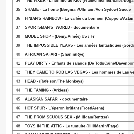
34
THE FIXER - L'homme de Kiev (Frankenheimer/bates/Boga
35
SHAME - La honte (Bergman/Ullmann/Von Sydow) Suède
36
FINIAN'S RAINBOW - La vallée du bonheur (Coppola/Astaire
37
SPORTSMAN'S WORLD - documentaire
38
MODEL SHOP - (Demy/Aimée) US / Fr
39
THE IMPOSSIBLE YEARS - Les années fantastiques (Gordo
40
AFRICAN SAFARI - (Shanin/Rye)
41
PLAY DIRTY - Enfants de salauds (De Toth/Caine/Davenpor
42
THEY CAME TO ROB LAS VEGAS - Les hommes de Las vegas 
43
HEAD - (Rafelson/The Monkeys)
44
THE TAMING - (Arkless)
45
ALASKAN SAFARI - documentaire
46
HOT SPUR - L'éperon brûlant (Frost/Arena)
47
THE PROMISCUOUS SEX - (Milligan/Rentzer)
48
TOYS IN THE ATTIC - Le tumulte (Hill/Martin/Page)