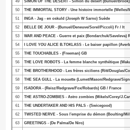
49
SIMON OF THE DESERT - Simon du désert (Bunuel/Brook)
50
THE IMMORTAL STORY - Une histoire immortelle (Welles/Mo
51
INGA - Jag - en oskuld (Joseph W Sarno) Suède
52
BELLE DE JOUR - (Bunuel/Deneuve/Sorel/Piccoli) Fr / It
53
WAR AND PEACE - Guerre et paix (Bondarchuk/Saveleva) 
54
I LOVE YOU ALICE B.TOKLASS - Le baiser papillon (Averba
55
THE TOUCHABLES - (Freeman) GB
56
THE LOVE ROBOTS - La femme blanche synthétique (Wak
57
THE BROTHERHOOD - Les frères siciliens (Ritt/Douglas/Co
58
THE SEA GULL - La mouette (Lumet/Mason/Redgrave/Signo
59
ISADORA - (Reisz/Redgrave/Fox/Robards) GB / France
60
THE ASTRO-ZOMBIES - Astro zombies (Mikels/Corey/J.Car
61
THE UNDERTAKER AND HIS PALS - (Swicegood)
62
TWISTED NERVE - Sous l'emprise du démon (Boulting/Mil
63
GREETINGS - (De Palma/De Niro)