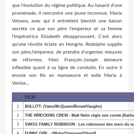
que l'évolution du régime politique. Au hasard d'une
promenade, il rencontre une jeune inconnue, Maria
Vetsera, avec qui il entretient bientôt une liaison
secrète ce que son père l'empereur et sa femme
l'impératrice Elizabeth désapprouvent. C'est alors
qu'une révolte éclate en Hongrie. Rodolphe supplie
son père,l'empereur, de prendre d'urgentes mesures
de réformes. Mais François-Joseph demeure
inflexible quant à sa ligne de conduite. En outre il
envoie son fils en manoeuvre et exile Maria à
Venise...
FILM
1
BULLITT- (Yates/McQueen/Bisset/Vaughn)
2
THE WRECKING CREW - Matt Helm règle son comte (Karls
3
SWISS FAMILY ROBINSON - Les robinsons des mers du sud
4
FUNNY GIRL - (Wyler/Streisand/Sharif)