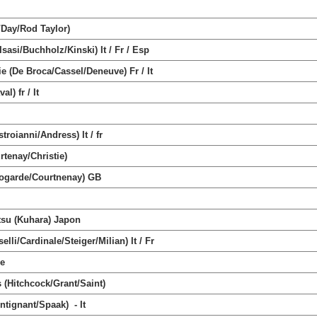
Day/Rod Taylor)
si/Buchholz/Kinski) It / Fr / Esp
De Broca/Cassel/Deneuve) Fr / It
) fr / It
roianni/Andress) It / fr
rtenay/Christie)
ogarde/Courtnenay) GB
su (Kuhara) Japon
i/Cardinale/Steiger/Milian) It / Fr
e
Hitchcock/Grant/Saint)
tignant/Spaak) - It