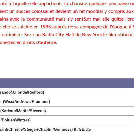
té à laquelle elle appartient. La chanson quelque peu naïve o
tient un succès colossal et devient un hit mondial y compris 
ns avec la communauté mais s'y sent&nt mal elle quitte l'ord
dre elle se suicide en 1985 auprès de sa compagne de l'époque à 
 optimiste. Sorti au Radio City Hall de New York le film obtient
inettes en droits d'auteure.
rando/J.Fonda/Redford)
r (Wise/Andrews/Plummer)
(Karlson/Martin/Stevens)
Poitier/Winters)
if/Christie/Steiger/Chaplin/Guinness) It /GB/US