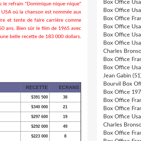
Box Office Us
ù le refrain "Dominique-nique-nique"
Box Office Us
aux USA où la chanson est nommée aux
Box Office Fr
re et tente de faire carrière comme
Box Office Us
50 ans. Bien sûr le film de 1965 avec
Box Office Us
 une belle recette de 183 000 dollars.
Box Office Us
Charles Bronso
Box Office Fr
Box Office Us
Jean Gabin
(51
Bourvil Box Of
RECETTE
ECRANS
Box Office 19
$391 500
38
Box Office Fr
$340 000
21
Box Office Fr
Box Office Us
$297 600
19
Charles Brons
$292 000
49
Box Office Fr
$223 000
8