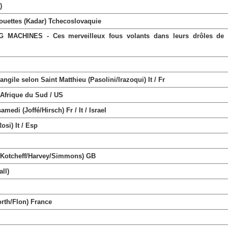
)
uettes (Kadar) Tchecoslovaquie
ACHINES - Ces merveilleux fous volants dans leurs drôles de
 selon Saint Matthieu (Pasolini/Irazoqui) It / Fr
Afrique du Sud / US
i (Joffé/Hirsch) Fr / It / Israel
si) It / Esp
(Kotcheff/Harvey/Simmons) GB
ll)
rth/Flon) France