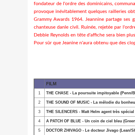
fondateur de l'ordre des dominicains, communau
provoque inévitablement quelques railleries ob
Grammy Awards 1964. Jeannine partage ses gai
chanteuse danle civil. Ruinée, rejetée par l'or
Debbie Reynolds en tête d'affiche sera bien plus
Pour sûr que Jeanine n'aura obtenu que des clop
FILM
1
THE CHASE - La poursuite impitoyable (Penn/B
2
THE SOUND OF MUSIC - La mélodie du bonheu
3
THE SILENCERS - Matt Helm agent très spécial 
4
A PATCH OF BLUE - Un coin de ciel bleu (Green/
5
DOCTOR ZHIVAGO - Le docteur Jivago (Lean/Shar