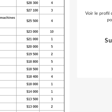
$28 300
4
$27 100
3
Voir le profil
 machines
po
$25 500
4
$23 000
10
$21 000
1
Su
$20 000
5
$19 500
2
$18 800
5
$18 500
3
$18 400
4
$18 000
1
$14 000
1
$13 500
3
$13 000
2