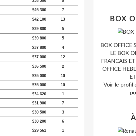
$58 500
9
$45 300
7
BOX O
$42 100
13
$39 800
5
$39 800
5
BOX OFFICE S
$37 800
4
LE BOX O
$37 000
12
FRANCAIS ET
$36 500
2
OFFICE HEB
$35 000
10
ET
Voir le profil
$35 000
10
po
$34 620
1
$31 900
7
$30 500
3
À
$30 200
6
$29 561
1