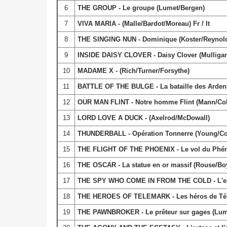
6
THE GROUP - Le groupe (Lumet/Bergen)
7
VIVA MARIA - (Malle/Bardot/Moreau) Fr / It
8
THE SINGING NUN - Dominique (Koster/Reynol
9
INSIDE DAISY CLOVER - Daisy Clover (Mullig
10
MADAME X - (Rich/Turner/Forsythe)
11
BATTLE OF THE BULGE - La bataille des Arden
12
OUR MAN FLINT - Notre homme Flint (Mann/Co
13
LORD LOVE A DUCK - (Axelrod/McDowall)
14
THUNDERBALL - Opération Tonnerre (Young/Co
15
THE FLIGHT OF THE PHOENIX - Le vol du Phénix
16
THE OSCAR - La statue en or massif (Rouse/B
17
THE SPY WHO COME IN FROM THE COLD - L'espio
18
THE HEROES OF TELEMARK - Les héros de Télé
19
THE PAWNBROKER - Le prêteur sur gages (Lume