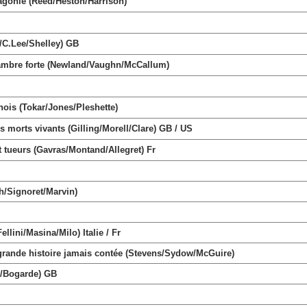
gonie (Reed/Heston/Harrison)
/C.Lee/Shelley) GB
mbre forte (Newland/Vaughn/McCallum)
is (Tokar/Jones/Pleshette)
orts vivants (Gilling/Morell/Clare) GB / US
eurs (Gavras/Montand/Allegret) Fr
h/Signoret/Marvin)
llini/Masina/Milo) Italie / Fr
nde histoire jamais contée (Stevens/Sydow/McGuire)
e/Bogarde) GB