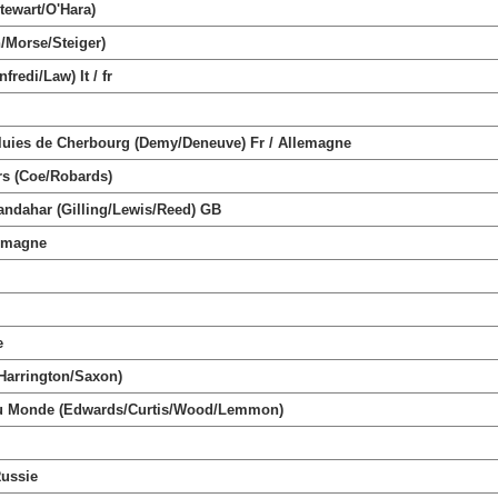
ewart/O'Hara)
/Morse/Steiger)
fredi/Law) It / fr
es de Cherbourg (Demy/Deneuve) Fr / Allemagne
s (Coe/Robards)
dahar (Gilling/Lewis/Reed) GB
lemagne
e
arrington/Saxon)
du Monde (Edwards/Curtis/Wood/Lemmon)
ussie