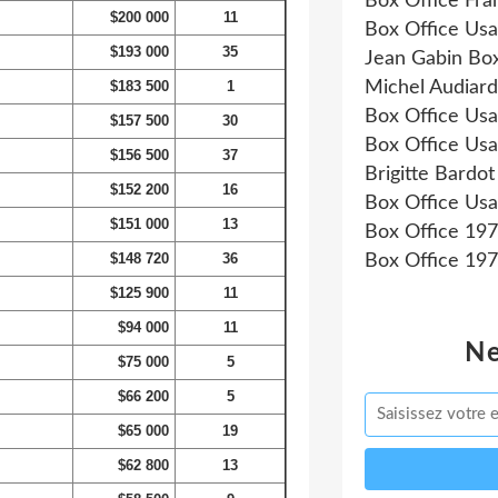
Box Office Fr
$200 000
11
Box Office Us
$193 000
35
Jean Gabin Box
$183 500
1
Michel Audiard
Box Office Us
$157 500
30
Box Office Us
$156 500
37
Brigitte Bardot
$152 200
16
Box Office Us
$151 000
13
Box Office 19
$148 720
36
Box Office 19
$125 900
11
$94 000
11
Ne
$75 000
5
$66 200
5
$65 000
19
$62 800
13