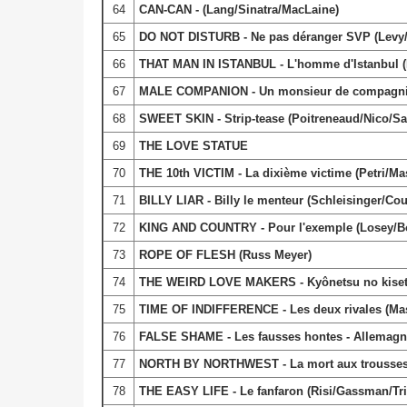
64
CAN-CAN - (Lang/Sinatra/MacLaine)
65
DO NOT DISTURB - Ne pas déranger SVP (Levy/
66
THAT MAN IN ISTANBUL - L'homme d'Istanbul (Isa
67
MALE COMPANION - Un monsieur de compagnie (
68
SWEET SKIN - Strip-tease (Poitreneaud/Nico/Saval
69
THE LOVE STATUE
70
THE 10th VICTIM - La dixième victime (Petri/Mast
71
BILLY LIAR - Billy le menteur (Schleisinger/Cou
72
KING AND COUNTRY - Pour l'exemple (Losey/B
73
ROPE OF FLESH (Russ Meyer)
74
THE WEIRD LOVE MAKERS - Kyônetsu no kiset
75
TIME OF INDIFFERENCE - Les deux rivales (Masell
76
FALSE SHAME - Les fausses hontes - Allemagn
77
NORTH BY NORTHWEST - La mort aux trousses (
78
THE EASY LIFE - Le fanfaron (Risi/Gassman/Trin