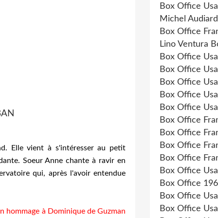
Box Office Us
Michel Audiard
Box Office Fr
Lino Ventura B
Box Office Us
Box Office Us
Box Office Us
Box Office Us
Box Office Us
BAN
Box Office Fr
Box Office Fr
Box Office Fr
 Elle vient à s'intéresser au petit
Box Office Fr
dante. Soeur Anne chante à ravir en
Box Office Us
vatoire qui, après l'avoir entendue
Box Office 19
Box Office Us
Box Office Us
e" en hommage à Dominique de Guzman