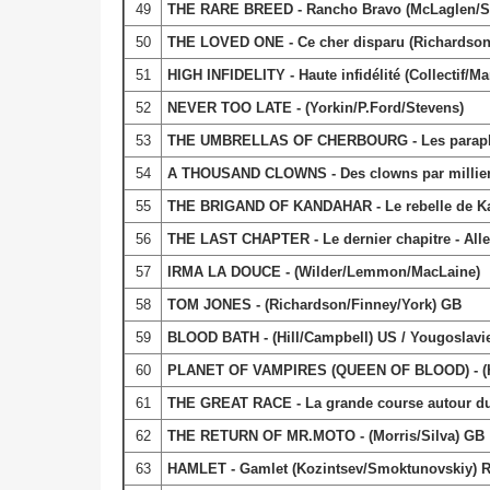
49
THE RARE BREED - Rancho Bravo (McLaglen/St
50
THE LOVED ONE - Ce cher disparu (Richardson
51
HIGH INFIDELITY - Haute infidélité (Collectif/Man
52
NEVER TOO LATE - (Yorkin/P.Ford/Stevens)
53
THE UMBRELLAS OF CHERBOURG - Les paraplui
54
A THOUSAND CLOWNS - Des clowns par millier
55
THE BRIGAND OF KANDAHAR - Le rebelle de Kan
56
THE LAST CHAPTER - Le dernier chapitre - Al
57
IRMA LA DOUCE - (Wilder/Lemmon/MacLaine)
58
TOM JONES - (Richardson/Finney/York) GB
59
BLOOD BATH - (Hill/Campbell) US / Yougoslavi
60
PLANET OF VAMPIRES (QUEEN OF BLOOD) - (H
61
THE GREAT RACE - La grande course autour 
62
THE RETURN OF MR.MOTO - (Morris/Silva) GB
63
HAMLET - Gamlet (Kozintsev/Smoktunovskiy) R