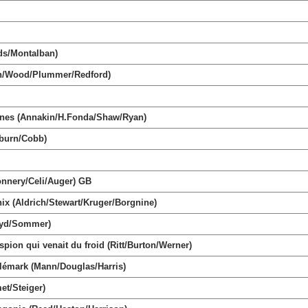
ds/Montalban)
an/Wood/Plummer/Redford)
nes (Annakin/H.Fonda/Shaw/Ryan)
burn/Cobb)
nnery/Celi/Auger) GB
 (Aldrich/Stewart/Kruger/Borgnine)
oyd/Sommer)
n qui venait du froid (Ritt/Burton/Werner)
mark (Mann/Douglas/Harris)
t/Steiger)