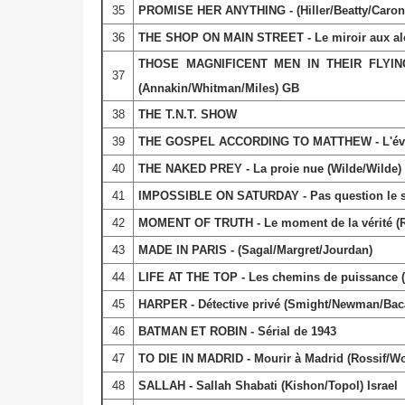
35
PROMISE HER ANYTHING - (Hiller/Beatty/Caron
36
THE SHOP ON MAIN STREET - Le miroir aux alo
THOSE MAGNIFICENT MEN IN THEIR FLYING M
37
(Annakin/Whitman/Miles) GB
38
THE T.N.T. SHOW
39
THE GOSPEL ACCORDING TO MATTHEW - L'évangile
40
THE NAKED PREY - La proie nue (Wilde/Wilde) 
41
IMPOSSIBLE ON SATURDAY - Pas question le samed
42
MOMENT OF TRUTH - Le moment de la vérité (Ro
43
MADE IN PARIS - (Sagal/Margret/Jourdan)
44
LIFE AT THE TOP - Les chemins de puissance 
45
HARPER - Détective privé (Smight/Newman/Baca
46
BATMAN ET ROBIN - Sérial de 1943
47
TO DIE IN MADRID - Mourir à Madrid (Rossif/Wo
48
SALLAH - Sallah Shabati (Kishon/Topol) Israel