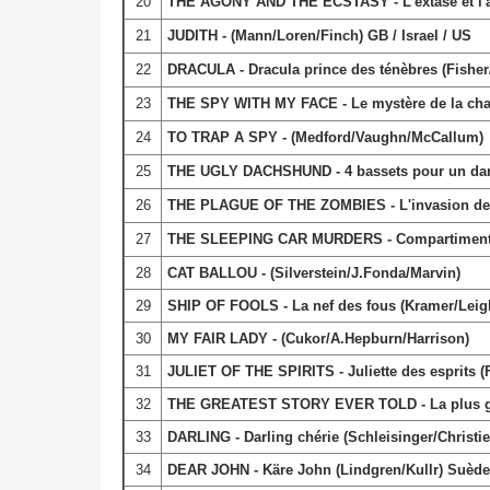
20
THE AGONY AND THE ECSTASY - L'extase et l'a
21
JUDITH - (Mann/Loren/Finch) GB / Israel / US
22
DRACULA - Dracula prince des ténèbres (Fisher
23
THE SPY WITH MY FACE - Le mystère de la cha
24
TO TRAP A SPY - (Medford/Vaughn/McCallum)
25
THE UGLY DACHSHUND - 4 bassets pour un dano
26
THE PLAGUE OF THE ZOMBIES - L'invasion des m
27
THE SLEEPING CAR MURDERS - Compartiment tu
28
CAT BALLOU - (Silverstein/J.Fonda/Marvin)
29
SHIP OF FOOLS - La nef des fous (Kramer/Leig
30
MY FAIR LADY - (Cukor/A.Hepburn/Harrison)
31
JULIET OF THE SPIRITS - Juliette des esprits (Fe
32
THE GREATEST STORY EVER TOLD - La plus gra
33
DARLING - Darling chérie (Schleisinger/Christi
34
DEAR JOHN - Käre John (Lindgren/Kullr) Suède