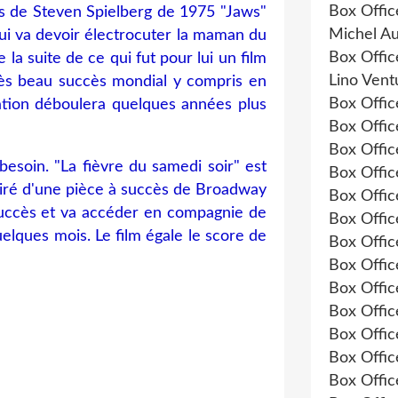
Box Offi
ès de Steven Spielberg de 1975 "Jaws"
Michel Au
qui va devoir électrocuter la maman du
Box Offic
la suite de ce qui fut pour lui un film
Lino Vent
très beau succès mondial y compris en
Box Offi
nation déboulera quelques années plus
Box Offi
Box Offi
besoin. "La fièvre du samedi soir" est
Box Offi
Tiré d'une pièce à succès de Broadway
Box Offi
succès et va accéder en compagnie de
Box Offic
elques mois. Le film égale le score de
Box Offic
Box Offic
Box Offic
Box Offi
Box Offic
Box Offi
Box Offi