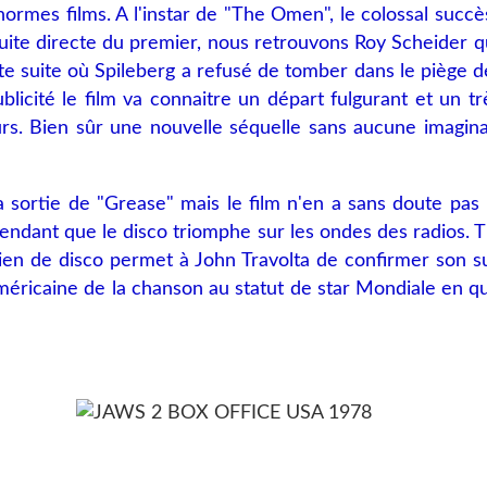
ormes films. A l'instar de "The Omen", le colossal succ
 Suite directe du premier, nous retrouvons Roy Scheider 
te suite où Spileberg a refusé de tomber dans le piège de 
licité le film va connaitre un départ fulgurant et un 
teurs. Bien sûr une nouvelle séquelle sans aucune imagi
a sortie de "Grease" mais le film n'en a sans doute pas 
endant que le disco triomphe sur les ondes des radios. 
rien de disco permet à John Travolta de confirmer son 
méricaine de la chanson au statut de star Mondiale en qu