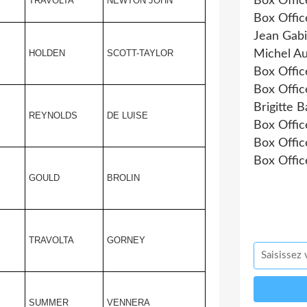
Box Offic
TRAVOLTA
NEWTON JOHN
Box Offi
Jean Gabi
Michel Au
HOLDEN
SCOTT-TAYLOR
Box Offi
Box Offi
Brigitte B
REYNOLDS
DE LUISE
Box Offi
Box Offic
Box Offic
GOULD
BROLIN
TRAVOLTA
GORNEY
SUMMER
VENNERA