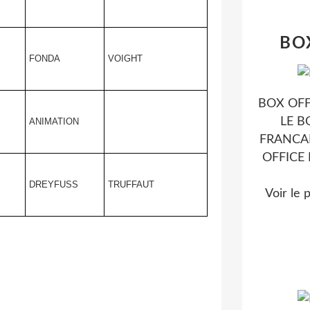
BO
FONDA
VOIGHT
BOX OFF
LE B
ANIMATION
FRANCAI
OFFICE
DREYFUSS
TRUFFAUT
Voir le 