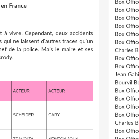
Box Offi
 en France
Box Offi
Box Offic
Box Offi
et à vivre. Cependant, deux accidents
Box Offi
 qui ne laissent d'autres traces qu'un
Box Offi
ef de la police. Mais le maire et ses
Charles B
Brody.
Box Offic
Box Offi
Jean Gab
Bourvil B
Box Offic
ACTEUR
ACTEUR
Box Offic
Box Offic
Box Offi
SCHEIDER
GARY
Charles 
Box Offic