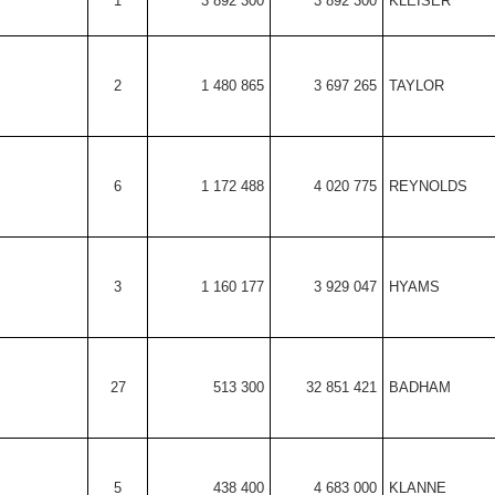
1
3 892 300
3 892 300
KLEISER
2
1 480 865
3 697 265
TAYLOR
6
1 172 488
4 020 775
REYNOLDS
3
1 160 177
3 929 047
HYAMS
27
513 300
32 851 421
BADHAM
5
438 400
4 683 000
KLANNE