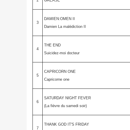
2
GREASE
DAMIEN:OMEN II
3
Damien La malédiction II
THE END
4
Suicidez-moi docteur
CAPRICORN ONE
5
Capricorne one
SATURDAY NIGHT FEVER
6
(La fièvre du samedi soir)
THANK GOD IT'S FRIDAY
7