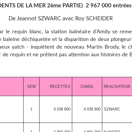
DENTS DE LA MER 2
ème PARTIE) 2 967 000 entrées
De Jeannot SZWARC avec Roy SCHEIDER
r le requin blanc, la station balnéaire d'Amity se rem
 baleine déchiquetée et la disparition de deux plongeurs
ueux yatch - inquiètent de nouveau Martin Brody, le ch
r de requin et ne prêtent pas attention aux histoires de 
SEM
RECETTES
CUMUL
REALISATEUR
1
4 038 800
4 038 800
SZWARC