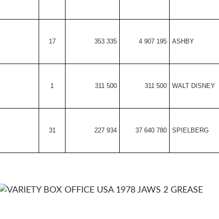
17
353 335
4 907 195
ASHBY
1
311 500
311 500
WALT DISNEY
31
227 934
37 640 780
SPIELBERG