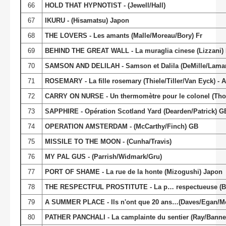
66
HOLD THAT HYPNOTIST - (Jewell/Hall)
67
IKURU - (Hisamatsu) Japon
68
THE LOVERS - Les amants (Malle/Moreau/Bory) Fr
69
BEHIND THE GREAT WALL - La muraglia cinese (Lizzani) I
70
SAMSON AND DELILAH - Samson et Dalila (DeMille/Lamar
71
ROSEMARY - La fille rosemary (Thiele/Tiller/Van Eyck) - 
72
CARRY ON NURSE - Un thermomètre pour le colonel (Th
73
SAPPHIRE - Opération Scotland Yard (Dearden/Patrick) G
74
OPERATION AMSTERDAM - (McCarthy/Finch) GB
75
MISSILE TO THE MOON - (Cunha/Travis)
76
MY PAL GUS - (Parrish/Widmark/Gru)
77
PORT OF SHAME - La rue de la honte (Mizogushi) Japon
78
THE RESPECTFUL PROSTITUTE - La p… respectueuse (Br
79
A SUMMER PLACE - Ils n'ont que 20 ans…(Daves/Egan/M
80
PATHER PANCHALI - La camplainte du sentier (Ray/Banner