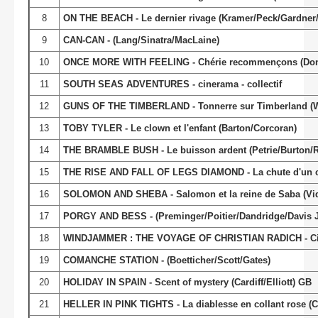
8
ON THE BEACH - Le dernier rivage (Kramer/Peck/Gardner/
9
CAN-CAN - (Lang/Sinatra/MacLaine)
10
ONCE MORE WITH FEELING - Chérie recommençons (Done
11
SOUTH SEAS ADVENTURES - cinerama - collectif
12
GUNS OF THE TIMBERLAND - Tonnerre sur Timberland (W
13
TOBY TYLER - Le clown et l'enfant (Barton/Corcoran)
14
THE BRAMBLE BUSH - Le buisson ardent (Petrie/Burton/
15
THE RISE AND FALL OF LEGS DIAMOND - La chute d'un ca
16
SOLOMON AND SHEBA - Salomon et la reine de Saba (Vido
17
PORGY AND BESS - (Preminger/Poitier/Dandridge/Davis J
18
WINDJAMMER : THE VOYAGE OF CHRISTIAN RADICH - C
19
COMANCHE STATION - (Boetticher/Scott/Gates)
20
HOLIDAY IN SPAIN - Scent of mystery (Cardiff/Elliott) GB
21
HELLER IN PINK TIGHTS - La diablesse en collant rose (