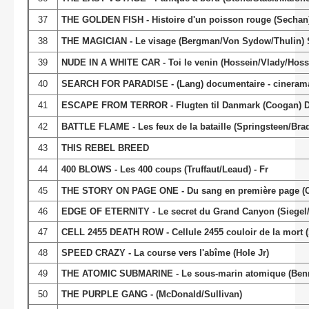
37
THE GOLDEN FISH - Histoire d'un poisson rouge (Sechan)
38
THE MAGICIAN - Le visage (Bergman/Von Sydow/Thulin)
39
NUDE IN A WHITE CAR - Toi le venin (Hossein/Vlady/Hossei
40
SEARCH FOR PARADISE - (Lang) documentaire - cineram
41
ESCAPE FROM TERROR - Flugten til Danmark (Coogan) 
42
BATTLE FLAME - Les feux de la bataille (Springsteen/Bra
43
THIS REBEL BREED
44
400 BLOWS - Les 400 coups (Truffaut/Leaud) - Fr
45
THE STORY ON PAGE ONE - Du sang en première page (O
46
EDGE OF ETERNITY - Le secret du Grand Canyon (Siegel/
47
CELL 2455 DEATH ROW - Cellule 2455 couloir de la mort 
48
SPEED CRAZY - La course vers l'abîme (Hole Jr)
49
THE ATOMIC SUBMARINE - Le sous-marin atomique (Benn
50
THE PURPLE GANG - (McDonald/Sullivan)