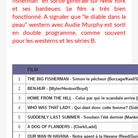
fisherman" en sortie générale sur New York
et ses banlieues. Le film a très bien
fonctionné. A signaler que "le diable dans la
peau" western avec Audie Murphy est sorti
en double programme, comme souvent
pour les westerns et les séries B.
FILM
1
THE BIG FISHERMAN - Simon le pêcheur (Borzage/Keel/S
2
BEN-HUR - (Wyler/Heston/Boyd)
3
HOME FROM THE HILL - Celui par qui le scandale arrive 
4
WHO WAS THAT LADY - Qui était donc cette femme? (Sidne
5
SUDDENLY LAST SUMMER - Soudain l'été dernier (Mankiew
6
A DOG OF FLANDERS - (Clark/Ladd)
7
OUR MAN IN HAVANA - Notre agent à la Havane (Reed/Gui