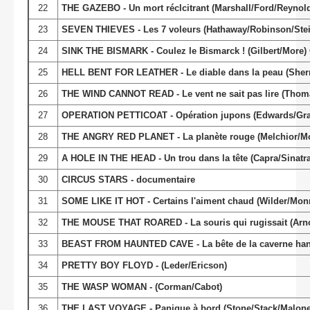
22
THE GAZEBO - Un mort réclcitrant (Marshall/Ford/Reynol
23
SEVEN THIEVES - Les 7 voleurs (Hathaway/Robinson/Stei
24
SINK THE BISMARK - Coulez le Bismarck ! (Gilbert/More)
25
HELL BENT FOR LEATHER - Le diable dans la peau (She
26
THE WIND CANNOT READ - Le vent ne sait pas lire (Tho
27
OPERATION PETTICOAT - Opération jupons (Edwards/Gran
28
THE ANGRY RED PLANET - La planète rouge (Melchior/M
29
A HOLE IN THE HEAD - Un trou dans la tête (Capra/Sinatr
30
CIRCUS STARS - documentaire
31
SOME LIKE IT HOT - Certains l'aiment chaud (Wilder/Mon
32
THE MOUSE THAT ROARED - La souris qui rugissait (Arno
33
BEAST FROM HAUNTED CAVE - La bête de la caverne hant
34
PRETTY BOY FLOYD - (Leder/Ericson)
35
THE WASP WOMAN - (Corman/Cabot)
36
THE LAST VOYAGE - Panique à bord (Stone/Stack/Malone