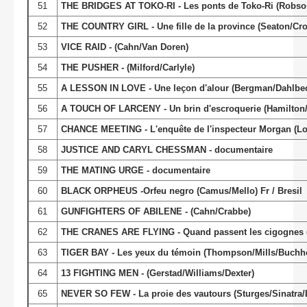
51
THE BRIDGES AT TOKO-RI - Les ponts de Toko-Ri (Robson
52
THE COUNTRY GIRL - Une fille de la province (Seaton/Cro
53
VICE RAID - (Cahn/Van Doren)
54
THE PUSHER - (Milford/Carlyle)
55
A LESSON IN LOVE - Une leçon d'alour (Bergman/Dahlbe
56
A TOUCH OF LARCENY - Un brin d'escroquerie (Hamilton
57
CHANCE MEETING - L'enquête de l'inspecteur Morgan (Lo
58
JUSTICE AND CARYL CHESSMAN - documentaire
59
THE MATING URGE - documentaire
60
BLACK ORPHEUS -Orfeu negro (Camus/Mello) Fr / Bresil
61
GUNFIGHTERS OF ABILENE - (Cahn/Crabbe)
62
THE CRANES ARE FLYING - Quand passent les cigognes (
63
TIGER BAY - Les yeux du témoin (Thompson/Mills/Buchh
64
13 FIGHTING MEN - (Gerstad/Williams/Dexter)
65
NEVER SO FEW - La proie des vautours (Sturges/Sinatra/