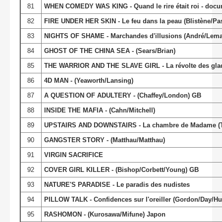
81
WHEN COMEDY WAS KING - Quand le rire était roi - docu
82
FIRE UNDER HER SKIN - Le feu dans la peau (Blistène/Pasc
83
NIGHTS OF SHAME - Marchandes d'illusions (André/Lemai
84
GHOST OF THE CHINA SEA - (Sears/Brian)
85
THE WARRIOR AND THE SLAVE GIRL - La révolte des gladiat
86
4D MAN - (Yeaworth/Lansing)
87
A QUESTION OF ADULTERY - (Chaffey/London) GB
88
INSIDE THE MAFIA - (Cahn/Mitchell)
89
UPSTAIRS AND DOWNSTAIRS - La chambre de Madame (
90
GANGSTER STORY - (Matthau/Matthau)
91
VIRGIN SACRIFICE
92
COVER GIRL KILLER - (Bishop/Corbett/Young) GB
93
NATURE'S PARADISE - Le paradis des nudistes
94
PILLOW TALK - Confidences sur l'oreiller (Gordon/Day/H
95
RASHOMON - (Kurosawa/Mifune) Japon