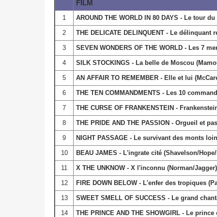
FILM
1
AROUND THE WORLD IN 80 DAYS - Le tour du M
2
THE DELICATE DELINQUENT - Le délinquant réc
3
SEVEN WONDERS OF THE WORLD - Les 7 merve
4
SILK STOCKINGS - La belle de Moscou (Mamoul
5
AN AFFAIR TO REMEMBER - Elle et lui (McCare
6
THE TEN COMMANDMENTS - Les 10 commandeme
7
THE CURSE OF FRANKENSTEIN - Frankenstein s
8
THE PRIDE AND THE PASSION - Orgueil et pass
9
NIGHT PASSAGE - Le survivant des monts loint
10
BEAU JAMES - L'ingrate cité (Shavelson/Hope/
11
X THE UNKNOW - X l'inconnu (Norman/Jagger)
12
FIRE DOWN BELOW - L'enfer des tropiques (P
13
SWEET SMELL OF SUCCESS - Le grand chantag
14
THE PRINCE AND THE SHOWGIRL - Le prince et 