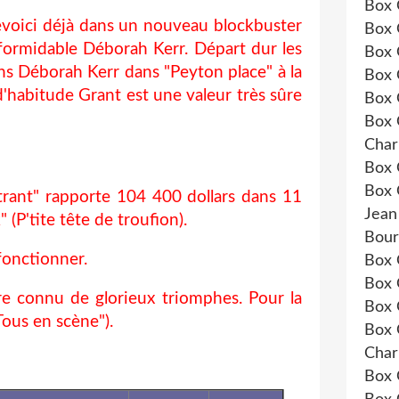
Box 
revoici déjà dans un nouveau blockbuster
Box 
 formidable Déborah Kerr. Départ dur les
Box 
s Déborah Kerr dans "Peyton place" à la
Box 
'habitude Grant est une valeur très sûre
Box 
Box 
Char
Box 
Box 
trant" rapporte 104 400 dollars dans 11
Jean
(P'tite tête de troufion).
Bour
fonctionner.
Box 
Box 
re connu de glorieux triomphes. Pour la
Box 
Tous en scène").
Box 
Char
Box 