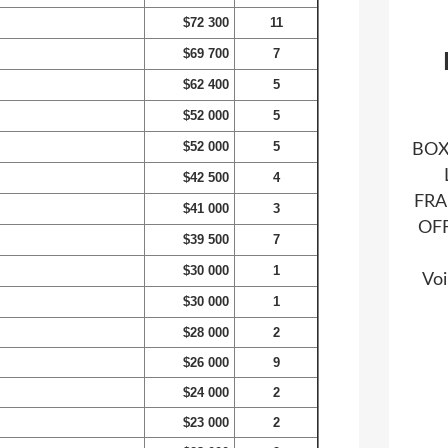
$72 300
11
$69 700
7
$62 400
5
$52 000
5
$52 000
5
BOX
$42 500
4
FRA
$41 000
3
OF
$39 500
7
$30 000
1
Voi
$30 000
1
$28 000
2
$26 000
9
$24 000
2
$23 000
2