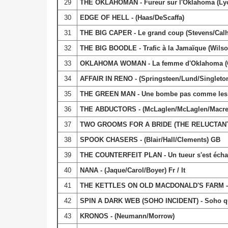
29
THE OKLAHOMAN - Fureur sur l'Oklahoma (Ly
30
EDGE OF HELL - (Haas/DeScaffa)
31
THE BIG CAPER - Le grand coup (Stevens/Cal
32
THE BIG BOODLE - Trafic à la Jamaïque (Wils
33
OKLAHOMA WOMAN - La femme d'Oklahoma (C
34
AFFAIR IN RENO - (Springsteen/Lund/Singleto
35
THE GREEN MAN - Une bombe pas comme les a
36
THE ABDUCTORS - (McLaglen/McLaglen/Macre
37
TWO GROOMS FOR A BRIDE (THE RELUCTANT BR
38
SPOOK CHASERS - (Blair/Hall/Clements) GB
39
THE COUNTERFEIT PLAN - Un tueur s'est échap
40
NANA - (Jaque/Carol/Boyer) Fr / It
41
THE KETTLES ON OLD MACDONALD'S FARM - (
42
SPIN A DARK WEB (SOHO INCIDENT) - Soho qu
43
KRONOS - (Neumann/Morrow)