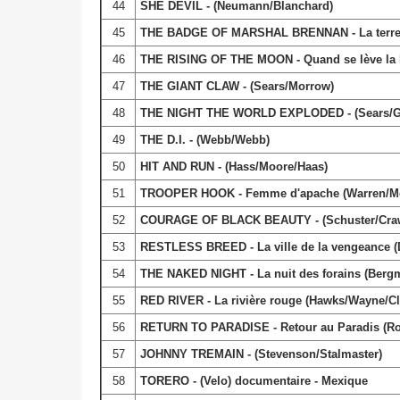
44
SHE DEVIL - (Neumann/Blanchard)
45
THE BADGE OF MARSHAL BRENNAN - La terreu
46
THE RISING OF THE MOON - Quand se lève la l
47
THE GIANT CLAW - (Sears/Morrow)
48
THE NIGHT THE WORLD EXPLODED - (Sears/G
49
THE D.I. - (Webb/Webb)
50
HIT AND RUN - (Hass/Moore/Haas)
51
TROOPER HOOK - Femme d'apache (Warren/Mc
52
COURAGE OF BLACK BEAUTY - (Schuster/Craw
53
RESTLESS BREED - La ville de la vengeance (
54
THE NAKED NIGHT - La nuit des forains (Ber
55
RED RIVER - La rivière rouge (Hawks/Wayne/Cli
56
RETURN TO PARADISE - Retour au Paradis (R
57
JOHNNY TREMAIN - (Stevenson/Stalmaster)
58
TORERO - (Velo) documentaire - Mexique