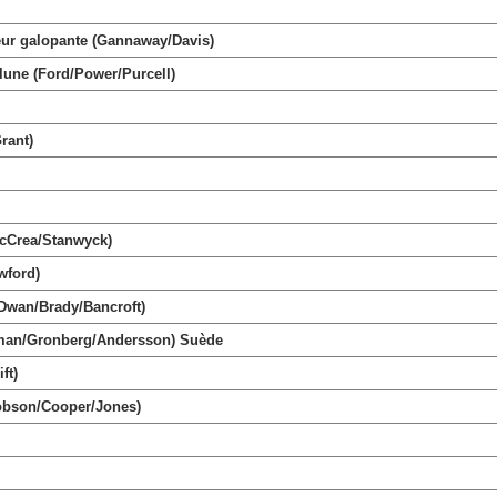
r galopante (Gannaway/Davis)
une (Ford/Power/Purcell)
rant)
Crea/Stanwyck)
ford)
Dwan/Brady/Bancroft)
gman/Gronberg/Andersson) Suède
ft)
obson/Cooper/Jones)