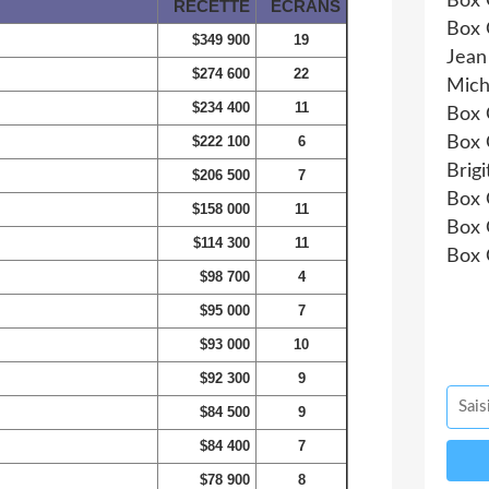
Box 
RECETTE
ECRANS
Box 
$349 900
19
Jean
$274 600
22
Mich
$234 400
11
Box 
$222 100
6
Box 
Brigi
$206 500
7
Box 
$158 000
11
Box 
$114 300
11
Box 
$98 700
4
$95 000
7
$93 000
10
$92 300
9
$84 500
9
$84 400
7
$78 900
8