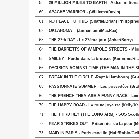
59
20 MILLION MILES TO EARTH - A des millions d
60
APACHE WARRIOR - (Williams/Davis)
61
NO PLACE
TO HIDE- (Shaftel/Brian) Philippine
62
OKLAHOMA !- (Zinnemann/MacRae)
63
THE 27th DAY - Le 27ème jour (Asher/Barry)
64
THE BARRETTS OF WIMPOLE STREETS - Miss Ba
65
SMILEY - Perdu dans la brousse (Kimmins/Ri
66
DECISION AGAINST TIME (THE MAN IN THE SKY)
67
BREAK IN THE CIRCLE -Rapt à Hambourg (Gues
68
PASSIONNATE SUMMER - Les possédées (Braba
69
THE FRENCH THEY ARE A FUNNY RACE - Les ca
70
THE HAPPY ROAD - La route joyeuse (Kelly/Kel
71
THE THIRD KEY (THE LONG ARM) - SOS Scotla
72
FEAR STRIKES OUT - Prisonnier de la peur (Mu
73
MAID IN PARIS - Paris canaille (Huit/Robin/Gel