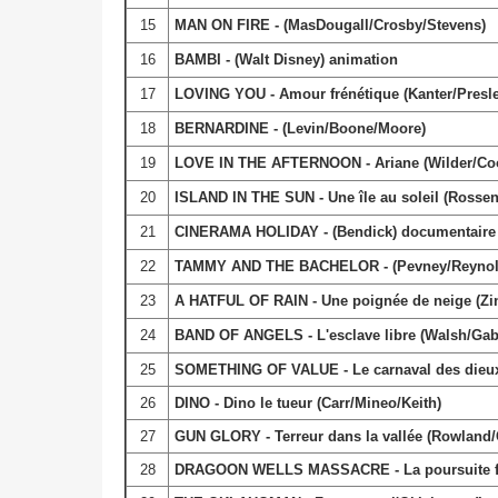
15
MAN ON FIRE - (MasDougall/Crosby/Stevens)
16
BAMBI - (Walt Disney) animation
17
LOVING YOU - Amour frénétique (Kanter/Presle
18
BERNARDINE - (Levin/Boone/Moore)
19
LOVE IN THE AFTERNOON - Ariane (Wilder/Co
20
ISLAND IN THE SUN - Une île au soleil (Rosse
21
CINERAMA HOLIDAY - (Bendick) documentaire
22
TAMMY AND THE BACHELOR - (Pevney/Reynol
23
A HATFUL OF RAIN - Une poignée de neige (Zi
24
BAND OF ANGELS - L'esclave libre (Walsh/Gabl
25
SOMETHING OF VALUE - Le carnaval des dieux
26
DINO - Dino le tueur (Carr/Mineo/Keith)
27
GUN GLORY - Terreur dans la vallée (Rowland
28
DRAGOON WELLS MASSACRE - La poursuite fant