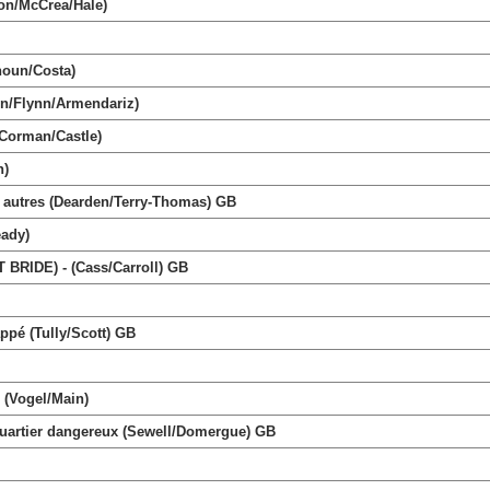
on/McCrea/Hale)
houn/Costa)
on/Flynn/Armendariz)
orman/Castle)
n)
utres (Dearden/Terry-Thomas) GB
ady)
IDE) - (Cass/Carroll) GB
pé (Tully/Scott) GB
Vogel/Main)
artier dangereux (Sewell/Domergue) GB