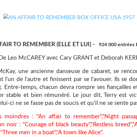
FAIR TO REMEMBER (ELLE ET LUI) -
924 000 entrées
De Leo McCAREY avec Cary GRANT et Deborah KER
McKay, une ancienne danseuse de cabaret, se rencont
t l'un de l'autre et finissent par se l'avouer. Ils se
g. Entre-temps, chacun devra rompre ses fiançailles e
r stable et bien rémunéré. Le jour dit, Terry est vic
lui-ci ne se fasse pas de soucis et qu'il ne se sente pa
oindres : "An affair to remember","Night passage"
n noir : "Courage of black beauty","Restless breed","
 "Three men in a boat","A town like Alice".