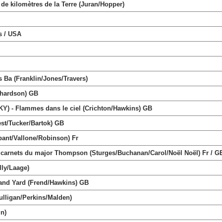
e kilomètres de la Terre (Juran/Hopper)
s / USA
 (Franklin/Jones/Travers)
chardson) GB
 - Flammes dans le ciel (Crichton/Hawkins) GB
t/Tucker/Bartok) GB
nt/Vallone/Robinson) Fr
rnets du major Thompson (Sturges/Buchanan/Carol/Noël Noël) Fr / G
ly/Laage)
nd Yard (Frend/Hawkins) GB
lligan/Perkins/Malden)
in)