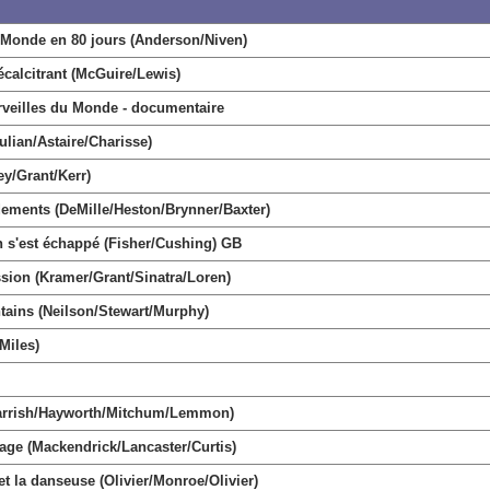
onde en 80 jours (Anderson/Niven)
alcitrant (McGuire/Lewis)
illes du Monde - documentaire
ian/Astaire/Charisse)
y/Grant/Kerr)
nts (DeMille/Heston/Brynner/Baxter)
'est échappé (Fisher/Cushing) GB
ion (Kramer/Grant/Sinatra/Loren)
ains (Neilson/Stewart/Murphy)
Miles)
arrish/Hayworth/Mitchum/Lemmon)
e (Mackendrick/Lancaster/Curtis)
la danseuse (Olivier/Monroe/Olivier)