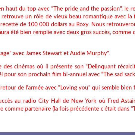
en haut du top avec "The pride and the passion", le 
 il retrouve un rôle de vieux beau romantique avec la
ecette de 100 000 dollars au Roxy. Nous retrouveron
 aura été bien remplie avec deux gros succès, comme d
ssage" avec James Stewart et Audie Murphy".
 des cinémas où il présente son "Delinquant récalci
l pour son prochain film bi-annuel avec "The sad sack" 
retour de l'armée avec "Loving you" qui semble bien 
 succès au radio City Hall de New York où Fred Astai
se comme partenaire (la fois précédente c'était dans "