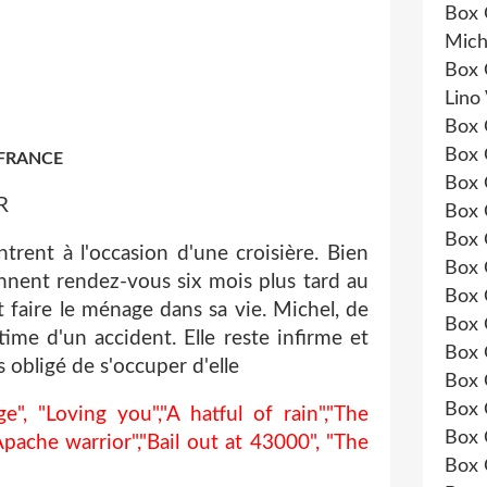
Box 
Mich
Box 
Lino
Box 
Box 
 FRANCE
Box 
R
Box 
Box 
rent à l'occasion d'une croisière. Bien
Box 
 donnent rendez-vous six mois plus tard au
Box 
t faire le ménage dans sa vie. Michel, de
Box 
time d'un accident. Elle reste infirme et
Box 
s obligé de s'occuper d'elle
Box 
Box 
, "Loving you","A hatful of rain","The
Box 
Apache warrior","Bail out at 43000", "The
Box 