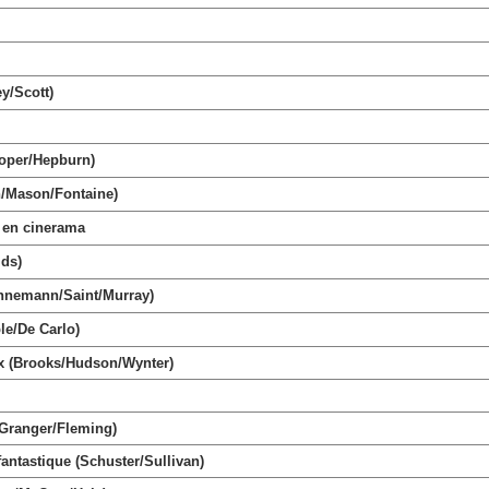
y/Scott)
oper/Hepburn)
n/Mason/Fontaine)
 en cinerama
ds)
nnemann/Saint/Murray)
e/De Carlo)
 (Brooks/Hudson/Wynter)
/Granger/Fleming)
astique (Schuster/Sullivan)