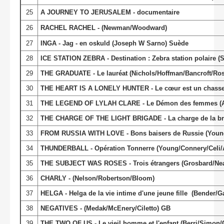
25
A JOURNEY TO JERUSALEM - documentaire
26
RACHEL RACHEL - (Newman/Woodward)
27
INGA - Jag - en oskuld (Joseph W Sarno) Suède
28
ICE STATION ZEBRA - Destination : Zebra station polaire 
29
THE GRADUATE - Le lauréat (Nichols/Hoffman/Bancroft/Ros
30
THE HEART IS A LONELY HUNTER - Le cœur est un chasseur 
31
THE LEGEND OF LYLAH CLARE - Le Démon des femmes (Al
32
THE CHARGE OF THE LIGHT BRIGADE - La charge de la bri
33
FROM RUSSIA WITH LOVE - Bons baisers de Russie (Young
34
THUNDERBALL - Opération Tonnerre (Young/Connery/Celi/
35
THE SUBJECT WAS ROSES - Trois étrangers (Grosbard/Nea
36
CHARLY - (Nelson/Robertson/Bloom)
37
HELGA - Helga de la vie intime d'une jeune fille (Bende
38
NEGATIVES - (Medak/McEnery/Ciletto) GB
39
THE TWO OF US - Le vieil homme et l'enfant (Berri/Simon/