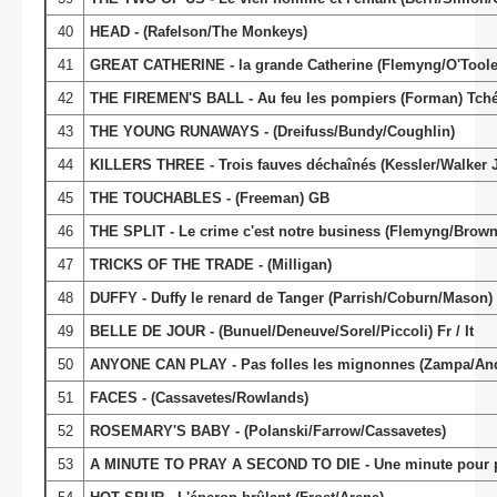
40
HEAD - (Rafelson/The Monkeys)
41
GREAT CATHERINE - la grande Catherine (Flemyng/O'Tool
42
THE FIREMEN'S BALL - Au feu les pompiers (Forman) Tchéc
43
THE YOUNG RUNAWAYS - (Dreifuss/Bundy/Coughlin)
44
KILLERS THREE - Trois fauves déchaînés (Kessler/Walker J
45
THE TOUCHABLES - (Freeman) GB
46
THE SPLIT - Le crime c'est notre business (Flemyng/Brow
47
TRICKS OF THE TRADE - (Milligan)
48
DUFFY - Duffy le renard de Tanger (Parrish/Coburn/Mason)
49
BELLE DE JOUR - (Bunuel/Deneuve/Sorel/Piccoli) Fr / It
50
ANYONE CAN PLAY - Pas folles les mignonnes (Zampa/Andres
51
FACES - (Cassavetes/Rowlands)
52
ROSEMARY'S BABY - (Polanski/Farrow/Cassavetes)
53
A MINUTE TO PRAY A SECOND TO DIE - Une minute pour pri