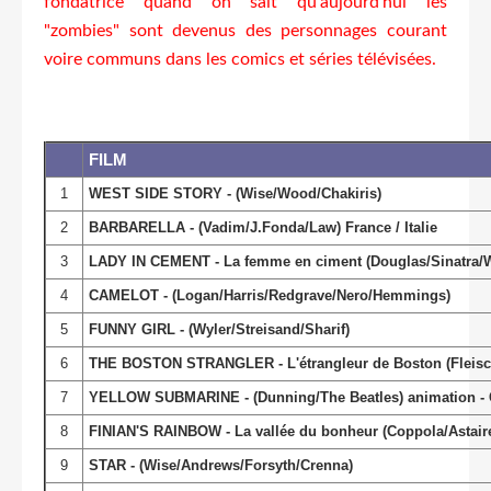
fondatrice quand on sait qu'aujourd'hui les
"zombies" sont devenus des personnages courant
voire communs dans les comics et séries télévisées.
FILM
1
WEST SIDE STORY - (Wise/Wood/Chakiris)
2
BARBARELLA - (Vadim/J.Fonda/Law) France / Italie
3
LADY IN CEMENT - La femme en ciment (Douglas/Sinatra/
4
CAMELOT - (Logan/Harris/Redgrave/Nero/Hemmings)
5
FUNNY GIRL - (Wyler/Streisand/Sharif)
6
THE BOSTON STRANGLER - L'étrangleur de Boston (Fleisc
7
YELLOW SUBMARINE - (Dunning/The Beatles) animation - 
8
FINIAN'S RAINBOW - La vallée du bonheur (Coppola/Astaire
9
STAR - (Wise/Andrews/Forsyth/Crenna)