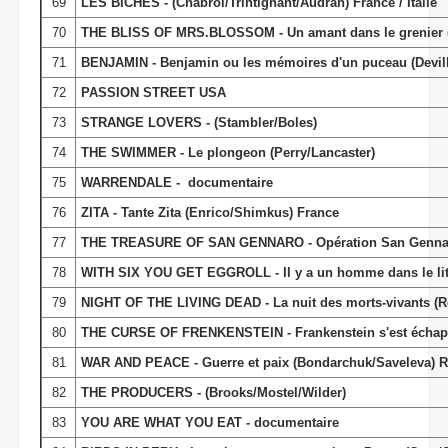
69
LES BICHES - (Chabrol/Trintignant/Audran) France / Italie
70
THE BLISS OF MRS.BLOSSOM - Un amant dans le grenier 
71
BENJAMIN - Benjamin ou les mémoires d'un puceau (Devill
72
PASSION STREET USA
73
STRANGE LOVERS - (Stambler/Boles)
74
THE SWIMMER - Le plongeon (Perry/Lancaster)
75
WARRENDALE - documentaire
76
ZITA - Tante Zita (Enrico/Shimkus) France
77
THE TREASURE OF SAN GENNARO - Opération San Gennaro (Ri
78
WITH SIX YOU GET EGGROLL - Il y a un homme dans le lit
79
NIGHT OF THE LIVING DEAD - La nuit des morts-vivants (
80
THE CURSE OF FRENKENSTEIN - Frankenstein s'est échapp
81
WAR AND PEACE - Guerre et paix (Bondarchuk/Saveleva) R
82
THE PRODUCERS - (Brooks/Mostel/Wilder)
83
YOU ARE WHAT YOU EAT - documentaire