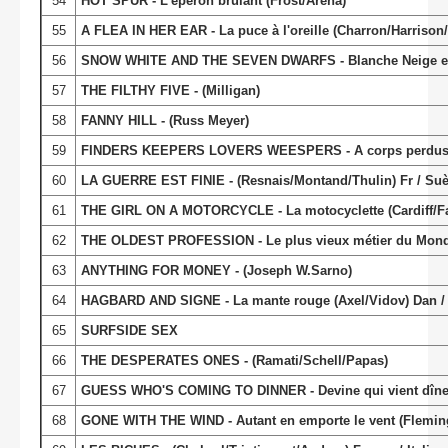
54
HOT SPUR - L'éperon brûlant (Frost/Arena)
55
A FLEA IN HER EAR - La puce à l'oreille (Charron/Harrison
56
SNOW WHITE AND THE SEVEN DWARFS - Blanche Neige et le
57
THE FILTHY FIVE - (Milligan)
58
FANNY HILL - (Russ Meyer)
59
FINDERS KEEPERS LOVERS WEESPERS - A corps perdus 
60
LA GUERRE EST FINIE - (Resnais/Montand/Thulin) Fr / Su
61
THE GIRL ON A MOTORCYCLE - La motocyclette (Cardiff/Fai
62
THE OLDEST PROFESSION - Le plus vieux métier du Monde (Co
63
ANYTHING FOR MONEY - (Joseph W.Sarno)
64
HAGBARD AND SIGNE - La mante rouge (Axel/Vidov) Dan / I
65
SURFSIDE SEX
66
THE DESPERATES ONES - (Ramati/Schell/Papas)
67
GUESS WHO'S COMING TO DINNER - Devine qui vient dîner
68
GONE WITH THE WIND - Autant en emporte le vent (Flemin