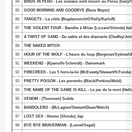
84
BIRDS IN PERU - Les oiseaux vont mourir au Perou (Gary/
85
GOOD MORNING AND GOODBYE (Russ Meyer)
86
TARGETS - La cible (Bogdanovich/O'Kelly/Karloff)
87
THE VIOLENT FOUR - Bandits à Milan (Lizzani/Volonte) Ital
88
A TWIST OF SAND - Du sable et des diamants (Chaffey/Jo
89
THE NAKED WITCH
90
HOUR OF THE WOLF - L'heure du loup (Bergman/Sydow/U
91
WEEKEND - (Kjaerulfs-Schmidt) - Damemark
92
FIRECREEK - Les 5 hors-la-loi (McEveety/Stewart/H.Fonda)
93
PRETTY POISON - Les pervertis (Black/Perkins/Weld)
94
THE NAME OF THE GAME IS KILL - Le jeu de la mort (Hell
95
VENOM - (Thomsen) Suède
96
BANDOLERO - (McLaglen/Stewart/Dean/Welch)
97
LOST SEX - Honno (Shindo) Jap
98
BYE BYE BRAVERMAN - (Lumet/Segal)