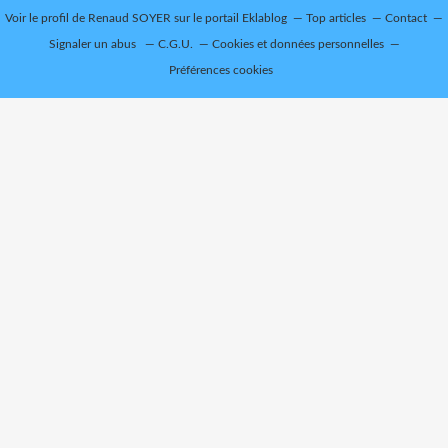
Voir le profil de
Renaud SOYER
sur le portail Eklablog
Top articles
Contact
Signaler un abus
C.G.U.
Cookies et données personnelles
Préférences cookies