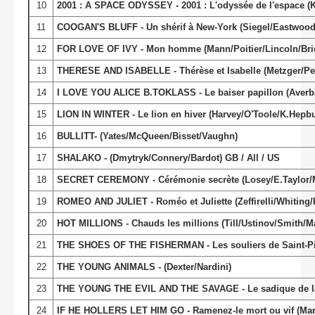
10
2001 : A SPACE ODYSSEY - 2001 : L'odyssée de l'espace (
11
COOGAN'S BLUFF - Un shérif à New-York (Siegel/Eastwoo
12
FOR LOVE OF IVY - Mon homme (Mann/Poitier/Lincoln/Bri
13
THERESE AND ISABELLE - Thérèse et Isabelle (Metzger/Pers
14
I LOVE YOU ALICE B.TOKLASS - Le baiser papillon (Averba
15
LION IN WINTER - Le lion en hiver (Harvey/O'Toole/K.Hepb
16
BULLITT- (Yates/McQueen/Bisset/Vaughn)
17
SHALAKO - (Dmytryk/Connery/Bardot) GB / All / US
18
SECRET CEREMONY - Cérémonie secrète (Losey/E.Taylor/
19
ROMEO AND JULIET - Roméo et Juliette (Zeffirelli/Whiting/H
20
HOT MILLIONS - Chauds les millions (Till/Ustinov/Smith/M
21
THE SHOES OF THE FISHERMAN - Les souliers de Saint-Pie
22
THE YOUNG ANIMALS - (Dexter/Nardini)
23
THE YOUNG THE EVIL AND THE SAVAGE - Le sadique de la 
24
IF HE HOLLERS LET HIM GO - Ramenez-le mort ou vif (Mar