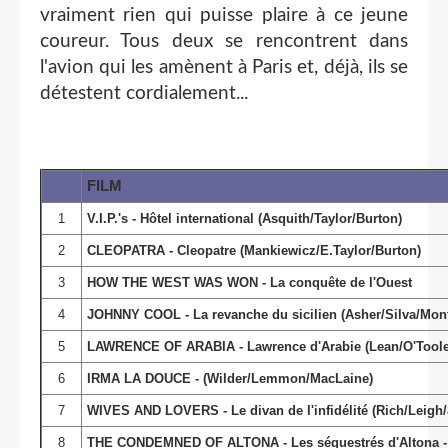
vraiment rien qui puisse plaire à ce jeune
coureur. Tous deux se rencontrent dans
l'avion qui les amènent à Paris et, déjà, ils se
détestent cordialement...
FILM
1
V.I.P.'s - Hôtel international (Asquith/Taylor/Burton)
2
CLEOPATRA - Cleopatre (Mankiewicz/E.Taylor/Burton)
3
HOW THE WEST WAS WON - La conquête de l'Ouest
4
JOHNNY COOL - La revanche du sicilien (Asher/Silva/Mo
5
LAWRENCE OF ARABIA - Lawrence d'Arabie (Lean/O'Toole
6
IRMA LA DOUCE - (Wilder/Lemmon/MacLaine)
7
WIVES AND LOVERS - Le divan de l'infidélité (Rich/Leigh
8
THE CONDEMNED OF ALTONA - Les séquestrés d'Altona - (D