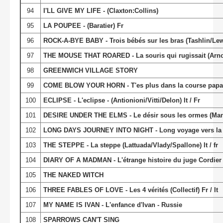
94
I'LL GIVE MY LIFE - (Claxton:Collins)
95
LA POUPEE - (Baratier) Fr
96
ROCK-A-BYE BABY - Trois bébés sur les bras (Tashlin/Lew
97
THE MOUSE THAT ROARED - La souris qui rugissait (Arnol
98
GREENWICH VILLAGE STORY
99
COME BLOW YOUR HORN - T'es plus dans la course papa 
100
ECLIPSE - L'eclipse - (Antionioni/Vitti/Delon) It / Fr
101
DESIRE UNDER THE ELMS - Le désir sous les ormes (Man
102
LONG DAYS JOURNEY INTO NIGHT - Long voyage vers la 
103
THE STEPPE - La steppe (Lattuada/Vlady/Spallone) It / fr
104
DIARY OF A MADMAN - L'étrange histoire du juge Cordier 
105
THE NAKED WITCH
106
THREE FABLES OF LOVE - Les 4 vérités (Collectif) Fr / It
107
MY NAME IS IVAN - L'enfance d'Ivan - Russie
108
SPARROWS CAN'T SING