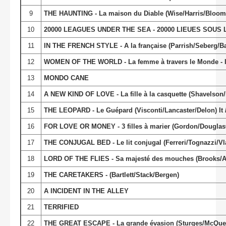
9
THE HAUNTING - La maison du Diable (Wise/Harris/Bloom
10
20000 LEAGUES UNDER THE SEA - 20000 LIEUES SOUS L
11
IN THE FRENCH STYLE - A la française (Parrish/Seberg/Ba
12
WOMEN OF THE WORLD - La femme à travers le Monde - I
13
MONDO CANE
14
A NEW KIND OF LOVE - La fille à la casquette (Shavels
15
THE LEOPARD - Le Guépard (Visconti/Lancaster/Delon) It /
16
FOR LOVE OR MONEY - 3 filles à marier (Gordon/Douglas
17
THE CONJUGAL BED - Le lit conjugal (Ferreri/Tognazzi/Vlad
18
LORD OF THE FLIES - Sa majesté des mouches (Brooks/A
19
THE CARETAKERS - (Bartlett/Stack/Bergen)
20
A INCIDENT IN THE ALLEY
21
TERRIFIED
22
THE GREAT ESCAPE - La grande évasion (Sturges/McQue