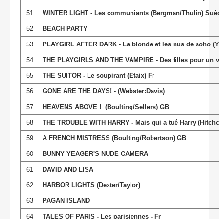
51
WINTER LIGHT - Les communiants (Bergman/Thulin) Suè
52
BEACH PARTY
53
PLAYGIRL AFTER DARK - La blonde et les nus de soho (Y
54
THE PLAYGIRLS AND THE VAMPIRE - Des filles pour un va
55
THE SUITOR - Le soupirant (Etaix) Fr
56
GONE ARE THE DAYS! - (Webster:Davis)
57
HEAVENS ABOVE ! (Boulting/Sellers) GB
58
THE TROUBLE WITH HARRY - Mais qui a tué Harry (Hitchc
59
A FRENCH MISTRESS (Boulting/Robertson) GB
60
BUNNY YEAGER'S NUDE CAMERA
61
DAVID AND LISA
62
HARBOR LIGHTS (Dexter/Taylor)
63
PAGAN ISLAND
64
TALES OF PARIS - Les parisiennes - Fr