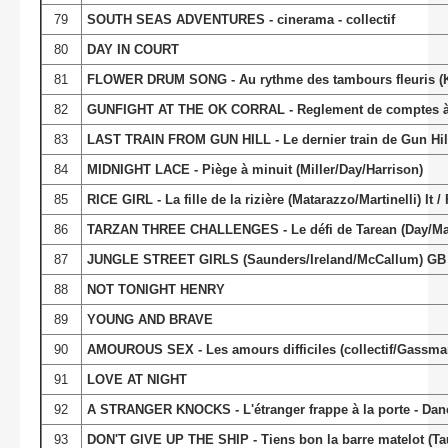
79
SOUTH SEAS ADVENTURES - cinerama - collectif
80
DAY IN COURT
81
FLOWER DRUM SONG - Au rythme des tambours fleuris (
82
GUNFIGHT AT THE OK CORRAL - Reglement de comptes à O
83
LAST TRAIN FROM GUN HILL - Le dernier train de Gun Hil
84
MIDNIGHT LACE - Piège à minuit (Miller/Day/Harrison)
85
RICE GIRL - La fille de la rizière (Matarazzo/Martinelli) It / 
86
TARZAN THREE CHALLENGES - Le défi de Tarean (Day/M
87
JUNGLE STREET GIRLS (Saunders/Ireland/McCallum) GB
88
NOT TONIGHT HENRY
89
YOUNG AND BRAVE
90
AMOUROUS SEX - Les amours difficiles (collectif/Gassman/
91
LOVE AT NIGHT
92
A STRANGER KNOCKS - L'étranger frappe à la porte - Da
93
DON'T GIVE UP THE SHIP - Tiens bon la barre matelot (Ta