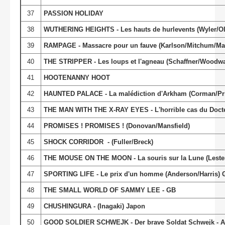
37
PASSION HOLIDAY
38
WUTHERING HEIGHTS - Les hauts de hurlevents (Wyler/Ol
39
RAMPAGE - Massacre pour un fauve (Karlson/Mitchum/Mart
40
THE STRIPPER - Les loups et l'agneau (Schaffner/Woodwa
41
HOOTENANNY HOOT
42
HAUNTED PALACE - La malédiction d'Arkham (Corman/Pri
43
THE MAN WITH THE X-RAY EYES - L'horrible cas du Docte
44
PROMISES ! PROMISES ! (Donovan/Mansfield)
45
SHOCK CORRIDOR - (Fuller/Breck)
46
THE MOUSE ON THE MOON - La souris sur la Lune (Lester
47
SPORTING LIFE - Le prix d'un homme (Anderson/Harris) 
48
THE SMALL WORLD OF SAMMY LEE - GB
49
CHUSHINGURA - (Inagaki) Japon
50
GOOD SOLDIER SCHWEJK - Der brave Soldat Schwejk - A