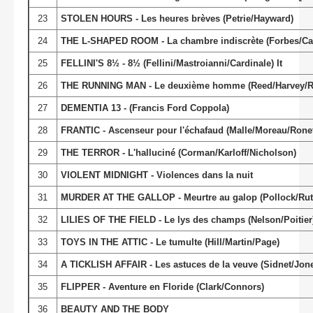
23
STOLEN HOURS - Les heures brèves (Petrie/Hayward)
24
THE L-SHAPED ROOM - La chambre indiscrète (Forbes/Ca
25
FELLINI'S 8½ - 8½ (Fellini/Mastroianni/Cardinale) It
26
THE RUNNING MAN - Le deuxième homme (Reed/Harvey/R
27
DEMENTIA 13 - (Francis Ford Coppola)
28
FRANTIC - Ascenseur pour l'échafaud (Malle/Moreau/Ronet
29
THE TERROR - L'halluciné (Corman/Karloff/Nicholson)
30
VIOLENT MIDNIGHT - Violences dans la nuit
31
MURDER AT THE GALLOP - Meurtre au galop (Pollock/Rut
32
LILIES OF THE FIELD - Le lys des champs (Nelson/Poitier
33
TOYS IN THE ATTIC - Le tumulte (Hill/Martin/Page)
34
A TICKLISH AFFAIR - Les astuces de la veuve (Sidnet/Jon
35
FLIPPER - Aventure en Floride (Clark/Connors)
36
BEAUTY AND THE BODY