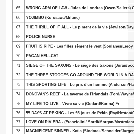
65
WRONG ARM OF LAW - Jules de Londres (Owen/Sellers) 
66
YOJIMBO (Kurosawa/Mifune)
67
THE THRILL OF IT ALL - Le piment de la vie (Jewison/Day
68
POLICE NURSE
69
FRUIT IS RIPE - Les filles sèment le vent (Soulanes/Leroy B
70
PAGAN HELLCAT
71
SIEGE OF THE SAXONS - Le siège des Saxons (Juran/Sco
72
THE THREE STOOGES GO AROUND THE WORLD IN A DA
73
THIS SPORTING LIFE - Le pris d'un homme (Anderson/Har
74
DONOVAN'S REEF - La taverne de l'irlandais (Ford/Wayne/
75
MY LIFE TO LIVE - Vivre sa vie (Godard/Karina) Fr
76
55 DAYS AT PEKING - Les 55 jours de Pékin (Ray/Heston/
77
LOVE ON RIVIERA - (Franciolini/ Sordi/Morgan/Mastroianni)
78
MAGNIFICENT SINNER - Katia (Siodmak/Schneider/Jurgen