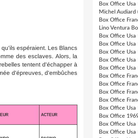
Box Office Usa
Michel Audiard
Box Office Fra
Lino Ventura Bo
Box Office Usa
Box Office Usa
é qu'ils espéraient. Les Blancs
Box Office Usa
comme des esclaves. Alors, la
Box Office Usa
rebelles tentent d'échapper à
Box Office Usa
 semée d'épreuves, d'embûches
Box Office Fra
Box Office Fra
Box Office Fra
Box Office Fra
Box Office Usa
TEUR
ACTEUR
Box Office 196
Box Office Usa
Box Office Usa