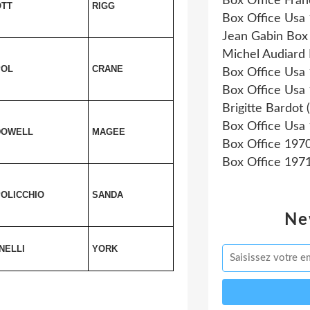
Box Office Fra
OTT
RIGG
Box Office Usa
Jean Gabin Box
Michel Audiard 
POL
CRANE
Box Office Usa
Box Office Usa
Brigitte Bardot
(
Box Office Usa
DOWELL
MAGEE
Box Office 197
Box Office 197
OLICCHIO
SANDA
Ne
NELLI
YORK