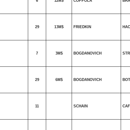
6
12M$
COPPOLA
BR
29
13M$
FRIEDKIN
HA
7
3M$
BOGDANOVICH
STR
29
6M$
BOGDANOVICH
BO
11
SCHAIN
CAF