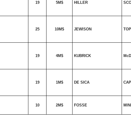
19
5M$
HILLER
SC
25
10M$
JEWISON
TO
19
4M$
KUBRICK
Mc
19
1M$
DE SICA
CAP
10
2M$
FOSSE
MIN