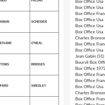
ANDO
PACINO
Box Office Usa
Box Office Usa
Box Office Fra
Box Office Usa
CKMAN
SCHEIDER
Box Office Usa
Box Office Usa
Charles Bronso
EISAND
O'NEAL
Box Office Fra
Box Office Usa
Jean Gabin
(51)
Bourvil Box Off
TTOMS
BRIDGES
Box Office 197
Box Office Fra
Box Office Fra
FARO
SMEDLEY
Box Office Usa
Charles Bronso
Box Office Fra