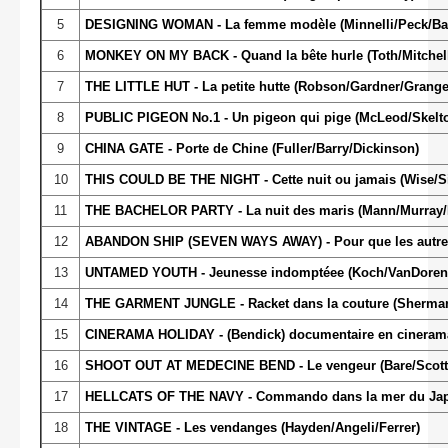
5
DESIGNING WOMAN - La femme modèle (Minnelli/Peck/Bac
6
MONKEY ON MY BACK - Quand la bête hurle (Toth/Mitchell
7
THE LITTLE HUT - La petite hutte (Robson/Gardner/Grange
8
PUBLIC PIGEON No.1 - Un pigeon qui pige (McLeod/Skelt
9
CHINA GATE - Porte de Chine (Fuller/Barry/Dickinson)
10
THIS COULD BE THE NIGHT - Cette nuit ou jamais (Wise/
11
THE BACHELOR PARTY - La nuit des maris (Mann/Murray/
12
ABANDON SHIP (SEVEN WAYS AWAY) - Pour que les autres
13
UNTAMED YOUTH - Jeunesse indomptéee (Koch/VanDoren
14
THE GARMENT JUNGLE - Racket dans la couture (Sherma
15
CINERAMA HOLIDAY - (Bendick) documentaire en cineram
16
SHOOT OUT AT MEDECINE BEND - Le vengeur (Bare/Scott/
17
HELLCATS OF THE NAVY - Commando dans la mer du Jap
18
THE VINTAGE - Les vendanges (Hayden/Angeli/Ferrer)