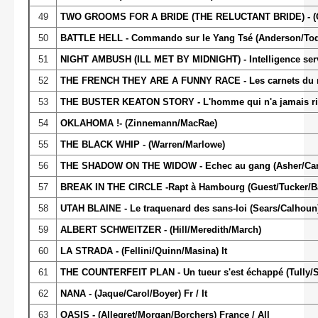
49
TWO GROOMS FOR A BRIDE (THE RELUCTANT BRIDE) - (Ca
50
BATTLE HELL - Commando sur le Yang Tsé (Anderson/Tod
51
NIGHT AMBUSH (ILL MET BY MIDNIGHT) - Intelligence ser
52
THE FRENCH THEY ARE A FUNNY RACE - Les carnets du ma
53
THE BUSTER KEATON STORY - L'homme qui n'a jamais ri 
54
OKLAHOMA !- (Zinnemann/MacRae)
55
THE BLACK WHIP - (Warren/Marlowe)
56
THE SHADOW ON THE WIDOW - Echec au gang (Asher/Care
57
BREAK IN THE CIRCLE -Rapt à Hambourg (Guest/Tucker/B
58
UTAH BLAINE - Le traquenard des sans-loi (Sears/Calhoun
59
ALBERT SCHWEITZER - (Hill/Meredith/March)
60
LA STRADA
- (Fellini/Quinn/Masina) It
61
THE COUNTERFEIT PLAN - Un tueur s'est échappé (Tully/S
62
NANA - (Jaque/Carol/Boyer) Fr / It
63
OASIS - (Allegret/Morgan/Borchers) France / All