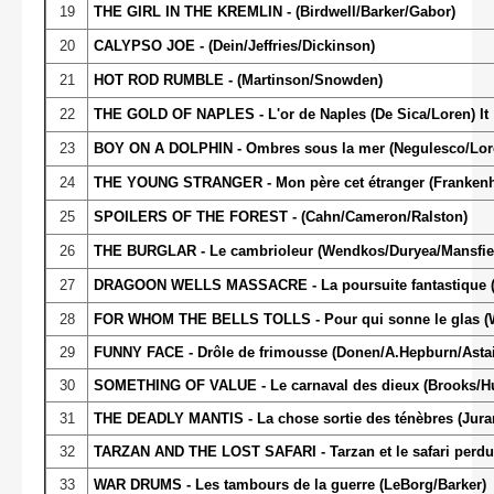
19
THE GIRL IN THE KREMLIN - (Birdwell/Barker/Gabor)
20
CALYPSO JOE - (Dein/Jeffries/Dickinson)
21
HOT ROD RUMBLE - (Martinson/Snowden)
22
THE GOLD OF NAPLES - L'or de Naples (De Sica/Loren) It
23
BOY ON A DOLPHIN - Ombres sous la mer (Negulesco/Lor
24
THE YOUNG STRANGER - Mon père cet étranger (Frankenh
25
SPOILERS OF THE FOREST - (Cahn/Cameron/Ralston)
26
THE BURGLAR - Le cambrioleur (Wendkos/Duryea/Mansfie
27
DRAGOON WELLS MASSACRE - La poursuite fantastique (S
28
FOR WHOM THE BELLS TOLLS - Pour qui sonne le glas 
29
FUNNY FACE - Drôle de frimousse (Donen/A.Hepburn/Astai
30
SOMETHING OF VALUE - Le carnaval des dieux (Brooks/H
31
THE DEADLY MANTIS - La chose sortie des ténèbres (Jura
32
TARZAN AND THE LOST SAFARI - Tarzan et le safari perdu
33
WAR DRUMS - Les tambours de la guerre (LeBorg/Barker)