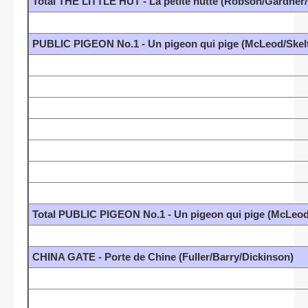
Total THE LITTLE HUT - La petite hutte (Robson/Gardner
PUBLIC PIGEON No.1 - Un pigeon qui pige (McLeod/Skel
Total PUBLIC PIGEON No.1 - Un pigeon qui pige (McLeod
CHINA GATE - Porte de Chine (Fuller/Barry/Dickinson)