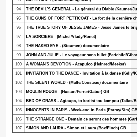
94
THE DEVIL'S GENERAL - Le général du Diable (Kautner/J
95
THE GUNS OF FORT PETTICOAT - Le fort de la dernière ch
96
THE TRUE STORY OF JESSE JAMES - Jesse James le briga
97
LA SORCIERE
- (Michel/Vlady/Ronet)
98
THE NAKED EYE - (Stoumen) documentaire
99
JOHN AND JULIE - Le voyageur sans billet (Farichild/Gib
100
A WOMAN'S DEVOTION - Acapulco (Heinred/Meeker)
101
INVITATION TO THE DANCE - Invitation à la danse (Kelly/Ke
102
THE SILENT WORLD - (Malle/Cousteau) documentaire
103
MOULIN ROUGE - (Huston/Ferrer/Gabor) GB
104
BED OF GRASS - Agioupa, to koritsi tou kampou (Tallas/B
105
INNOCENTS IN PARIS - Week-end in Paris (Parray/Sim) G
106
THE STRANGE ONE - Demain ce seront des hommes (Garfe
107
SIMON AND LAURA - Simon et Laura (Box/Finch) GB