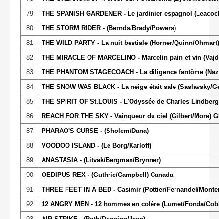
79
THE SPANISH GARDENER - Le jardinier espagnol (Leacoc
80
THE STORM RIDER - (Bernds/Brady/Powers)
81
THE WILD PARTY - La nuit bestiale (Horner/Quinn/Ohmart)
82
THE MIRACLE OF MARCELINO - Marcelin pain et vin (Vajda/
83
THE PHANTOM STAGECOACH - La diligence fantôme (Naza
84
THE SNOW WAS BLACK - La neige était sale (Saslavsky/Gé
85
THE SPIRIT OF St.LOUIS - L'Odyssée de Charles Lindbergh
86
REACH FOR THE SKY - Vainqueur du ciel (Gilbert/More) G
87
PHARAO'S CURSE - (Sholem/Dana)
88
VOODOO ISLAND - (Le Borg/Karloff)
89
ANASTASIA - (Litvak/Bergman/Brynner)
90
OEDIPUS REX - (Guthrie/Campbell) Canada
91
THREE FEET IN A BED - Casimir (Pottier/Fernandel/Montero)
92
12 ANGRY MEN - 12 hommes en colère (Lumet/Fonda/Cob
93
AIR STRIKE - (Roth/Denning/Jean)