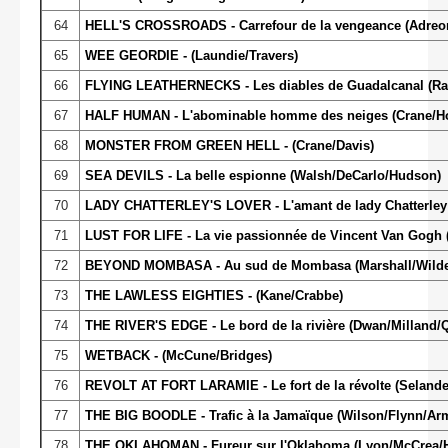
64
HELL'S CROSSROADS - Carrefour de la vengeance (Adreo
65
WEE GEORDIE - (Laundie/Travers)
66
FLYING LEATHERNECKS - Les diables de Guadalcanal (Ra
67
HALF HUMAN - L'abominable homme des neiges (Crane/Ho
68
MONSTER FROM GREEN HELL - (Crane/Davis)
69
SEA DEVILS - La belle espionne (Walsh/DeCarlo/Hudson)
70
LADY CHATTERLEY'S LOVER - L'amant de lady Chatterley (
71
LUST FOR LIFE - La vie passionnée de Vincent Van Gogh 
72
BEYOND MOMBASA - Au sud de Mombasa (Marshall/Wild
73
THE LAWLESS EIGHTIES - (Kane/Crabbe)
74
THE RIVER'S EDGE - Le bord de la rivière (Dwan/Milland/
75
WETBACK - (McCune/Bridges)
76
REVOLT AT FORT LARAMIE - Le fort de la révolte (Selande
77
THE BIG BOODLE - Trafic à la Jamaïque (Wilson/Flynn/Ar
78
THE OKLAHOMAN - Fureur sur l'Oklahoma (Lyon/McCrea/H