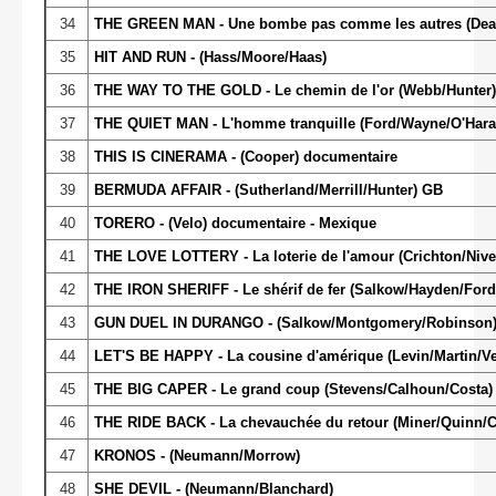
34
THE GREEN MAN - Une bombe pas comme les autres (Dea
35
HIT AND RUN - (Hass/Moore/Haas)
36
THE WAY TO THE GOLD - Le chemin de l'or (Webb/Hunter)
37
THE QUIET MAN - L'homme tranquille (Ford/Wayne/O'Hara
38
THIS IS CINERAMA - (Cooper) documentaire
39
BERMUDA AFFAIR - (Sutherland/Merrill/Hunter) GB
40
TORERO - (Velo) documentaire - Mexique
41
THE LOVE LOTTERY - La loterie de l'amour (Crichton/Ni
42
THE IRON SHERIFF - Le shérif de fer (Salkow/Hayden/Ford
43
GUN DUEL IN DURANGO - (Salkow/Montgomery/Robinson
44
LET'S BE HAPPY - La cousine d'amérique (Levin/Martin/Ve
45
THE BIG CAPER - Le grand coup (Stevens/Calhoun/Costa)
46
THE RIDE BACK - La chevauchée du retour (Miner/Quinn/
47
KRONOS - (Neumann/Morrow)
48
SHE DEVIL - (Neumann/Blanchard)