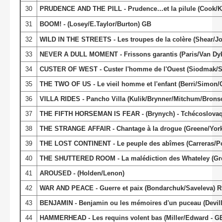
30
PRUDENCE AND THE PILL - Prudence…et la pilule (Cook/K
31
BOOM! - (Losey/E.Taylor/Burton) GB
32
WILD IN THE STREETS - Les troupes de la colère (Shear/Jo
33
NEVER A DULL MOMENT - Frissons garantis (Paris/Van Dy
34
CUSTER OF WEST - Custer l'homme de l'Ouest (Siodmak/
35
THE TWO OF US - Le vieil homme et l'enfant (Berri/Simon/
36
VILLA RIDES - Pancho Villa (Kulik/Brynner/Mitchum/Brons
37
THE FIFTH HORSEMAN IS FEAR - (Brynych) - Tchécoslovaq
38
THE STRANGE AFFAIR - Chantage à la drogue (Greene/Yor
39
THE LOST CONTINENT - Le peuple des abîmes (Carreras/Po
40
THE SHUTTERED ROOM - La malédiction des Whateley (Gr
41
AROUSED - (Holden/Lenon)
42
WAR AND PEACE - Guerre et paix (Bondarchuk/Saveleva) R
43
BENJAMIN - Benjamin ou les mémoires d'un puceau (Devill
44
HAMMERHEAD - Les requins volent bas (Miller/Edward - G