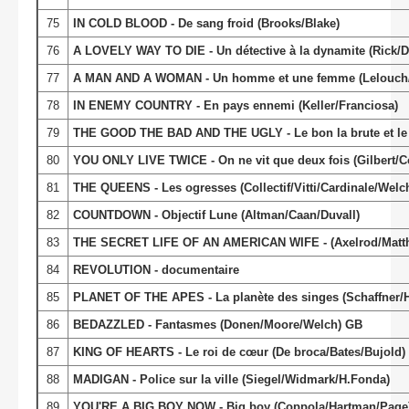
75
IN COLD BLOOD - De sang froid (Brooks/Blake)
76
A LOVELY WAY TO DIE - Un détective à la dynamite (Rick/
77
A MAN AND A WOMAN - Un homme et une femme (Lelouch/A
78
IN ENEMY COUNTRY - En pays ennemi (Keller/Franciosa)
79
THE GOOD THE BAD AND THE UGLY - Le bon la brute et le tr
80
YOU ONLY LIVE TWICE - On ne vit que deux fois (Gilbert
81
THE QUEENS - Les ogresses (Collectif/Vitti/Cardinale/Welch)
82
COUNTDOWN - Objectif Lune (Altman/Caan/Duvall)
83
THE SECRET LIFE OF AN AMERICAN WIFE - (Axelrod/Matth
84
REVOLUTION - documentaire
85
PLANET OF THE APES - La planète des singes (Schaffner/
86
BEDAZZLED - Fantasmes (Donen/Moore/Welch) GB
87
KING OF HEARTS - Le roi de cœur (De broca/Bates/Bujold) F
88
MADIGAN - Police sur la ville (Siegel/Widmark/H.Fonda)
89
YOU'RE A BIG BOY NOW - Big boy (Coppola/Hartman/Page