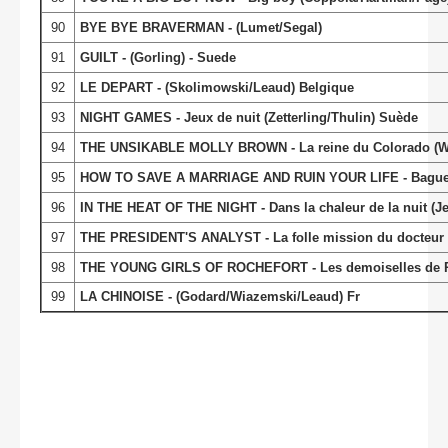
90
BYE BYE BRAVERMAN - (Lumet/Segal)
91
GUILT - (Gorling) - Suede
92
LE DEPART - (Skolimowski/Leaud) Belgique
93
NIGHT GAMES - Jeux de nuit (Zetterling/Thulin) Suède
94
THE UNSIKABLE MOLLY BROWN - La reine du Colorado (Wa
95
HOW TO SAVE A MARRIAGE AND RUIN YOUR LIFE - Bague au
96
IN THE HEAT OF THE NIGHT - Dans la chaleur de la nuit (Je
97
THE PRESIDENT'S ANALYST - La folle mission du docteur S
98
THE YOUNG GIRLS OF ROCHEFORT - Les demoiselles de Ro
99
LA CHINOISE - (Godard/Wiazemski/Leaud) Fr