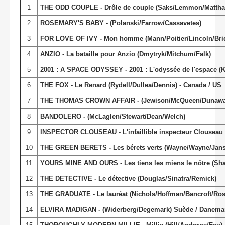
1
THE ODD COUPLE - Drôle de couple (Saks/Lemmon/Mattha
2
ROSEMARY'S BABY - (Polanski/Farrow/Cassavetes)
3
FOR LOVE OF IVY - Mon homme (Mann/Poitier/Lincoln/Bri
4
ANZIO - La bataille pour Anzio (Dmytryk/Mitchum/Falk)
5
2001 : A SPACE ODYSSEY - 2001 : L'odyssée de l'espace (
6
THE FOX - Le Renard (Rydell/Dullea/Dennis) - Canada / US
7
THE THOMAS CROWN AFFAIR - (Jewison/McQueen/Dunawa
8
BANDOLERO - (McLaglen/Stewart/Dean/Welch)
9
INSPECTOR CLOUSEAU - L'infaillible inspecteur Clouseau (
10
THE GREEN BERETS - Les bérets verts (Wayne/Wayne/Jans
11
YOURS MINE AND OURS - Les tiens les miens le nôtre (Sha
12
THE DETECTIVE - Le détective (Douglas/Sinatra/Remick)
13
THE GRADUATE - Le lauréat (Nichols/Hoffman/Bancroft/Ros
14
ELVIRA MADIGAN - (Widerberg/Degemark) Suède / Danema