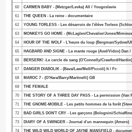
60
CARMEN BABY - (Metzger/Levka) All / Yougoslavie
61
THE QUEEN - La reine - documentaire
62
YOUNG TORLESS - Les désarrois de l'élève Torless (Schlond
63
MONKEYS GO HOME - (McLaglen/Chevalier/Jones/Mimieux
64
HOUR OF THE WOLF - L'heure du loup (Bergman/Sydow/U
65
HAGBARD AND SIGNE - La mante rouge (Axel/Vidov) Dan / I
66
BERSERK! -Le cercle de sang (O'Connelly/Crawford/Hardin
67
DANGER DIABOLIK - (Bava/Law/Mell/Piccoli) It / Fr:
68
MAROC 7 - (O'Hara/Barry/Martinelli) GB
69
THE FEMALE
70
THE STORY OF A THREE DAY PASS - La permission (Van Pe
71
THE GNOME-MOBILE - Les petits hommes de la forêt (Stev
72
BAD GIRLS DON'T CRY - Les garçons (Bolognini/Schiaffino/Te
73
DIARY OF A SWINGER - Journal d'un mannequin (Amero)
74
THE WILD WILD WORLD OF JAYNE MANSFIELD - document