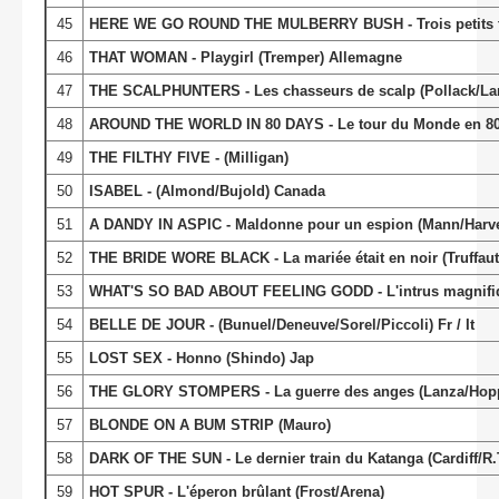
45
HERE WE GO ROUND THE MULBERRY BUSH - Trois petits tou
46
THAT WOMAN - Playgirl (Tremper) Allemagne
47
THE SCALPHUNTERS - Les chasseurs de scalp (Pollack/Lan
48
AROUND THE WORLD IN 80 DAYS - Le tour du Monde en 80 
49
THE FILTHY FIVE - (Milligan)
50
ISABEL - (Almond/Bujold) Canada
51
A DANDY IN ASPIC - Maldonne pour un espion (Mann/Harv
52
THE BRIDE WORE BLACK - La mariée était en noir (Truffaut/M
53
WHAT'S SO BAD ABOUT FEELING GODD - L'intrus magnifiq
54
BELLE DE JOUR - (Bunuel/Deneuve/Sorel/Piccoli) Fr / It
55
LOST SEX - Honno (Shindo) Jap
56
THE GLORY STOMPERS - La guerre des anges (Lanza/Hop
57
BLONDE ON A BUM STRIP (Mauro)
58
DARK OF THE SUN - Le dernier train du Katanga (Cardiff/R
59
HOT SPUR - L'éperon brûlant (Frost/Arena)