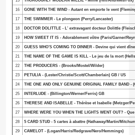
15
THOROUGHLY MODERN MILLIE - Millie (Hill/Andrews/Fox)
16
GONE WITH THE WIND - Autant en emporte le vent (Flemin
17
THE SWIMMER - Le plongeon (Perry/Lancaster)
18
DOCTOR DOLITTLE - L' extravagant docteur Dolittle (Fleisc
19
HOW SWEET IT IS - Adorablement vôtre (Paris/Garner/Reyn
20
GUESS WHO'S COMING TO DINNER - Devine qui vient dîner
21
THE NAME OF THE GAME IS KILL - Le jeu de la mort (Hell
22
THE PRODUCERS - (Brooks/Mostel/Wilder)
23
PETULIA - (Lester/Christie/Scott/Chamberlain) GB / US
24
THE ONE AND ONLY GENUINE ORIGINAL FAMILY BAND - (O'
25
INTERLUDE - (Billington/Werner/Ferris) GB
26
THERESE AND ISABELLE - Thérèse et Isabelle (Metzger/Pers
27
WHERE WERE YOU WHEN THE LIGHTS WENT OUT? - Que faisi
28
5 CARD STUD - 5 cartes à abattre (Hathaway/Martin/Mitchu
29
CAMELOT - (Logan/Harris/Redgrave/Nero/Hemmings)