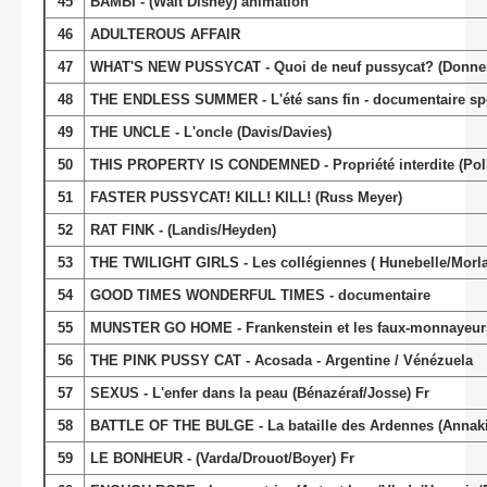
45
BAMBI - (Walt Disney) animation
46
ADULTEROUS AFFAIR
47
WHAT'S NEW PUSSYCAT - Quoi de neuf pussycat? (Donner/S
48
THE ENDLESS SUMMER - L'été sans fin - documentaire spo
49
THE UNCLE - L'oncle (Davis/Davies)
50
THIS PROPERTY IS CONDEMNED - Propriété interdite (Pol
51
FASTER PUSSYCAT! KILL! KILL! (Russ Meyer)
52
RAT FINK - (Landis/Heyden)
53
THE TWILIGHT GIRLS - Les collégiennes ( Hunebelle/Morla
54
GOOD TIMES WONDERFUL TIMES - documentaire
55
MUNSTER GO HOME - Frankenstein et les faux-monnayeurs
56
THE PINK PUSSY CAT - Acosada - Argentine / Vénézuela
57
SEXUS - L'enfer dans la peau (Bénazéraf/Josse) Fr
58
BATTLE OF THE BULGE - La bataille des Ardennes (Annak
59
LE BONHEUR - (Varda/Drouot/Boyer) Fr