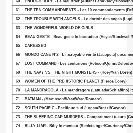
60
ENOUGH ROPE - Le meurtrier (Autant Lara/Vlady/Hossein/Fro
61
THE TEN COMMANDMENTS - Les 10 commandements (DeMil
62
THE TROUBLE WITH ANGELS - Le dortoir des anges (Lupin
63
THE WONDERFUL WORLD OF GIRLS
64
BEAU GESTE - Beau geste le baroudeur (Heyes/Stockwell/
65
CARESSED
66
MONDO CANE N°2 - L'incroyable vérité (Jacopetti) documen
67
LOST COMMAND - Les centurions (Robson/Quinn/Delon/Se
68
THE NAVY VS. THE NIGHT MONSTERS - (Hoey/Van Doren)
69
WOMEN OF THE PREHISTORIC PLANET (Pierce/Corey)
70
LA MANDRAGOLA - La mandragore (Lattuada/Schiaffino) It 
71
BATMAN - (Martinson/West/Ward/Romero)
72
SOUTH PACIFIC - Pacifique sud (Logan/Brazzi/Gaynor)
73
THE SLEEPING CAR MURDERS - Compartiment tueurs (Gavr
74
BILLY LIAR - Billy le menteur (Schleisinger/Courtenay/Chris