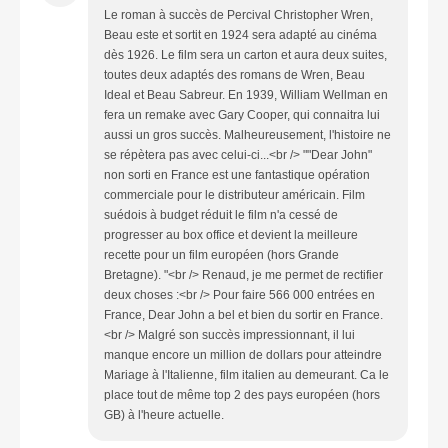
Le roman à succès de Percival Christopher Wren,
Beau este et sortit en 1924 sera adapté au cinéma
dès 1926. Le film sera un carton et aura deux suites,
toutes deux adaptés des romans de Wren, Beau
Ideal et Beau Sabreur. En 1939, William Wellman en
fera un remake avec Gary Cooper, qui connaitra lui
aussi un gros succès. Malheureusement, l'histoire ne
se répètera pas avec celui-ci...<br /> ""Dear John"
non sorti en France est une fantastique opération
commerciale pour le distributeur américain. Film
suédois à budget réduit le film n'a cessé de
progresser au box office et devient la meilleure
recette pour un film européen (hors Grande
Bretagne). "<br /> Renaud, je me permet de rectifier
deux choses :<br /> Pour faire 566 000 entrées en
France, Dear John a bel et bien du sortir en France.
<br /> Malgré son succès impressionnant, il lui
manque encore un million de dollars pour atteindre
Mariage à l'Italienne, film italien au demeurant. Ca le
place tout de même top 2 des pays européen (hors
GB) à l'heure actuelle.