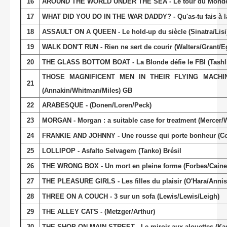
16
AROUND THE WORLD UNDER THE SEA - Le tour du Monde s
17
WHAT DID YOU DO IN THE WAR DADDY? - Qu'as-tu fais à l
18
ASSAULT ON A QUEEN - Le hold-up du siècle (Sinatra/Lisi
19
WALK DON'T RUN - Rien ne sert de courir (Walters/Grant/E
20
THE GLASS BOTTOM BOAT - La Blonde défie le FBI (Tashli
THOSE MAGNIFICENT MEN IN THEIR FLYING MACHINES 
21
(Annakin/Whitman/Miles) GB
22
ARABESQUE - (Donen/Loren/Peck)
23
MORGAN - Morgan : a suitable case for treatment (Mercer
24
FRANKIE AND JOHNNY - Une rousse qui porte bonheur (Co
25
LOLLIPOP - Asfalto Selvagem (Tanko) Brésil
26
THE WRONG BOX - Un mort en pleine forme (Forbes/Caine/
27
THE PLEASURE GIRLS - Les filles du plaisir (O'Hara/Anni
28
THREE ON A COUCH - 3 sur un sofa (Lewis/Lewis/Leigh)
29
THE ALLEY CATS - (Metzger/Arthur)
30
THE SHOP ON MAIN STREET - Le miroir aux alouettes (Ka