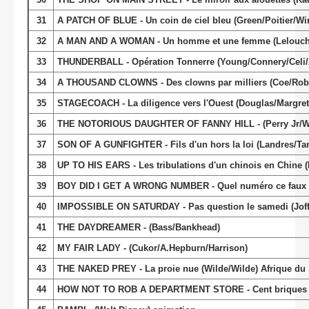
31
A PATCH OF BLUE - Un coin de ciel bleu (Green/Poitier/Win
32
A MAN AND A WOMAN - Un homme et une femme (Lelouch/A
33
THUNDERBALL - Opération Tonnerre (Young/Connery/Celi
34
A THOUSAND CLOWNS - Des clowns par milliers (Coe/Rob
35
STAGECOACH - La diligence vers l'Ouest (Douglas/Margret
36
THE NOTORIOUS DAUGHTER OF FANNY HILL - (Perry Jr/Wa
37
SON OF A GUNFIGHTER - Fils d'un hors la loi (Landres/Ta
38
UP TO HIS EARS - Les tribulations d'un chinois en Chine (
39
BOY DID I GET A WRONG NUMBER - Quel numéro ce faux 
40
IMPOSSIBLE ON SATURDAY - Pas question le samedi (Joffé/Hi
41
THE DAYDREAMER - (Bass/Bankhead)
42
MY FAIR LADY - (Cukor/A.Hepburn/Harrison)
43
THE NAKED PREY - La proie nue (Wilde/Wilde) Afrique du
44
HOW NOT TO ROB A DEPARTMENT STORE - Cent briques et des