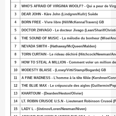
2
WHO'S AFRAID OF VIRGINIA WOOLF? - Qui a peur de Virgin
3
DEAR JOHN - Käre John (Lindgren/Kullr) Suède
4
BORN FREE - Vivre libre (Hill/McKenna/Travers) GB
5
DOCTOR ZHIVAGO - Le docteur Jivago (Lean/Sharif/Christie
6
THE SOUND OF MUSIC - La mélodie du bonheur (Wise/An
7
NEVADA SMITH - (Hathaway/McQueen/Malden)
8
TORN CURTAIN - Le rideau déchiré (Hitchcock/Newman/An
9
HOW TO STEAL A MILLION - Comment voler un million de d
10
MODESTY BLAISE - (Losey/Vitti/Stamp/Bogarde) GB
11
A FINE MADNESS - L'homme à la tête fêlée (Kershner/Co
12
THE BLUE MAX - Le crépuscule des aigles (Guillermin/P
13
KHARTOUM - (Dearden/Heston/Olivier)
14
LT. ROBIN CRUSOE U.S.N - Lieutenant Robinson Crusoé (
15
LADY L - (Ustinov/Loren/Newman/Niven)