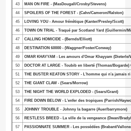
43
MAN ON FIRE - (MasDougall/Crosby/Stevens)
44
SPOILERS OF THE FOREST - (Cahn/Cameron/Ralston)
45
LOVING YOU - Amour frénétique (Kanter/Presley/Scott)
46
TOWN ON TRIAL - Traqué par Scotland Yard (Guillermin/Mi
47
CALLING HOMICIDE - (Bernds/Elliott)
48
DESTINATION 60000 - (Waggner/Foster/Conway)
49
OMAR KHAYYAM - Les amours d'Omar Khayyam (Dieterle/W
50
DOCTOR AT LARGE - Toubib en liberté (Thomas/Bogarde)
51
THE BUSTER KEATON STORY - L'homme qui n'a jamais ri 
52
THE GIANT CLAW - (Sears/Morrow)
53
THE NIGHT THE WORLD EXPLODED - (Sears/Grant)
54
FIRE DOWN BELOW - L'enfer des tropiques (Parrish/Hay
55
JOHNNY TROUBLE - Johnny la bagarre (Auer/barrymore)
56
RESTLESS BREED - La ville de la vengeance (Dwan/Brady/
57
PASSIONNATE SUMMER - Les possédées (Brabant/Vallone/