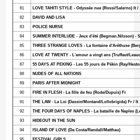
81
LOVE TAHITI STYLE - Odyssée nue (Rossi/Salerno) It / 
82
DAVID AND LISA
83
POLICE NURSE
84
SUMMER INTERLUDE - Jeux d'été (Begman.Nilsson) - 
85
THREE STRANGE LOVES - La fontaine d'Aréthuse (Ber
86
LOVE AT TWENTY - L'amour a vingt ans (Truffaut/Leaud/
87
55 DAYS AT PEKING - Les 55 jours de Pékin (Ray/Hesto
88
NUDES OF ALL NATIONS
89
PARIS AFTER MIDNIGHT
90
FIRE IN FLESH - La fille de feu (Rode/Dupuis) Fr
91
THE LAW - La Loi (Dassin/Montand/Lollobrigida) Fr / It
92
THE FOUR DAYS OF NAPLES - La bataille de Naples (Loy
93
HIDEOUT IN THE SUN
94
ISLAND OF LOVE (Da Costa/Randall/Matthau)
95
FESTIVAL GIRLS