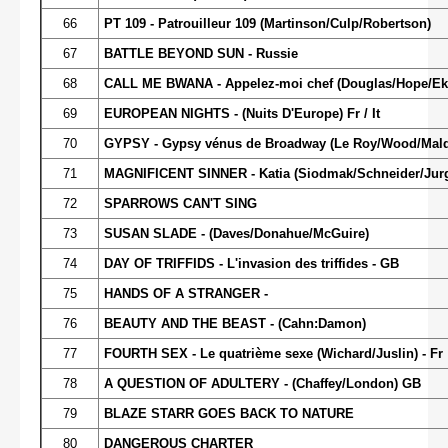
66
PT 109 - Patrouilleur 109 (Martinson/Culp/Robertson)
67
BATTLE BEYOND SUN - Russie
68
CALL ME BWANA - Appelez-moi chef (Douglas/Hope/Ek
69
EUROPEAN NIGHTS - (Nuits D'Europe) Fr / It
70
GYPSY - Gypsy vénus de Broadway (Le Roy/Wood/Mal
71
MAGNIFICENT SINNER - Katia (Siodmak/Schneider/Jur
72
SPARROWS CAN'T SING
73
SUSAN SLADE - (Daves/Donahue/McGuire)
74
DAY OF TRIFFIDS - L'invasion des triffides - GB
75
HANDS OF A STRANGER -
76
BEAUTY AND THE BEAST - (Cahn:Damon)
77
FOURTH SEX - Le quatrième sexe (Wichard/Juslin) - Fr
78
A QUESTION OF ADULTERY - (Chaffey/London) GB
79
BLAZE STARR GOES BACK TO NATURE
80
DANGEROUS CHARTER