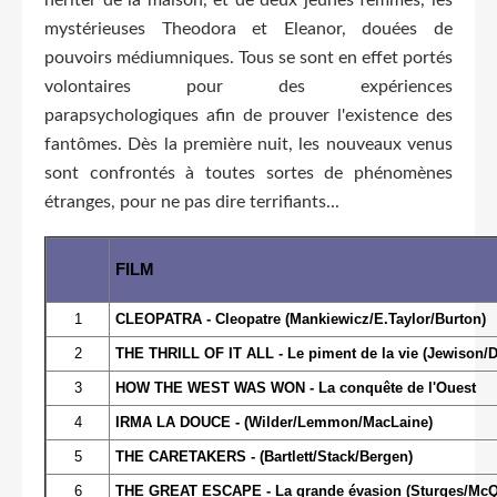
mystérieuses Theodora et Eleanor, douées de
pouvoirs médiumniques. Tous se sont en effet portés
volontaires pour des expériences
parapsychologiques afin de prouver l'existence des
fantômes. Dès la première nuit, les nouveaux venus
sont confrontés à toutes sortes de phénomènes
étranges, pour ne pas dire terrifiants...
FILM
1
CLEOPATRA - Cleopatre (Mankiewicz/E.Taylor/Burton)
2
THE THRILL OF IT ALL - Le piment de la vie (Jewison/D
3
HOW THE WEST WAS WON - La conquête de l'Ouest
4
IRMA LA DOUCE - (Wilder/Lemmon/MacLaine)
5
THE CARETAKERS - (Bartlett/Stack/Bergen)
6
THE GREAT ESCAPE - La grande évasion (Sturges/McQ