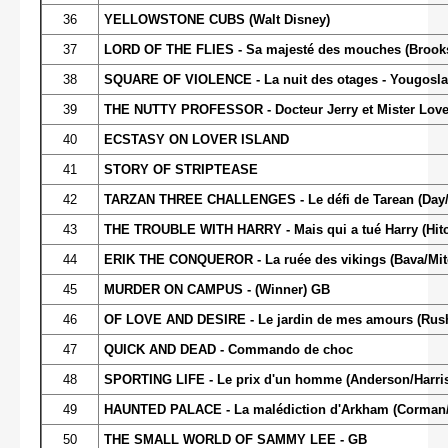
36
YELLOWSTONE CUBS (Walt Disney)
37
LORD OF THE FLIES - Sa majesté des mouches (Brook
38
SQUARE OF VIOLENCE - La nuit des otages - Yougosla
39
THE NUTTY PROFESSOR - Docteur Jerry et Mister Love 
40
ECSTASY ON LOVER ISLAND
41
STORY OF STRIPTEASE
42
TARZAN THREE CHALLENGES - Le défi de Tarean (Day
43
THE TROUBLE WITH HARRY - Mais qui a tué Harry (Hit
44
ERIK THE CONQUEROR - La ruée des vikings (Bava/Mitch
45
MURDER ON CAMPUS - (Winner) GB
46
OF LOVE AND DESIRE - Le jardin de mes amours (Rus
47
QUICK AND DEAD - Commando de choc
48
SPORTING LIFE - Le prix d'un homme (Anderson/Harri
49
HAUNTED PALACE - La malédiction d'Arkham (Corman/
50
THE SMALL WORLD OF SAMMY LEE - GB