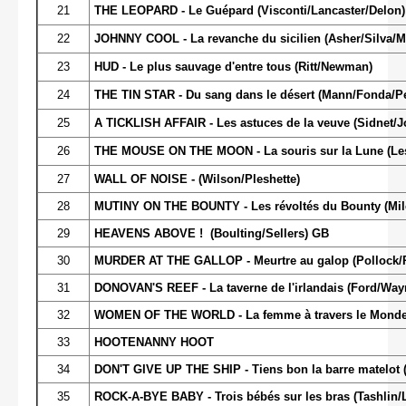
21
THE LEOPARD - Le Guépard (Visconti/Lancaster/Delon) It
22
JOHNNY COOL - La revanche du sicilien (Asher/Silva/
23
HUD - Le plus sauvage d'entre tous (Ritt/Newman)
24
THE TIN STAR - Du sang dans le désert (Mann/Fonda/Pe
25
A TICKLISH AFFAIR - Les astuces de la veuve (Sidnet/J
26
THE MOUSE ON THE MOON - La souris sur la Lune (Les
27
WALL OF NOISE - (Wilson/Pleshette)
28
MUTINY ON THE BOUNTY - Les révoltés du Bounty (Mil
29
HEAVENS ABOVE ! (Boulting/Sellers) GB
30
MURDER AT THE GALLOP - Meurtre au galop (Pollock/R
31
DONOVAN'S REEF - La taverne de l'irlandais (Ford/Way
32
WOMEN OF THE WORLD - La femme à travers le Monde 
33
HOOTENANNY HOOT
34
DON'T GIVE UP THE SHIP - Tiens bon la barre matelot 
35
ROCK-A-BYE BABY - Trois bébés sur les bras (Tashlin/