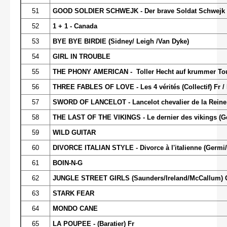
51
GOOD SOLDIER SCHWEJK - Der brave Soldat Schwejk 
52
1 + 1 - Canada
53
BYE BYE BIRDIE (Sidney/ Leigh /Van Dyke)
54
GIRL IN TROUBLE
55
THE PHONY AMERICAN - Toller Hecht auf krummer Tou
56
THREE FABLES OF LOVE - Les 4 vérités (Collectif) Fr / 
57
SWORD OF LANCELOT - Lancelot chevalier de la Reine 
58
THE LAST OF THE VIKINGS - Le dernier des vikings (Gen
59
WILD GUITAR
60
DIVORCE ITALIAN STYLE - Divorce à l'italienne (Germi/M
61
BOIN-N-G
62
JUNGLE STREET GIRLS (Saunders/Ireland/McCallum)
63
STARK FEAR
64
MONDO CANE
65
LA POUPEE - (Baratier) Fr