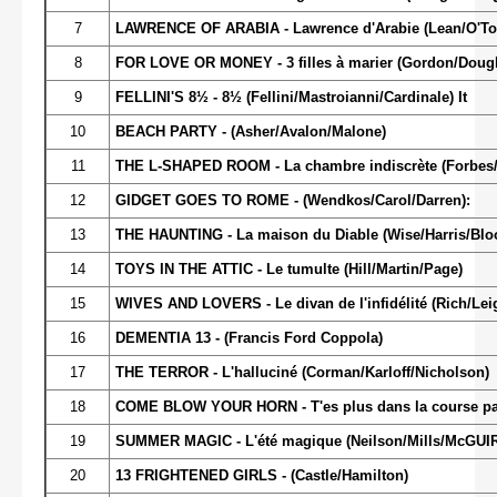
7
LAWRENCE OF ARABIA - Lawrence d'Arabie (Lean/O'Too
8
FOR LOVE OR MONEY - 3 filles à marier (Gordon/Doug
9
FELLINI'S 8½ - 8½ (Fellini/Mastroianni/Cardinale) It
10
BEACH PARTY - (Asher/Avalon/Malone)
11
THE L-SHAPED ROOM - La chambre indiscrète (Forbes
12
GIDGET GOES TO ROME - (Wendkos/Carol/Darren):
13
THE HAUNTING - La maison du Diable (Wise/Harris/Bl
14
TOYS IN THE ATTIC - Le tumulte (Hill/Martin/Page)
15
WIVES AND LOVERS - Le divan de l'infidélité (Rich/Le
16
DEMENTIA 13 - (Francis Ford Coppola)
17
THE TERROR - L'halluciné (Corman/Karloff/Nicholson)
18
COME BLOW YOUR HORN - T'es plus dans la course pap
19
SUMMER MAGIC - L'été magique (Neilson/Mills/McGUI
20
13 FRIGHTENED GIRLS - (Castle/Hamilton)