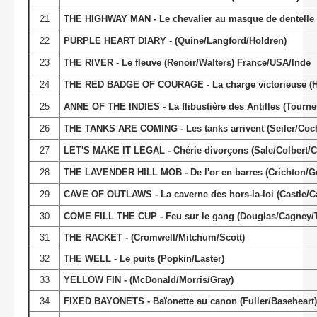
21
THE HIGHWAY MAN - Le chevalier au masque de dentelle 
22
PURPLE HEART DIARY - (Quine/Langford/Holdren)
23
THE RIVER - Le fleuve (Renoir/Walters) France/USA/Inde
24
THE RED BADGE OF COURAGE - La charge victorieuse (
25
ANNE OF THE INDIES - La flibustière des Antilles (Tourne
26
THE TANKS ARE COMING - Les tanks arrivent (Seiler/Coc
27
LET'S MAKE IT LEGAL - Chérie divorçons (Sale/Colbert/C
28
THE LAVENDER HILL MOB - De l'or en barres (Crichton/G
29
CAVE OF OUTLAWS - La caverne des hors-la-loi (Castle/C
30
COME FILL THE CUP - Feu sur le gang (Douglas/Cagney/T
31
THE RACKET - (Cromwell/Mitchum/Scott)
32
THE WELL - Le puits (Popkin/Laster)
33
YELLOW FIN - (McDonald/Morris/Gray)
34
FIXED BAYONETS - Baïonette au canon (Fuller/Baseheart)