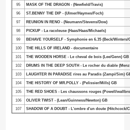
95
MASK OF THE DRAGON - (Newfield/Travis)
96
ST.BENNY THE DIP - (Ulmer/Haymes/Foch)
97
REUNION IN RENO - (Neumann/Stevens/Dow)
98
PICKUP - La racoleuse (Haas/Haas/Michaels)
99
BEHAVE YOURSELF - Symphonie en 6.35 (Beck/Winters/G
100
THE HILLS OF IRELAND - documentaire
101
THE WOODEN HORSE - Le cheval de bois (Lee/Genn) GB
102
DRUMS IN THE DEEP SOUTH - Le rocher du diable (Menzi
103
LAUGHTER IN PARADISE rires au Paradis (Zampi/Sim) G
104
THE HISTORY OF MR.POLLY - (Pelissier/Mills) GB
105
THE RED SHOES - Les chaussons rouges (Powell/wallbro
106
OLIVER TWIST - (Lean/Guinness/Newton) GB
107
SHADOW OF A DOUBT - L'ombre d'un doute (Hitchcock/Co