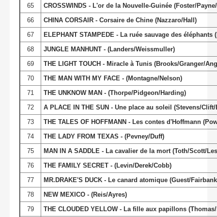
65
CROSSWINDS - L'or de la Nouvelle-Guinée (Foster/Payne
66
CHINA CORSAIR - Corsaire de Chine (Nazzaro/Hall)
67
ELEPHANT STAMPEDE - La ruée sauvage des éléphants (B
68
JUNGLE MANHUNT - (Landers/Weissmuller)
69
THE LIGHT TOUCH - Miracle à Tunis (Brooks/Granger/Ange
70
THE MAN WITH MY FACE - (Montagne/Nelson)
71
THE UNKNOW MAN - (Thorpe/Pidgeon/Harding)
72
A PLACE IN THE SUN - Une place au soleil (Stevens/Clift/
73
THE TALES OF HOFFMANN - Les contes d'Hoffmann (Powe
74
THE LADY FROM TEXAS - (Pevney/Duff)
75
MAN IN A SADDLE - La cavalier de la mort (Toth/Scott/Les
76
THE FAMILY SECRET - (Levin/Derek/Cobb)
77
MR.DRAKE'S DUCK - Le canard atomique (Guest/Fairbank
78
NEW MEXICO - (Reis/Ayres)
79
THE CLOUDED YELLOW - La fille aux papillons (Thoma