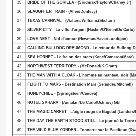
35
BRIDE OF THE GORILLA - (Siodmak/Payton/Chaney Jr)
36
SLAUGHTER TRAIN - (Allen/Donlevy)
37
TEXAS CARNIVAL - (Walters/Williams/Skelton)
38
SILVER CITY - La ville d'argent (Haskin/O'Brien/De Carlo)
39
LOVE NEST - Nid d'amour (Newman/Haver/Lundigan)
40
CALLING BULLDOG DREUMOND - Le retour de Bulldog Dr
41
SEA HORNET - Le frelon des mers (Kane/Cameron/Mara)
42
NORTHWEST TERRITORY - (McDonald/K.Grant)
43
THE MAN WITH A CLOAK - L'homme au manteau noir (Mar
44
FLIGHT TO MARS - Destination Mars (Selander/Mitchell)
45
HONEYCHILE - (Springsteen/Canova)
46
HOTEL SAHARA - (Annakin/De Carlo/Ustinov) GB
47
THE MAGIC CARPET - L'aigle rouge de Bagdad (Landers/B
48
THE DAY THE EARTH STOOD STILL - Le jour où la Terre s'
49
THE WILD BLUE YONDER - Tonnerre sur le Pacifique (Dw