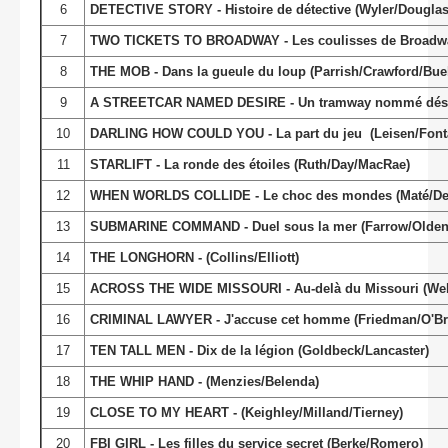
6
DETECTIVE STORY - Histoire de détective (Wyler/Douglas
7
TWO TICKETS TO BROADWAY - Les coulisses de Broadway
8
THE MOB - Dans la gueule du loup (Parrish/Crawford/Bue
9
A STREETCAR NAMED DESIRE - Un tramway nommé désir
10
DARLING HOW COULD YOU - La part du jeu (Leisen/Font
11
STARLIFT - La ronde des étoiles (Ruth/Day/MacRae)
12
WHEN WORLDS COLLIDE - Le choc des mondes (Maté/De
13
SUBMARINE COMMAND - Duel sous la mer (Farrow/Olden
14
THE LONGHORN - (Collins/Elliott)
15
ACROSS THE WIDE MISSOURI - Au-delà du Missouri (Wel
16
CRIMINAL LAWYER - J'accuse cet homme (Friedman/O'Br
17
TEN TALL MEN - Dix de la légion (Goldbeck/Lancaster)
18
THE WHIP HAND - (Menzies/Belenda)
19
CLOSE TO MY HEART - (Keighley/Milland/Tierney)
20
FBI GIRL - Les filles du service secret (Berke/Romero)