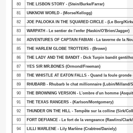
80
THE LISBON STORY - (Stein/Burke/Farrar)
81
UNKNOW WORLD - (Morse/Kellogg)
82
JOE PALOOKA IN THE SQUARED CIRCLE - (Le Borg/Kirkw
83
WARPATH - Le sentier de l'enfer (Haskin/O'Brien/Jagger)
84
ADVENTURES OF CAPTAIN FABIAN - La taverne de la Nouve
85
THE HARLEM GLOBE TROTTERS - (Brown)
86
THE LADY AND THE BANDIT - Dick Turpin bandit gentil
87
YES SIR MR.BONES (Ormond/Freeman)
88
THE WHISTLE AT EATON FALLS - Quand la foule gronde 
89
RHUBARB - Rhubarb le chat millionnaire (Lubin/Milland/St
90
THE BROWNING VERSION - L'ombre d'un homme (Asquith
91
THE TEXAS RANGERS - (Karlson/Montgomery)
92
THUNDER ON THE HILL - Tempête sur la colline (Sirk/Colb
93
FORT DEFIANCE - Le fort de la vengeance (Rawlins/Clark
94
LILLI MARLENE - Lily Marlène (Crabtree/Daniely)