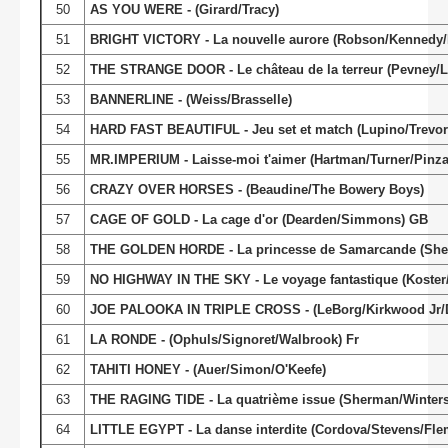
50
AS YOU WERE - (Girard/Tracy)
51
BRIGHT VICTORY - La nouvelle aurore (Robson/Kennedy
52
THE STRANGE DOOR - Le château de la terreur (Pevney/L
53
BANNERLINE - (Weiss/Brasselle)
54
HARD FAST BEAUTIFUL - Jeu set et match (Lupino/Trevor/
55
MR.IMPERIUM - Laisse-moi t'aimer (Hartman/Turner/Pinza
56
CRAZY OVER HORSES - (Beaudine/The Bowery Boys)
57
CAGE OF GOLD - La cage d'or (Dearden/Simmons) GB
58
THE GOLDEN HORDE - La princesse de Samarcande (She
59
NO HIGHWAY IN THE SKY - Le voyage fantastique (Koster/S
60
JOE PALOOKA IN TRIPLE CROSS - (LeBorg/Kirkwood Jr/
61
LA RONDE - (Ophuls/Signoret/Walbrook) Fr
62
TAHITI HONEY - (Auer/Simon/O'Keefe)
63
THE RAGING TIDE - La quatrième issue (Sherman/Winters
64
LITTLE EGYPT - La danse interdite (Cordova/Stevens/Fle